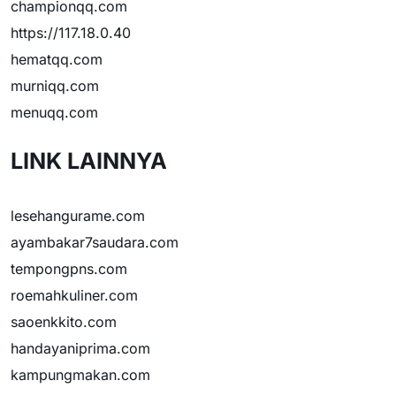
championqq.com
https://117.18.0.40
hematqq.com
murniqq.com
menuqq.com
LINK LAINNYA
lesehangurame.com
ayambakar7saudara.com
tempongpns.com
roemahkuliner.com
saoenkkito.com
handayaniprima.com
kampungmakan.com