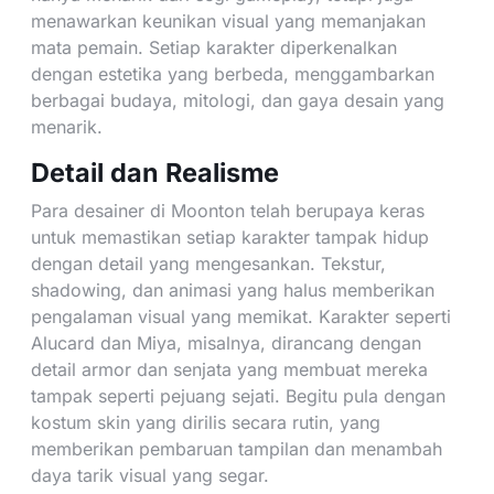
menawarkan keunikan visual yang memanjakan
mata pemain. Setiap karakter diperkenalkan
dengan estetika yang berbeda, menggambarkan
berbagai budaya, mitologi, dan gaya desain yang
menarik.
Detail dan Realisme
Para desainer di Moonton telah berupaya keras
untuk memastikan setiap karakter tampak hidup
dengan detail yang mengesankan. Tekstur,
shadowing, dan animasi yang halus memberikan
pengalaman visual yang memikat. Karakter seperti
Alucard dan Miya, misalnya, dirancang dengan
detail armor dan senjata yang membuat mereka
tampak seperti pejuang sejati. Begitu pula dengan
kostum skin yang dirilis secara rutin, yang
memberikan pembaruan tampilan dan menambah
daya tarik visual yang segar.