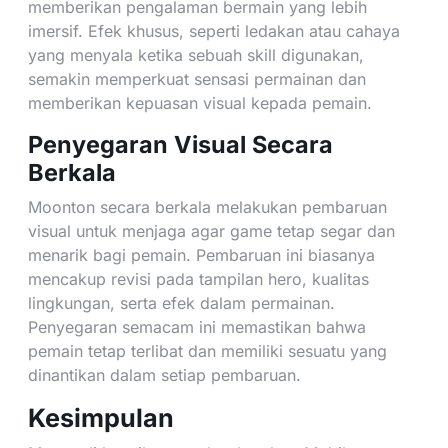
memberikan pengalaman bermain yang lebih
imersif. Efek khusus, seperti ledakan atau cahaya
yang menyala ketika sebuah skill digunakan,
semakin memperkuat sensasi permainan dan
memberikan kepuasan visual kepada pemain.
Penyegaran Visual Secara
Berkala
Moonton secara berkala melakukan pembaruan
visual untuk menjaga agar game tetap segar dan
menarik bagi pemain. Pembaruan ini biasanya
mencakup revisi pada tampilan hero, kualitas
lingkungan, serta efek dalam permainan.
Penyegaran semacam ini memastikan bahwa
pemain tetap terlibat dan memiliki sesuatu yang
dinantikan dalam setiap pembaruan.
Kesimpulan