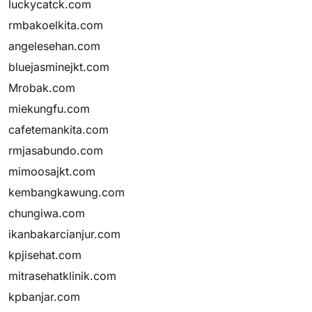
luckycatck.com
rmbakoelkita.com
angelesehan.com
bluejasminejkt.com
Mrobak.com
miekungfu.com
cafetemankita.com
rmjasabundo.com
mimoosajkt.com
kembangkawung.com
chungiwa.com
ikanbakarcianjur.com
kpjisehat.com
mitrasehatklinik.com
kpbanjar.com