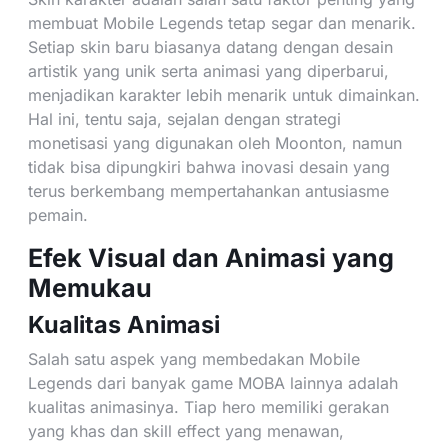
membuat Mobile Legends tetap segar dan menarik.
Setiap skin baru biasanya datang dengan desain
artistik yang unik serta animasi yang diperbarui,
menjadikan karakter lebih menarik untuk dimainkan.
Hal ini, tentu saja, sejalan dengan strategi
monetisasi yang digunakan oleh Moonton, namun
tidak bisa dipungkiri bahwa inovasi desain yang
terus berkembang mempertahankan antusiasme
pemain.
Efek Visual dan Animasi yang
Memukau
Kualitas Animasi
Salah satu aspek yang membedakan Mobile
Legends dari banyak game MOBA lainnya adalah
kualitas animasinya. Tiap hero memiliki gerakan
yang khas dan skill effect yang menawan,