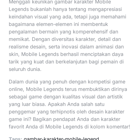
Menggali keunikan gambar karakter Mobile
Legends bukanlah hanya tentang mengapresiasi
keindahan visual yang ada, tetapi juga memahami
bagaimana elemen-elemen ini membentuk
pengalaman bermain yang komperehensif dan
memikat. Dengan diversitas karakter, detail dan
realisme desain, serta inovasi dalam animasi dan
skin, Mobile Legends berhasil menciptakan daya
tarik yang kuat dan berkelanjutan bagi pemain di
seluruh dunia.
Dalam dunia yang penuh dengan kompetisi game
online, Mobile Legends terus membuktikan dirinya
sebagai game dengan kualitas visual dan artistik
yang luar biasa. Apakah Anda salah satu
penggemar yang terhipnotis oleh desain karakter
game ini? Bagikan pendapat Anda dan karakter
favorit Anda di Mobile Legends di kolom komentar!
Tags:
gambar-karakter-mobile-legend