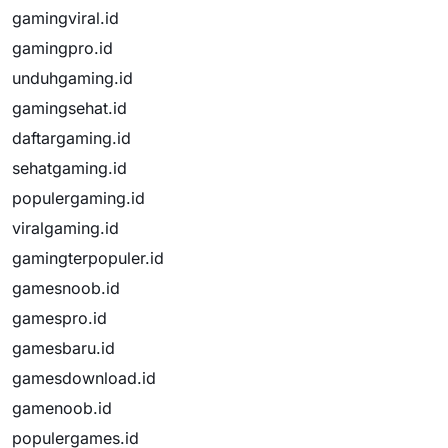
gamingviral.id
gamingpro.id
unduhgaming.id
gamingsehat.id
daftargaming.id
sehatgaming.id
populergaming.id
viralgaming.id
gamingterpopuler.id
gamesnoob.id
gamespro.id
gamesbaru.id
gamesdownload.id
gamenoob.id
populergames.id