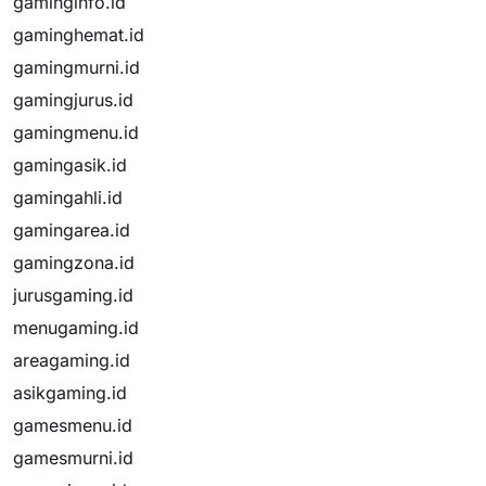
gaminginfo.id
gaminghemat.id
gamingmurni.id
gamingjurus.id
gamingmenu.id
gamingasik.id
gamingahli.id
gamingarea.id
gamingzona.id
jurusgaming.id
menugaming.id
areagaming.id
asikgaming.id
gamesmenu.id
gamesmurni.id