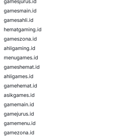
gamesjurus.id
gamesmain.id
gamesahli.id
hematgaming.id
gameszona.id
ahligaming.id
menugames.id
gameshemat.id
ahligames.id
gamehemat.id
asikgames.id
gamemain.id
gamejurus.id
gamemenu.id
gamezona.id