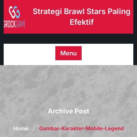
Skip
Strategi Brawl Stars Paling
to
content
Efektif
Menu
Archive Post
Home
/
Gambar-Karakter-Mobile-Legend