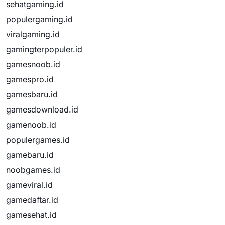
sehatgaming.id
populergaming.id
viralgaming.id
gamingterpopuler.id
gamesnoob.id
gamespro.id
gamesbaru.id
gamesdownload.id
gamenoob.id
populergames.id
gamebaru.id
noobgames.id
gameviral.id
gamedaftar.id
gamesehat.id