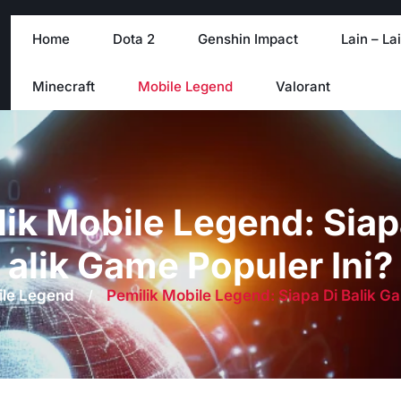
Home
Dota 2
Genshin Impact
Lain – La
Minecraft
Mobile Legend
Valorant
ik Mobile Legend: Siap
alik Game Populer Ini?
le Legend
/
Pemilik Mobile Legend: Siapa Di Balik Ga