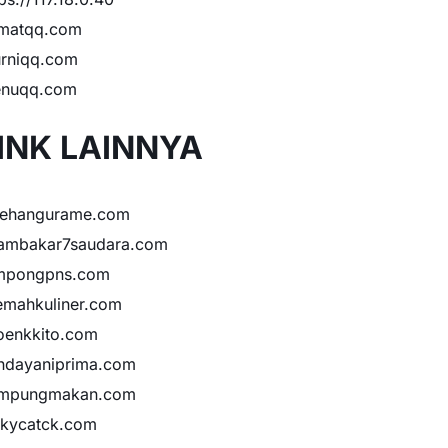
matqq.com
rniqq.com
nuqq.com
INK LAINNYA
sehangurame.com
ambakar7saudara.com
mpongpns.com
emahkuliner.com
oenkkito.com
ndayaniprima.com
mpungmakan.com
ckycatck.com