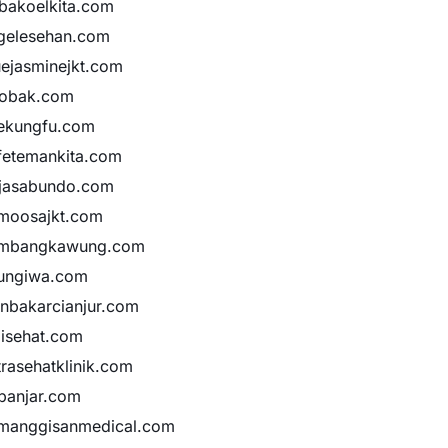
bakoelkita.com
gelesehan.com
uejasminejkt.com
obak.com
ekungfu.com
fetemankita.com
jasabundo.com
moosajkt.com
mbangkawung.com
ungiwa.com
anbakarcianjur.com
jisehat.com
trasehatklinik.com
banjar.com
manggisanmedical.com