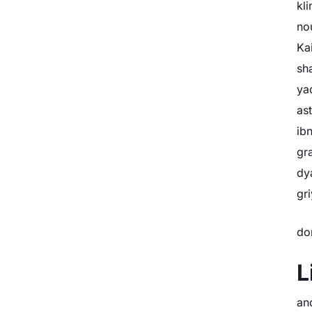
kl
no
Ka
sh
ya
as
ib
gr
dy
gr
do
L
an