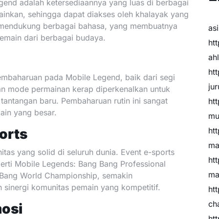
gend adalah ketersediaannya yang luas di berbagai
mainkan, sehingga dapat diakses oleh khalayak yang
uga mendukung berbagai bahasa, yang membuatnya
as
pemain dari berbagai budaya.
htt
ah
htt
mbaharuan pada Mobile Legend, baik dari segi
ju
dan mode permainan kerap diperkenalkan untuk
antangan baru. Pembaharuan rutin ini sangat
htt
ain yang besar.
mu
orts
htt
ma
s yang solid di seluruh dunia. Event e-sports
htt
erti Mobile Legends: Bang Bang Professional
ma
 Bang World Championship, semakin
inergi komunitas pemain yang kompetitif.
htt
ch
mosi
htt