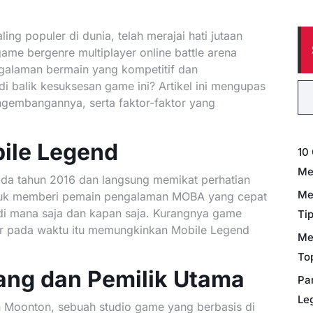
ing populer di dunia, telah merajai hati jutaan
ame bergenre multiplayer online battle arena
alaman bermain yang kompetitif dan
 balik kesuksesan game ini? Artikel ini mengupas
ngembangannya, serta faktor-faktor yang
bile Legend
10
Me
da tahun 2016 dan langsung memikat perhatian
Me
ntuk memberi pemain pengalaman MOBA yang cepat
i mana saja dan kapan saja. Kurangnya game
Tip
ler pada waktu itu memungkinkan Mobile Legend
Me
To
ng dan Pemilik Utama
Pa
Le
h Moonton, sebuah studio game yang berbasis di