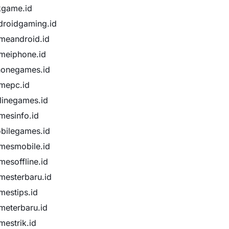
ikgame.id
droidgaming.id
meandroid.id
meiphone.id
honegames.id
mepc.id
flinegames.id
mesinfo.id
bilegames.id
mesmobile.id
mesoffline.id
mesterbaru.id
mestips.id
meterbaru.id
mestrik.id