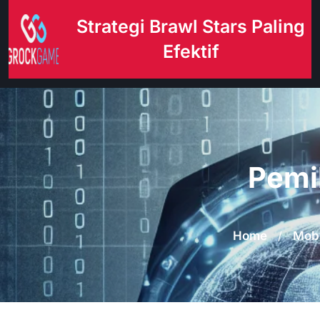
Skip
Strategi Brawl Stars Paling
to
content
Efektif
Pemil
Home
/
Mobi