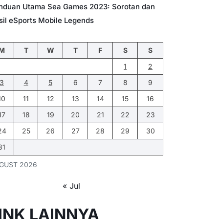
nduan Utama Sea Games 2023: Sorotan dan
sil eSports Mobile Legends
M
T
W
T
F
S
S
1
2
3
4
5
6
7
8
9
10
11
12
13
14
15
16
17
18
19
20
21
22
23
24
25
26
27
28
29
30
31
GUST 2026
« Jul
INK LAINNYA