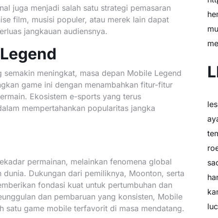
al juga menjadi salah satu strategi pemasaran
he
e film, musisi populer, atau merek lain dapat
mu
rluas jangkauan audiensnya.
me
 Legend
L
ng semakin meningkat, masa depan Mobile Legend
kan game ini dengan menambahkan fitur-fitur
rmain. Ekosistem e-sports yang terus
le
 dalam mempertahankan popularitas jangka
ay
te
ro
ekadar permainan, melainkan fenomena global
sa
 dunia. Dukungan dari pemiliknya, Moonton, serta
ha
 memberikan fondasi kuat untuk pertumbuhan dan
ka
keunggulan dan pembaruan yang konsisten, Mobile
lu
ah satu game mobile terfavorit di masa mendatang.