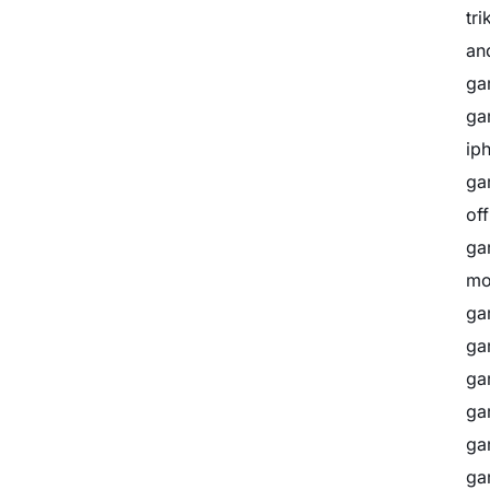
tr
an
ga
ga
ip
ga
of
ga
mo
ga
ga
ga
ga
ga
ga