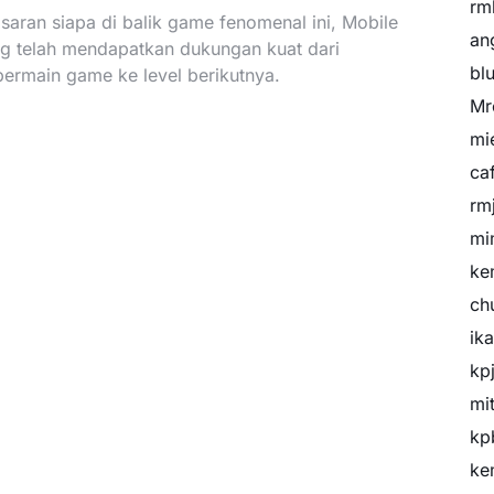
rm
aran siapa di balik game fenomenal ini, Mobile
an
ng telah mendapatkan dukungan kuat dari
bl
rmain game ke level berikutnya.
Mr
mi
ca
rm
mi
ke
ch
ik
kp
mi
kp
ke