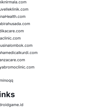
iniknirmala.com
uvelleklinik.com
inaHealth.com
abirahusada.com
dikacare.com
taclinic.com
nusinalombok.com
ahamedicalkurdi.com
anzacare.com
iyabromoclinic.com
minoqq
inks
droidgame.id