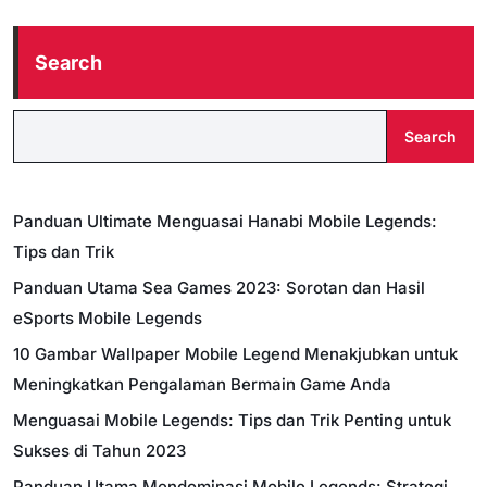
Search
Search
Panduan Ultimate Menguasai Hanabi Mobile Legends:
Tips dan Trik
Panduan Utama Sea Games 2023: Sorotan dan Hasil
eSports Mobile Legends
10 Gambar Wallpaper Mobile Legend Menakjubkan untuk
Meningkatkan Pengalaman Bermain Game Anda
Menguasai Mobile Legends: Tips dan Trik Penting untuk
Sukses di Tahun 2023
Panduan Utama Mendominasi Mobile Legends: Strategi