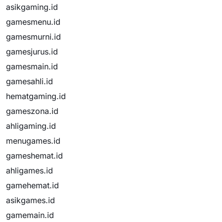
asikgaming.id
gamesmenu.id
gamesmurni.id
gamesjurus.id
gamesmain.id
gamesahli.id
hematgaming.id
gameszona.id
ahligaming.id
menugames.id
gameshemat.id
ahligames.id
gamehemat.id
asikgames.id
gamemain.id