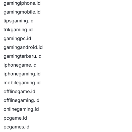
gamingiphone.id
gamingmobile.id
tipsgaming.id
trikgaming.id
gamingpc.id
gamingandroid.id
gamingterbaru.id
iphonegame.id
iphonegaming.id
mobilegaming.id
offlinegame.id
offlinegaming.id
onlinegaming.id
pcgame.id
pcgames.id