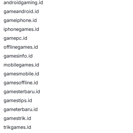
androidgaming.id
gameandroid.id
gameiphone.id
iphonegames.id
gamepc.id
offlinegames.id
gamesinfo.id
mobilegames.id
gamesmobile.id
gamesoffline.id
gamesterbaru.id
gamestips.id
gameterbaru.id
gamestrik.id
trikgames.id