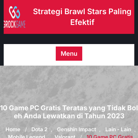
Skip
Strategi Brawl Stars Paling
to
content
Efektif
Menu
10 Game PC Gratis Teratas yang Tidak Bol
eh Anda Lewatkan di Tahun 2023
Home
/
Dota 2
,
Genshin Impact
,
Lain - Lain
,
Mobile Legend
,
Valorant
/
10 Game PC Gratis