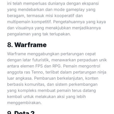
ini telah memperluas dunianya dengan ekspansi
yang mendebarkan dan mode gameplay yang
beragam, termasuk misi kooperatif dan
multipemain kompetitif. Pengetahuannya yang kaya
dan visualnya yang menakjubkan menjadikannya
pengalaman yang tak terlupakan.
8.
Warframe
Warframe menggabungkan pertarungan cepat
dengan latar futuristik, menawarkan perpaduan unik
antara elemen FPS dan RPG. Pemain mengontrol
anggota ras Tenno, terlibat dalam pertarungan ninja
luar angkasa. Pembaruan berkelanjutan, konten
berbasis komunitas, dan sistem perkembangan
yang kompleks membuat pemain terus datang
kembali untuk melakukan aksi yang lebih
menggembirakan.
9.
Dota 2