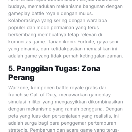
budaya, memadukan mekanisme bangunan dengan
gameplay battle royale dengan mulus.
Kolaborasinya yang sering dengan waralaba
populer dan mode permainan yang terus
berkembang membuatnya tetap relevan di
komunitas game. Tarian ikonik Fortnite, gaya seni
yang dinamis, dan ketidakpastian memastikan ini
adalah game yang tidak pernah ketinggalan zaman.
5.
Panggilan Tugas: Zona
Perang
Warzone, komponen battle royale gratis dari
franchise Call of Duty, menawarkan gameplay
simulasi militer yang mengasyikkan dikombinasikan
dengan mekanisme yang ramah pengguna. Dengan
peta yang luas dan persenjataan yang realistis, ini
adalah surga bagi para penggemar pertempuran
strategis. Pembaruan dan acara game yang terus-