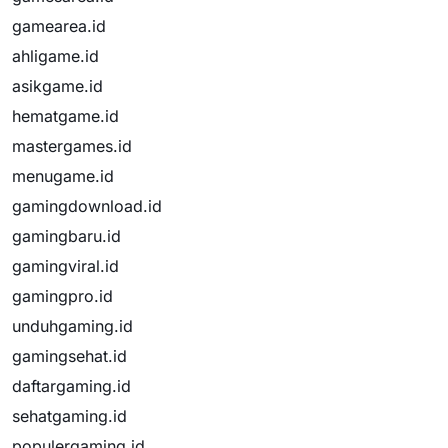
gamearea.id
ahligame.id
asikgame.id
hematgame.id
mastergames.id
menugame.id
gamingdownload.id
gamingbaru.id
gamingviral.id
gamingpro.id
unduhgaming.id
gamingsehat.id
daftargaming.id
sehatgaming.id
populergaming.id