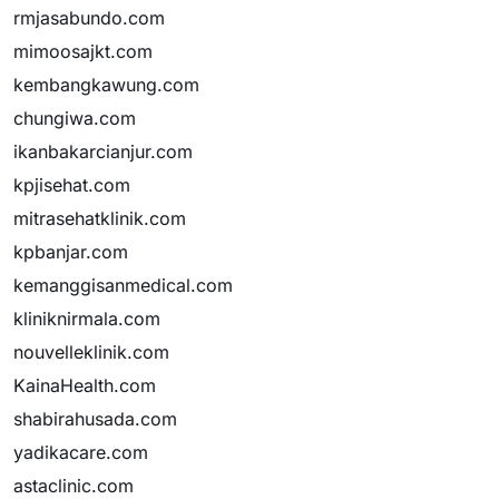
rmjasabundo.com
mimoosajkt.com
kembangkawung.com
chungiwa.com
ikanbakarcianjur.com
kpjisehat.com
mitrasehatklinik.com
kpbanjar.com
kemanggisanmedical.com
kliniknirmala.com
nouvelleklinik.com
KainaHealth.com
shabirahusada.com
yadikacare.com
astaclinic.com