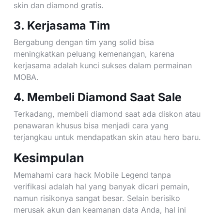
skin dan diamond gratis.
3. Kerjasama Tim
Bergabung dengan tim yang solid bisa
meningkatkan peluang kemenangan, karena
kerjasama adalah kunci sukses dalam permainan
MOBA.
4. Membeli Diamond Saat Sale
Terkadang, membeli diamond saat ada diskon atau
penawaran khusus bisa menjadi cara yang
terjangkau untuk mendapatkan skin atau hero baru.
Kesimpulan
Memahami cara hack Mobile Legend tanpa
verifikasi adalah hal yang banyak dicari pemain,
namun risikonya sangat besar. Selain berisiko
merusak akun dan keamanan data Anda, hal ini