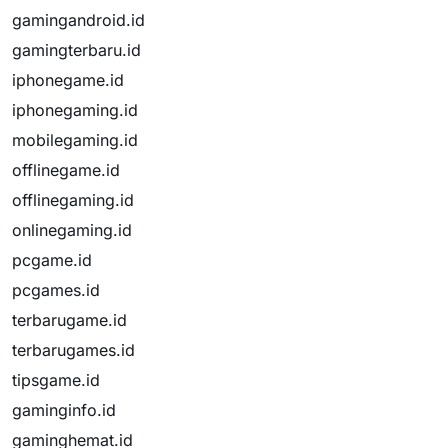
gamingandroid.id
gamingterbaru.id
iphonegame.id
iphonegaming.id
mobilegaming.id
offlinegame.id
offlinegaming.id
onlinegaming.id
pcgame.id
pcgames.id
terbarugame.id
terbarugames.id
tipsgame.id
gaminginfo.id
gaminghemat.id