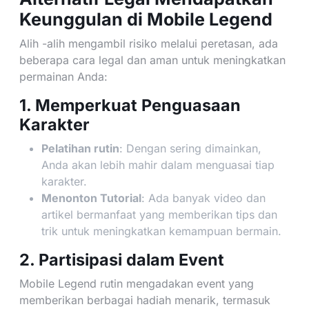
Keunggulan di Mobile Legend
Alih -alih mengambil risiko melalui peretasan, ada
beberapa cara legal dan aman untuk meningkatkan
permainan Anda:
1. Memperkuat Penguasaan
Karakter
Pelatihan rutin
: Dengan sering dimainkan,
Anda akan lebih mahir dalam menguasai tiap
karakter.
Menonton Tutorial
: Ada banyak video dan
artikel bermanfaat yang memberikan tips dan
trik untuk meningkatkan kemampuan bermain.
2. Partisipasi dalam Event
Mobile Legend rutin mengadakan event yang
memberikan berbagai hadiah menarik, termasuk