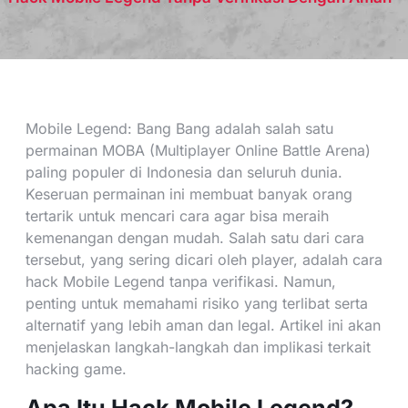
Mobile Legend: Bang Bang adalah salah satu
permainan MOBA (Multiplayer Online Battle Arena)
paling populer di Indonesia dan seluruh dunia.
Keseruan permainan ini membuat banyak orang
tertarik untuk mencari cara agar bisa meraih
kemenangan dengan mudah. Salah satu dari cara
tersebut, yang sering dicari oleh player, adalah cara
hack Mobile Legend tanpa verifikasi. Namun,
penting untuk memahami risiko yang terlibat serta
alternatif yang lebih aman dan legal. Artikel ini akan
menjelaskan langkah-langkah dan implikasi terkait
hacking game.