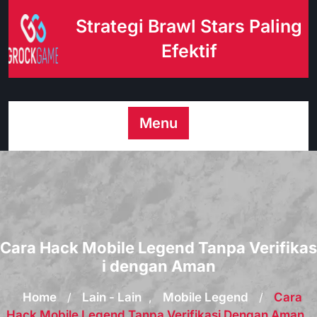
Skip
Strategi Brawl Stars Paling
to
content
Efektif
Menu
Cara Hack Mobile Legend Tanpa Verifikas
i dengan Aman
Home
/
Lain - Lain
,
Mobile Legend
/
Cara
Hack Mobile Legend Tanpa Verifikasi Dengan Aman