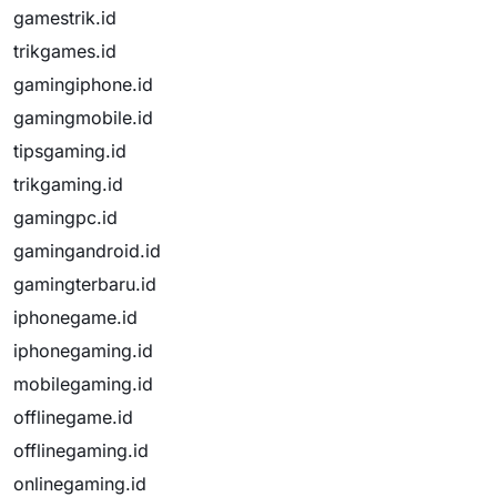
gamestrik.id
trikgames.id
gamingiphone.id
gamingmobile.id
tipsgaming.id
trikgaming.id
gamingpc.id
gamingandroid.id
gamingterbaru.id
iphonegame.id
iphonegaming.id
mobilegaming.id
offlinegame.id
offlinegaming.id
onlinegaming.id