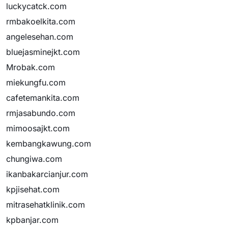
luckycatck.com
rmbakoelkita.com
angelesehan.com
bluejasminejkt.com
Mrobak.com
miekungfu.com
cafetemankita.com
rmjasabundo.com
mimoosajkt.com
kembangkawung.com
chungiwa.com
ikanbakarcianjur.com
kpjisehat.com
mitrasehatklinik.com
kpbanjar.com