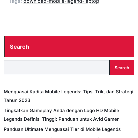
Tags:
download-mobile-legend-laptop
Search
Search
Menguasai Kadita Mobile Legends: Tips, Trik, dan Strategi
Tahun 2023
Tingkatkan Gameplay Anda dengan Logo HD Mobile
Legends Definisi Tinggi: Panduan untuk Avid Gamer
Panduan Ultimate Menguasai Tier di Mobile Legends