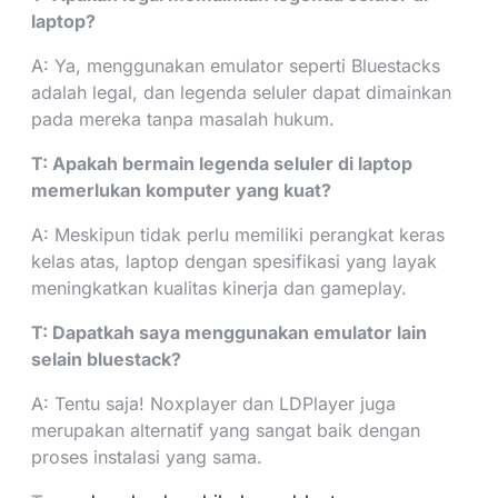
laptop?
A: Ya, menggunakan emulator seperti Bluestacks
adalah legal, dan legenda seluler dapat dimainkan
pada mereka tanpa masalah hukum.
T: Apakah bermain legenda seluler di laptop
memerlukan komputer yang kuat?
A: Meskipun tidak perlu memiliki perangkat keras
kelas atas, laptop dengan spesifikasi yang layak
meningkatkan kualitas kinerja dan gameplay.
T: Dapatkah saya menggunakan emulator lain
selain bluestack?
A: Tentu saja! Noxplayer dan LDPlayer juga
merupakan alternatif yang sangat baik dengan
proses instalasi yang sama.