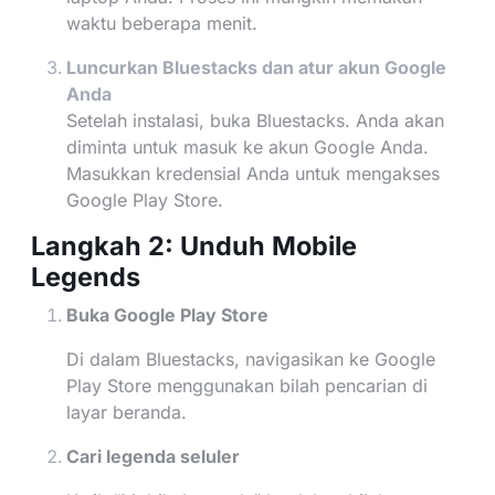
waktu beberapa menit.
Luncurkan Bluestacks dan atur akun Google
Anda
Setelah instalasi, buka Bluestacks. Anda akan
diminta untuk masuk ke akun Google Anda.
Masukkan kredensial Anda untuk mengakses
Google Play Store.
Langkah 2: Unduh Mobile
Legends
Buka Google Play Store
Di dalam Bluestacks, navigasikan ke Google
Play Store menggunakan bilah pencarian di
layar beranda.
Cari legenda seluler