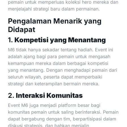
pemain untuk memperluas koleksi hero mereka dan
menjelajahi strategi baru dalam permainan.
Pengalaman Menarik yang
Didapat
1.
Kompetisi yang Menantang
M6 tidak hanya sekadar tentang hadiah. Event ini
adalah ajang bagi para pemain untuk mengasah
kemampuan mereka dalam berbagai kompetisi
yang menantang. Dengan menghadapi pemain dari
seluruh wilayah, peserta dapat memperbaiki
strategi dan keterampilan bermain mereka.
2.
Interaksi Komunitas
Event M6 juga menjadi platform besar bagi
komunitas pemain untuk saling berinteraksi. Pemain
dapat bergabung dengan tim, berpartisipasi dalam
diskusi strategis, dan bahkan menjalin