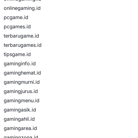
onlinegaming.id
pcgame.id
pcgames.id
terbarugame.id
terbarugames.id
tipsgame.id
gaminginfo.id
gaminghemat.id
gamingmurni.id
gamingjurus.id
gamingmenu.id
gamingasik.id
gamingahli.id
gamingarea.id
gamingzona.id