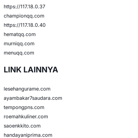
https://117.18.0.37
championqq.com
https://117.18.0.40
hematqq.com
murniqq.com
menuqq.com
LINK LAINNYA
lesehangurame.com
ayambakar7saudara.com
tempongpns.com
roemahkuliner.com
saoenkkito.com
handayaniprima.com