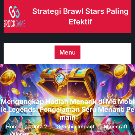
Skip
Strategi Brawl Stars Paling
to
content
Efektif
Menu
Mengungkap Hadiah Menarik di M6 Mobi
le Legends: Pengalaman Seru Menanti Pe
main
Home
/
Dota 2
,
Genshin Impact
,
Minecraft
,
Valorant
/
Mengungkap Hadiah Menarik Di M6