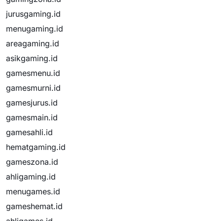
jurusgaming.id
menugaming.id
areagaming.id
asikgaming.id
gamesmenu.id
gamesmurni.id
gamesjurus.id
gamesmain.id
gamesahli.id
hematgaming.id
gameszona.id
ahligaming.id
menugames.id
gameshemat.id