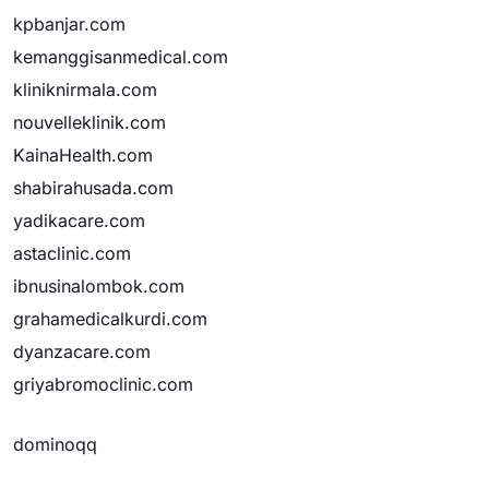
kpbanjar.com
kemanggisanmedical.com
kliniknirmala.com
nouvelleklinik.com
KainaHealth.com
shabirahusada.com
yadikacare.com
astaclinic.com
ibnusinalombok.com
grahamedicalkurdi.com
dyanzacare.com
griyabromoclinic.com
dominoqq