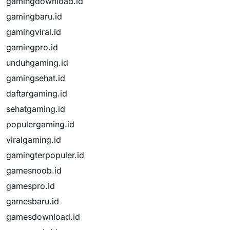
gamingdownload.id
gamingbaru.id
gamingviral.id
gamingpro.id
unduhgaming.id
gamingsehat.id
daftargaming.id
sehatgaming.id
populergaming.id
viralgaming.id
gamingterpopuler.id
gamesnoob.id
gamespro.id
gamesbaru.id
gamesdownload.id