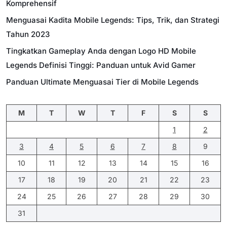
Komprehensif
Menguasai Kadita Mobile Legends: Tips, Trik, dan Strategi
Tahun 2023
Tingkatkan Gameplay Anda dengan Logo HD Mobile
Legends Definisi Tinggi: Panduan untuk Avid Gamer
Panduan Ultimate Menguasai Tier di Mobile Legends
M
T
W
T
F
S
S
1
2
3
4
5
6
7
8
9
10
11
12
13
14
15
16
17
18
19
20
21
22
23
24
25
26
27
28
29
30
31