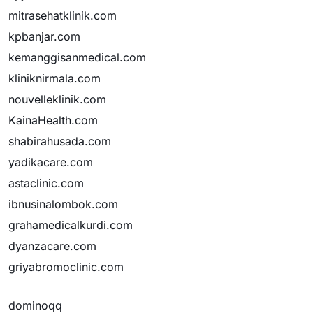
mitrasehatklinik.com
kpbanjar.com
kemanggisanmedical.com
kliniknirmala.com
nouvelleklinik.com
KainaHealth.com
shabirahusada.com
yadikacare.com
astaclinic.com
ibnusinalombok.com
grahamedicalkurdi.com
dyanzacare.com
griyabromoclinic.com
dominoqq