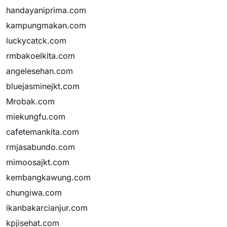
handayaniprima.com
kampungmakan.com
luckycatck.com
rmbakoelkita.com
angelesehan.com
bluejasminejkt.com
Mrobak.com
miekungfu.com
cafetemankita.com
rmjasabundo.com
mimoosajkt.com
kembangkawung.com
chungiwa.com
ikanbakarcianjur.com
kpjisehat.com