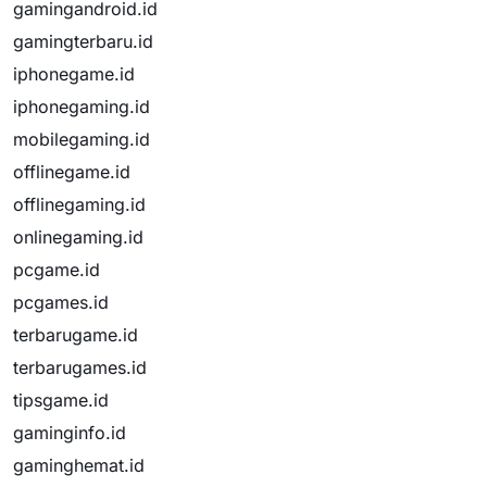
gamingandroid.id
gamingterbaru.id
iphonegame.id
iphonegaming.id
mobilegaming.id
offlinegame.id
offlinegaming.id
onlinegaming.id
pcgame.id
pcgames.id
terbarugame.id
terbarugames.id
tipsgame.id
gaminginfo.id
gaminghemat.id