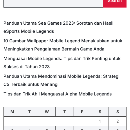
Search
Panduan Utama Sea Games 2023: Sorotan dan Hasil
eSports Mobile Legends
10 Gambar Wallpaper Mobile Legend Menakjubkan untuk
Meningkatkan Pengalaman Bermain Game Anda
Menguasai Mobile Legends: Tips dan Trik Penting untuk
Sukses di Tahun 2023
Panduan Utama Mendominasi Mobile Legends: Strategi
CS Terbaik untuk Menang
Tips dan Trik Ahli Menguasai Alpha Mobile Legends
M
T
W
T
F
S
S
1
2