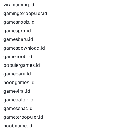
viralgaming.id
gamingterpopuler.id
gamesnoob.id
gamespro.id
gamesbaru.id
gamesdownload.id
gamenoob.id
populergames.id
gamebaru.id
noobgames.id
gameviral.id
gamedaftar.id
gamesehat.id
gameterpopuler.id
noobgame.id