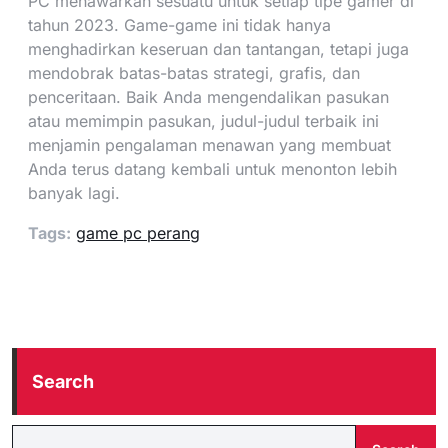
PC menawarkan sesuatu untuk setiap tipe gamer di
tahun 2023. Game-game ini tidak hanya
menghadirkan keseruan dan tantangan, tetapi juga
mendobrak batas-batas strategi, grafis, dan
penceritaan. Baik Anda mengendalikan pasukan
atau memimpin pasukan, judul-judul terbaik ini
menjamin pengalaman menawan yang membuat
Anda terus datang kembali untuk menonton lebih
banyak lagi.
Tags:
game pc perang
Search