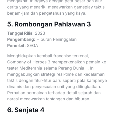
mengakhiri triloginya dengan peta besar dan alur
cerita yang menarik, menawarkan gameplay taktis
berjam-jam dan pengetahuan yang kaya.
5. Rombongan Pahlawan 3
Tanggal Rilis:
2023
Pengembang:
Hiburan Peninggalan
Penerbit:
SEGA
Menghidupkan kembali franchise terkenal,
Company of Heroes 3 memperkenalkan pemain ke
teater Mediterania selama Perang Dunia II. Ini
menggabungkan strategi real-time dan kedalaman
taktis dengan fitur-fitur baru seperti peta kampanye
dinamis dan penyesuaian unit yang ditingkatkan.
Perhatian permainan terhadap detail sejarah dan
narasi menawarkan tantangan dan hiburan.
6. Senjata 4