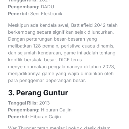
Pengembang:
DADU
Penerbit:
Seni Elektronik
Meskipun ada kendala awal, Battlefield 2042 telah
berkembang secara signifikan sejak diluncurkan.
Dengan pertarungan besar-besaran yang
melibatkan 128 pemain, peristiwa cuaca dinamis,
dan sejumlah kendaraan, game ini adalah tentang
konflik berskala besar. DICE terus
menyempurnakan pengalamannya di tahun 2023,
menjadikannya game yang wajib dimainkan oleh
para penggemar peperangan besar.
3. Perang Guntur
Tanggal Rilis:
2013
Pengembang:
Hiburan Gaijin
Penerbit:
Hiburan Gaijin
War Thunder tetap menjadi pokok klasik dalam