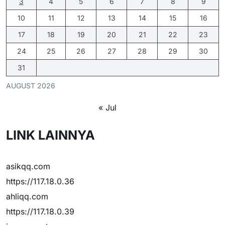
3
4
5
6
7
8
9
10
11
12
13
14
15
16
17
18
19
20
21
22
23
24
25
26
27
28
29
30
31
AUGUST 2026
« Jul
LINK LAINNYA
asikqq.com
https://117.18.0.36
ahliqq.com
https://117.18.0.39