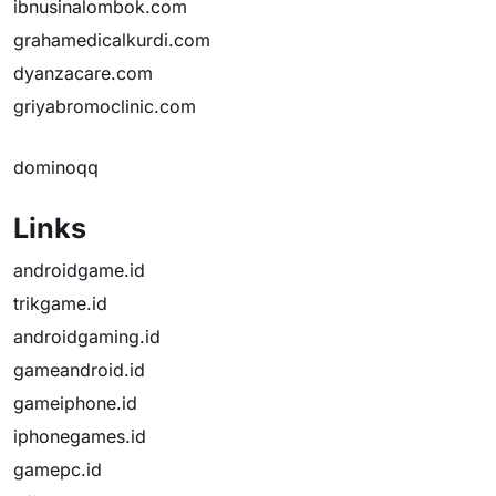
ibnusinalombok.com
grahamedicalkurdi.com
dyanzacare.com
griyabromoclinic.com
dominoqq
Links
androidgame.id
trikgame.id
androidgaming.id
gameandroid.id
gameiphone.id
iphonegames.id
gamepc.id