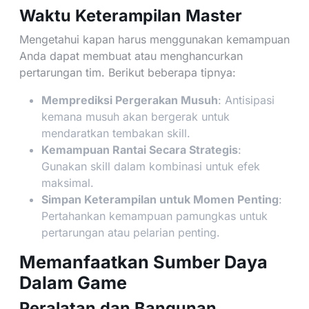
Waktu Keterampilan Master
Mengetahui kapan harus menggunakan kemampuan
Anda dapat membuat atau menghancurkan
pertarungan tim. Berikut beberapa tipnya:
Memprediksi Pergerakan Musuh
: Antisipasi
kemana musuh akan bergerak untuk
mendaratkan tembakan skill.
Kemampuan Rantai Secara Strategis
:
Gunakan skill dalam kombinasi untuk efek
maksimal.
Simpan Keterampilan untuk Momen Penting
:
Pertahankan kemampuan pamungkas untuk
pertarungan atau pelarian penting.
Memanfaatkan Sumber Daya
Dalam Game
Peralatan dan Bangunan