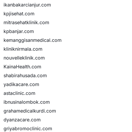
ikanbakarcianjur.com
kpjisehat.com
mitrasehatklinik.com
kpbanjar.com
kemanggisanmedical.com
kliniknirmala.com
nouvelleklinik.com
KainaHealth.com
shabirahusada.com
yadikacare.com
astaclinic.com
ibnusinalombok.com
grahamedicalkurdi.com
dyanzacare.com
griyabromoclinic.com