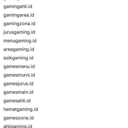
gamingahli.id
gamingarea.id
gamingzona.id
jurusgaming.id
menugaming.id
areagaming.id
asikgaming.id
gamesmenu.id
gamesmurni.id
gamesjurus.id
gamesmain.id
gamesahli.id
hematgaming.id
gameszona.id
ahligaming.id