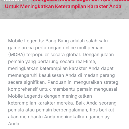
Untuk Meningkatkan Keterampilan Karakter Anda
Mobile Legends: Bang Bang adalah salah satu
game arena pertarungan online multipemain
(MOBA) terpopuler secara global. Dengan jutaan
pemain yang bertarung secara real-time,
meningkatkan keterampilan karakter Anda dapat
memengaruhi kesuksesan Anda di medan perang
secara signifikan. Panduan ini menguraikan strategi
komprehensif untuk membantu pemain menguasai
Mobile Legends dengan meningkatkan
keterampilan karakter mereka. Baik Anda seorang
pemula atau pemain berpengalaman, tips berikut
akan membantu Anda meningkatkan gameplay
Anda.