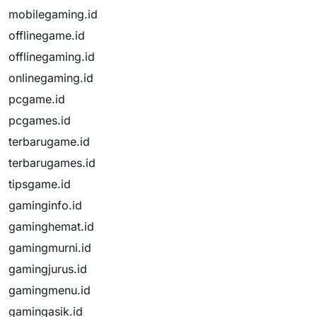
mobilegaming.id
offlinegame.id
offlinegaming.id
onlinegaming.id
pcgame.id
pcgames.id
terbarugame.id
terbarugames.id
tipsgame.id
gaminginfo.id
gaminghemat.id
gamingmurni.id
gamingjurus.id
gamingmenu.id
gamingasik.id