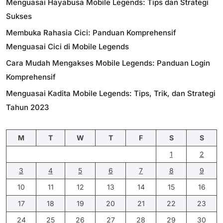
Menguasai Hayabusa Mobile Legends: Tips dan Strategi
Sukses
Membuka Rahasia Cici: Panduan Komprehensif
Menguasai Cici di Mobile Legends
Cara Mudah Mengakses Mobile Legends: Panduan Login
Komprehensif
Menguasai Kadita Mobile Legends: Tips, Trik, dan Strategi
Tahun 2023
M
T
W
T
F
S
S
1
2
3
4
5
6
7
8
9
10
11
12
13
14
15
16
17
18
19
20
21
22
23
24
25
26
27
28
29
30