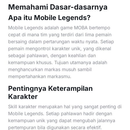
Memahami Dasar-dasarnya
Apa itu Mobile Legends?
Mobile Legends adalah game MOBA bertempo
cepat di mana tim yang terdiri dari lima pemain
bersaing dalam pertarungan waktu nyata. Setiap
pemain mengontrol karakter unik, yang dikenal
sebagai pahlawan, dengan keahlian dan
kemampuan khusus. Tujuan utamanya adalah
menghancurkan markas musuh sambil
mempertahankan markasmu.
Pentingnya Keterampilan
Karakter
Skill karakter merupakan hal yang sangat penting di
Mobile Legends. Setiap pahlawan hadir dengan
kemampuan unik yang dapat mengubah jalannya
pertempuran bila digunakan secara efektif.