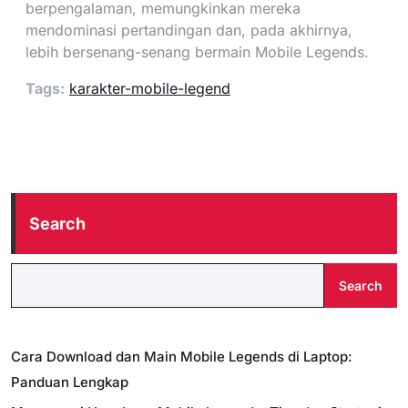
berpengalaman, memungkinkan mereka
mendominasi pertandingan dan, pada akhirnya,
lebih bersenang-senang bermain Mobile Legends.
Tags:
karakter-mobile-legend
Search
Search
Cara Download dan Main Mobile Legends di Laptop:
Panduan Lengkap