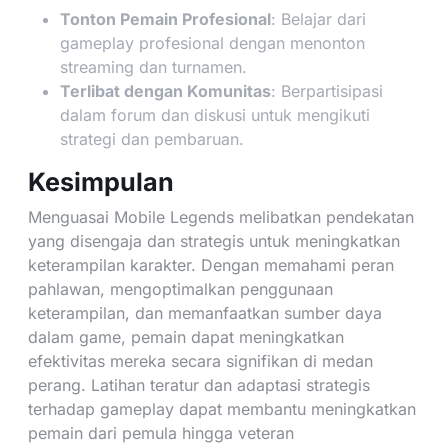
Tonton Pemain Profesional
: Belajar dari
gameplay profesional dengan menonton
streaming dan turnamen.
Terlibat dengan Komunitas
: Berpartisipasi
dalam forum dan diskusi untuk mengikuti
strategi dan pembaruan.
Kesimpulan
Menguasai Mobile Legends melibatkan pendekatan
yang disengaja dan strategis untuk meningkatkan
keterampilan karakter. Dengan memahami peran
pahlawan, mengoptimalkan penggunaan
keterampilan, dan memanfaatkan sumber daya
dalam game, pemain dapat meningkatkan
efektivitas mereka secara signifikan di medan
perang. Latihan teratur dan adaptasi strategis
terhadap gameplay dapat membantu meningkatkan
pemain dari pemula hingga veteran