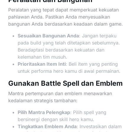
Peralatan yang tepat dapat memperkuat kekuatan
pahlawan Anda. Pastikan Anda menyesuaikan
bangunan Anda berdasarkan keadaan dalam game.
Sesuaikan Bangunan Anda
: Jangan terpaku
pada build yang telah ditetapkan sebelumnya.
Beradaptasi berdasarkan kekuatan dan
kelemahan tim musuh.
Prioritaskan Item Inti
: Beli item yang penting
untuk performa hero kamu di awal permainan.
Gunakan Battle Spell dan Emblem
Mantra pertempuran dan emblem menawarkan
kedalaman strategis tambahan:
Pilih Mantra Pelengkap
: Pilih spell yang
bersinergi dengan skill hero kamu.
Tingkatkan Emblem Anda
: Investasikan dalam