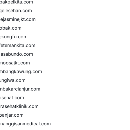
bakoelkita.com
gelesehan.com
uejasminejkt.com
obak.com
ekungfu.com
fetemankita.com
jasabundo.com
moosajkt.com
mbangkawung.com
ungiwa.com
anbakarcianjur.com
jisehat.com
trasehatklinik.com
banjar.com
manggisanmedical.com