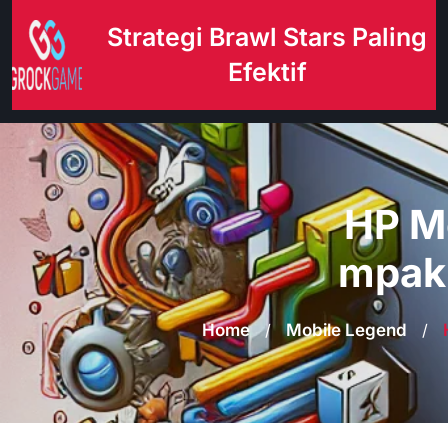
Skip
Strategi Brawl Stars Paling
to
content
Efektif
HP Mo
mpak 
Home
/
Mobile Legend
/