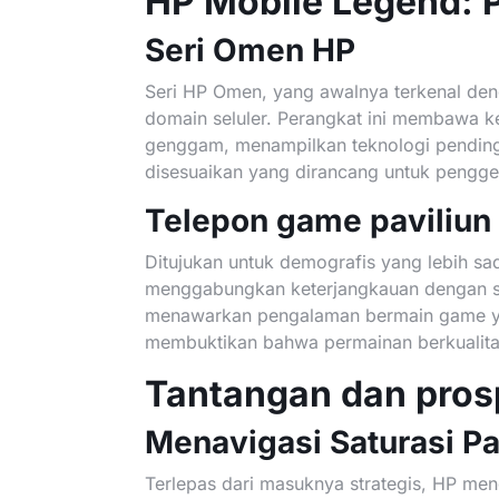
HP Mobile Legend: 
Seri Omen HP
Seri HP Omen, yang awalnya terkenal deng
domain seluler. Perangkat ini membawa k
genggam, menampilkan teknologi pending
disesuaikan yang dirancang untuk pengg
Telepon game paviliun
Ditujukan untuk demografis yang lebih sa
menggabungkan keterjangkauan dengan spe
menawarkan pengalaman bermain game y
membuktikan bahwa permainan berkualitas
Tantangan dan pro
Menavigasi Saturasi P
Terlepas dari masuknya strategis, HP men