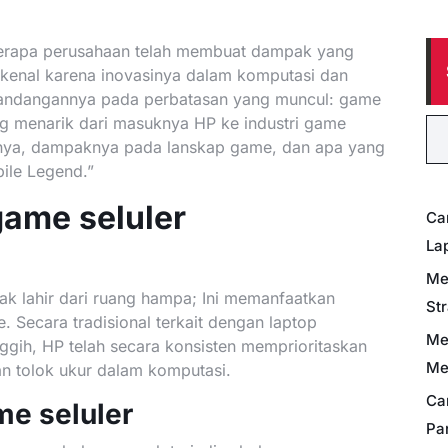
berapa perusahaan telah membuat dampak yang
ikenal karena inovasinya dalam komputasi dan
pandangannya pada perbatasan yang muncul: game
yang menarik dari masuknya HP ke industri game
isnya, dampaknya pada lanskap game, dan apa yang
ile Legend.”
game seluler
Ca
La
Me
ak lahir dari ruang hampa; Ini memanfaatkan
St
 Secara tradisional terkait dengan laptop
Me
anggih, HP telah secara konsisten memprioritaskan
Me
n tolok ukur dalam komputasi.
Ca
me seluler
Pa