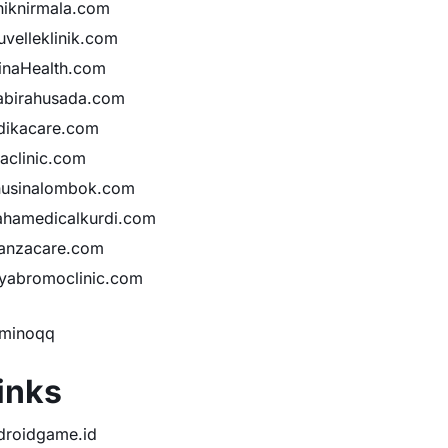
iniknirmala.com
uvelleklinik.com
inaHealth.com
abirahusada.com
dikacare.com
taclinic.com
nusinalombok.com
ahamedicalkurdi.com
anzacare.com
iyabromoclinic.com
minoqq
inks
droidgame.id