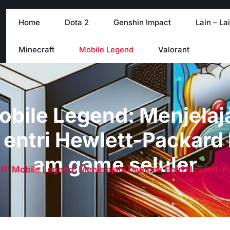
Home
Dota 2
Genshin Impact
Lain – La
Minecraft
Mobile Legend
Valorant
bile Legend: Menjelaj
entri Hewlett-Packard 
am game seluler
HP Mobile Legend: Menjelajahi Dampak Entri Hewlett-