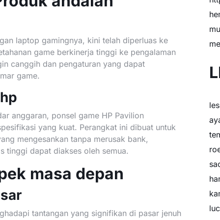
Produk andalan
he
mu
an laptop gamingnya, kini telah diperluas ke
me
etahanan game berkinerja tinggi ke pengalaman
in canggih dan pengaturan yang dapat
L
emar game.
 hp
le
dar anggaran, ponsel game HP Pavilion
ay
sifikasi yang kuat. Perangkat ini dibuat untuk
te
ang mengesankan tanpa merusak bank,
ro
 tinggi dapat diakses oleh semua.
sa
spek masa depan
ha
asar
ka
lu
ghadapi tantangan yang signifikan di pasar jenuh