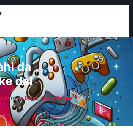
in
ahi da
ke dal
Packard Ke Dalam Game Seluler