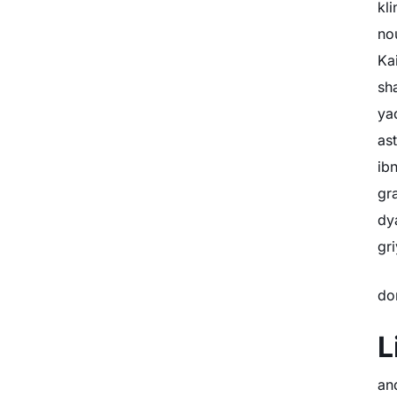
kl
no
Ka
sh
ya
as
ib
gr
dy
gr
do
L
an