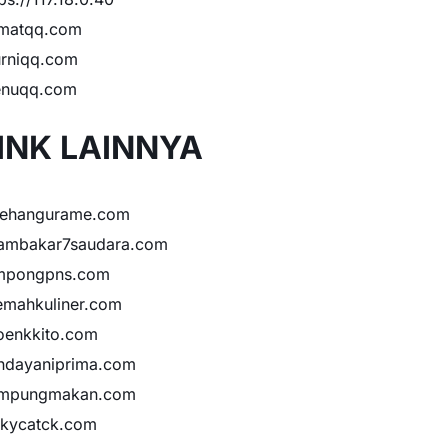
matqq.com
rniqq.com
nuqq.com
INK LAINNYA
sehangurame.com
ambakar7saudara.com
mpongpns.com
emahkuliner.com
oenkkito.com
ndayaniprima.com
mpungmakan.com
ckycatck.com