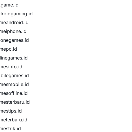
ikgame.id
droidgaming.id
meandroid.id
meiphone.id
honegames.id
mepc.id
flinegames.id
mesinfo.id
bilegames.id
mesmobile.id
mesoffline.id
mesterbaru.id
mestips.id
meterbaru.id
mestrik.id