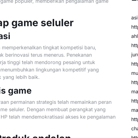
l game populer, memberikan pengalaman game
as
p game seluler
htt
asi
ah
htt
 memperkenalkan tingkat kompetisi baru,
ju
k berinovasi terus menerus. Penekanan
ja tinggi telah mendorong pesaing untuk
htt
 menumbuhkan lingkungan kompetitif yang
mu
yang lebih baik.
htt
is game
ma
htt
aan permainan strategis telah memainkan peran
me seluler. Dengan membuat perangkat yang
ma
 HP telah mendemokratisasi akses ke pengalaman
htt
ch
htt