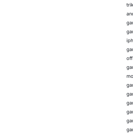
tr
an
ga
ga
ip
ga
of
ga
mo
ga
ga
ga
ga
ga
ga