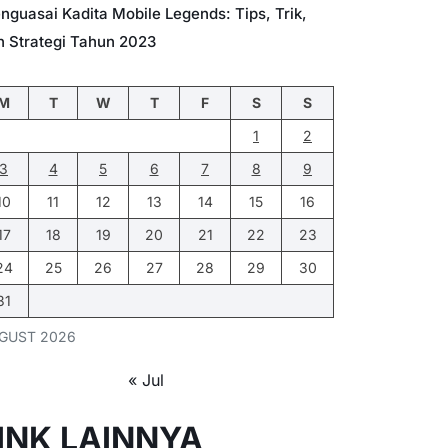
nguasai Kadita Mobile Legends: Tips, Trik,
n Strategi Tahun 2023
M
T
W
T
F
S
S
1
2
3
4
5
6
7
8
9
10
11
12
13
14
15
16
17
18
19
20
21
22
23
24
25
26
27
28
29
30
31
GUST 2026
« Jul
INK LAINNYA