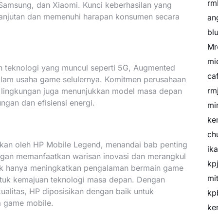
rm
 Samsung, dan Xiaomi. Kunci keberhasilan yang
kelanjutan dan memenuhi harapan konsumen secara
an
bl
Mr
mi
n teknologi yang muncul seperti 5G, Augmented
ca
e dalam usaha game selulernya. Komitmen perusahaan
rm
h lingkungan juga menunjukkan model masa depan
gan dan efisiensi energi.
mi
ke
ch
dkan oleh HP Mobile Legend, menandai bab penting
ik
ngan memanfaatkan warisan inovasi dan merangkul
kp
dak hanya meningkatkan pengalaman bermain game
mi
untuk kemajuan teknologi masa depan. Dengan
kualitas, HP diposisikan dengan baik untuk
kp
a game mobile.
ke