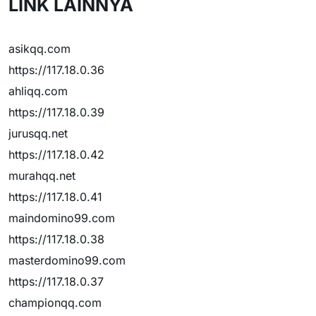
LINK LAINNYA
asikqq.com
https://117.18.0.36
ahliqq.com
https://117.18.0.39
jurusqq.net
https://117.18.0.42
murahqq.net
https://117.18.0.41
maindomino99.com
https://117.18.0.38
masterdomino99.com
https://117.18.0.37
championqq.com