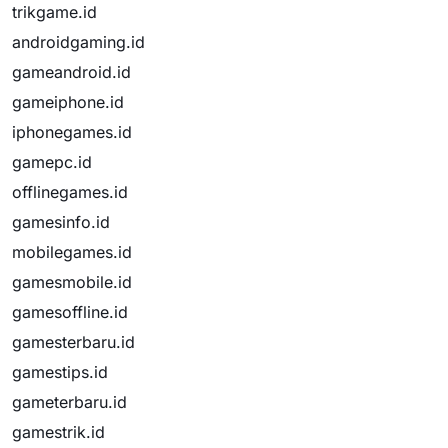
trikgame.id
androidgaming.id
gameandroid.id
gameiphone.id
iphonegames.id
gamepc.id
offlinegames.id
gamesinfo.id
mobilegames.id
gamesmobile.id
gamesoffline.id
gamesterbaru.id
gamestips.id
gameterbaru.id
gamestrik.id