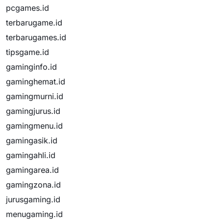
pcgames.id
terbarugame.id
terbarugames.id
tipsgame.id
gaminginfo.id
gaminghemat.id
gamingmurni.id
gamingjurus.id
gamingmenu.id
gamingasik.id
gamingahli.id
gamingarea.id
gamingzona.id
jurusgaming.id
menugaming.id