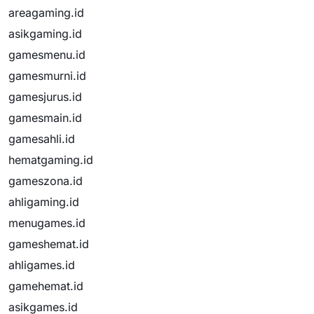
areagaming.id
asikgaming.id
gamesmenu.id
gamesmurni.id
gamesjurus.id
gamesmain.id
gamesahli.id
hematgaming.id
gameszona.id
ahligaming.id
menugames.id
gameshemat.id
ahligames.id
gamehemat.id
asikgames.id