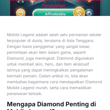
Penggemar
Mobile Legend adalah salah satu permainan seluler
terpopuler di dunia, terutama di Asia Tenggara.
Dengan basis penggemar yang sangat besar,
permintaan akan item dalam game, seperti
Diamond, juga meningkat. Diamond digunakan
untuk membeli skin, hero, dan item eksklusif
lainnya yang dapat meningkatkan pengalaman
bermain pemain. Dalam artikel ini, kita akan
membahas bagaimana cara mendapatkan Diamond
Mobile Legend murah, serta cara memastikan
penawaran terbaik.
Mengapa Diamond Penting di