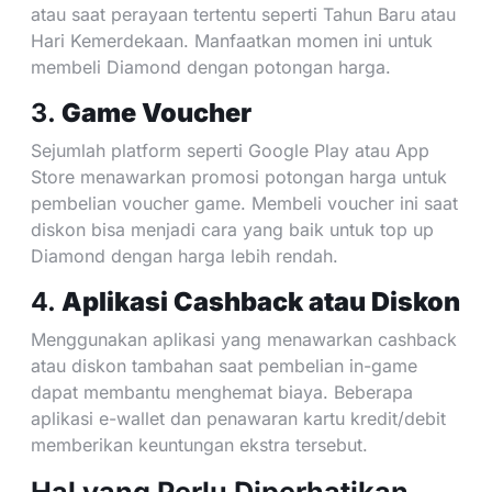
atau saat perayaan tertentu seperti Tahun Baru atau
Hari Kemerdekaan. Manfaatkan momen ini untuk
membeli Diamond dengan potongan harga.
3.
Game Voucher
Sejumlah platform seperti Google Play atau App
Store menawarkan promosi potongan harga untuk
pembelian voucher game. Membeli voucher ini saat
diskon bisa menjadi cara yang baik untuk top up
Diamond dengan harga lebih rendah.
4.
Aplikasi Cashback atau Diskon
Menggunakan aplikasi yang menawarkan cashback
atau diskon tambahan saat pembelian in-game
dapat membantu menghemat biaya. Beberapa
aplikasi e-wallet dan penawaran kartu kredit/debit
memberikan keuntungan ekstra tersebut.