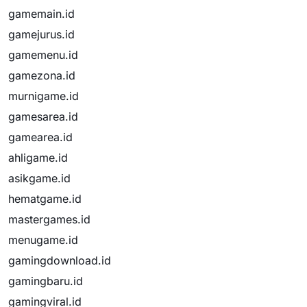
gamemain.id
gamejurus.id
gamemenu.id
gamezona.id
murnigame.id
gamesarea.id
gamearea.id
ahligame.id
asikgame.id
hematgame.id
mastergames.id
menugame.id
gamingdownload.id
gamingbaru.id
gamingviral.id