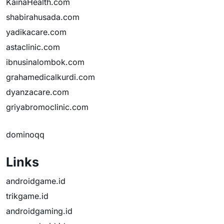
KainaHealth.com
shabirahusada.com
yadikacare.com
astaclinic.com
ibnusinalombok.com
grahamedicalkurdi.com
dyanzacare.com
griyabromoclinic.com
dominoqq
Links
androidgame.id
trikgame.id
androidgaming.id