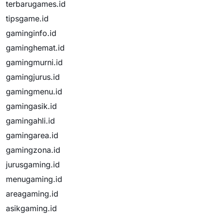
terbarugames.id
tipsgame.id
gaminginfo.id
gaminghemat.id
gamingmurni.id
gamingjurus.id
gamingmenu.id
gamingasik.id
gamingahli.id
gamingarea.id
gamingzona.id
jurusgaming.id
menugaming.id
areagaming.id
asikgaming.id