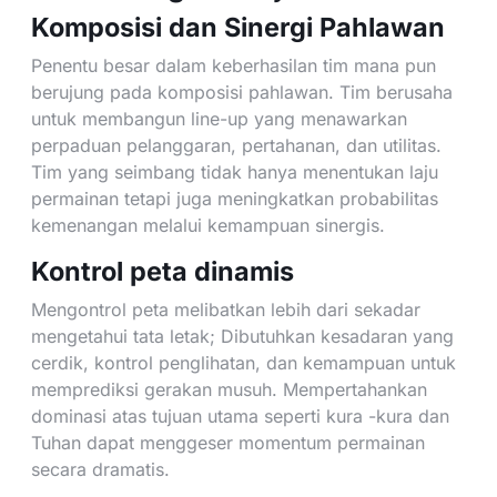
Komposisi dan Sinergi Pahlawan
Penentu besar dalam keberhasilan tim mana pun
berujung pada komposisi pahlawan. Tim berusaha
untuk membangun line-up yang menawarkan
perpaduan pelanggaran, pertahanan, dan utilitas.
Tim yang seimbang tidak hanya menentukan laju
permainan tetapi juga meningkatkan probabilitas
kemenangan melalui kemampuan sinergis.
Kontrol peta dinamis
Mengontrol peta melibatkan lebih dari sekadar
mengetahui tata letak; Dibutuhkan kesadaran yang
cerdik, kontrol penglihatan, dan kemampuan untuk
memprediksi gerakan musuh. Mempertahankan
dominasi atas tujuan utama seperti kura -kura dan
Tuhan dapat menggeser momentum permainan
secara dramatis.