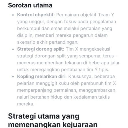
Sorotan utama
Kontrol obyektif
: Permainan objektif Team Y
yang unggul, dengan fokus pada pengalaman
berkumpul dan emas melalui pertanian yang
disiplin, memberi mereka pengaruh dalam
skenario akhir pertandingan.
Strategi dorong split
: Tim X mengeksekusi
strategi dorongan split yang sempurna, terus -
menerus memberikan tekanan di beberapa jalur
untuk meregangkan pertahanan tim Y tipis.
Kopling melarikan diri
: Khususnya, beberapa
pelarian menggigit kuku oleh pembunuh tim X
memperpanjang permainan, menggambarkan
naluri bertahan hidup dan kedalaman taktis
mereka.
Strategi utama yang
memenangkan kejuaraan