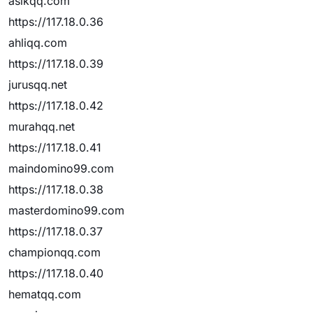
asikqq.com
https://117.18.0.36
ahliqq.com
https://117.18.0.39
jurusqq.net
https://117.18.0.42
murahqq.net
https://117.18.0.41
maindomino99.com
https://117.18.0.38
masterdomino99.com
https://117.18.0.37
championqq.com
https://117.18.0.40
hematqq.com