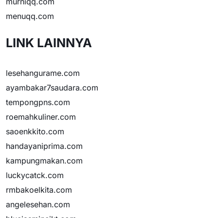
murniqq.com
menuqq.com
LINK LAINNYA
lesehangurame.com
ayambakar7saudara.com
tempongpns.com
roemahkuliner.com
saoenkkito.com
handayaniprima.com
kampungmakan.com
luckycatck.com
rmbakoelkita.com
angelesehan.com