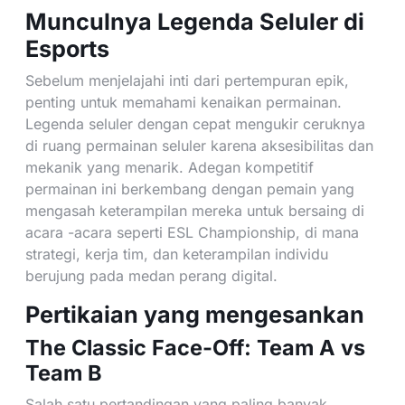
Munculnya Legenda Seluler di
Esports
Sebelum menjelajahi inti dari pertempuran epik,
penting untuk memahami kenaikan permainan.
Legenda seluler dengan cepat mengukir ceruknya
di ruang permainan seluler karena aksesibilitas dan
mekanik yang menarik. Adegan kompetitif
permainan ini berkembang dengan pemain yang
mengasah keterampilan mereka untuk bersaing di
acara -acara seperti ESL Championship, di mana
strategi, kerja tim, dan keterampilan individu
berujung pada medan perang digital.
Pertikaian yang mengesankan
The Classic Face-Off: Team A vs
Team B
Salah satu pertandingan yang paling banyak