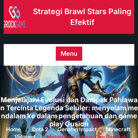
Skip
Strategi Brawl Stars Paling
to
content
Efektif
Menu
Menjelajahi Evolusi dan Dampak Pahlawa
n Tercinta Legenda Seluler: menyelam me
ndalam ke dalam pengetahuan dan game
play Gusion
Home
/
Dota 2
,
Genshin Impact
,
Minecraft
,
Valorant
/
Menjelajahi Evolusi Dan Dampak