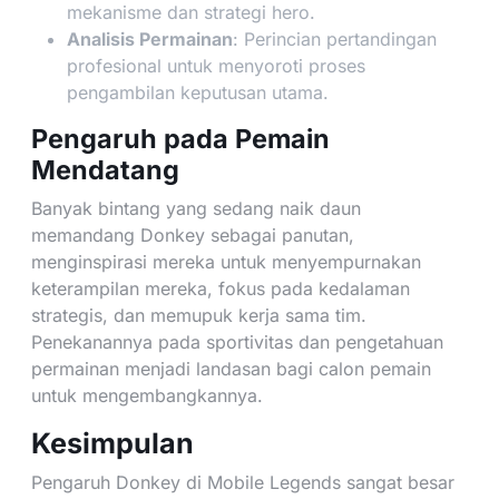
mekanisme dan strategi hero.
Analisis Permainan
: Perincian pertandingan
profesional untuk menyoroti proses
pengambilan keputusan utama.
Pengaruh pada Pemain
Mendatang
Banyak bintang yang sedang naik daun
memandang Donkey sebagai panutan,
menginspirasi mereka untuk menyempurnakan
keterampilan mereka, fokus pada kedalaman
strategis, dan memupuk kerja sama tim.
Penekanannya pada sportivitas dan pengetahuan
permainan menjadi landasan bagi calon pemain
untuk mengembangkannya.
Kesimpulan
Pengaruh Donkey di Mobile Legends sangat besar