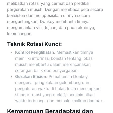
melibatkan rotasi yang cermat dan prediksi
pergerakan musuh. Dengan membaca peta secara
konsisten dan memposisikan dirinya secara
menguntungkan, Donkey membantu timnya
mengamankan visi, tujuan, dan pada akhirnya,
kemenangan.
Teknik Rotasi Kunci:
Kontrol Penglihatan
: Memastikan timnya
memiliki informasi konstan tentang lokasi
musuh membantu dalam merencanakan
serangan balik dan penyergapan.
Gerakan Efisien
: Pemahaman Donkey
mengenai pengelolaan gelombang dan
pengaturan waktu di hutan telah menetapkan
standar rotasi yang efektif, meminimalkan
waktu terbuang, dan memaksimalkan dampak.
Kemampuan Beradaptasi dan