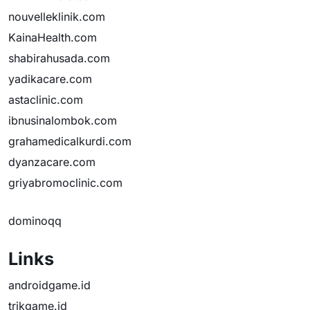
nouvelleklinik.com
KainaHealth.com
shabirahusada.com
yadikacare.com
astaclinic.com
ibnusinalombok.com
grahamedicalkurdi.com
dyanzacare.com
griyabromoclinic.com
dominoqq
Links
androidgame.id
trikgame.id