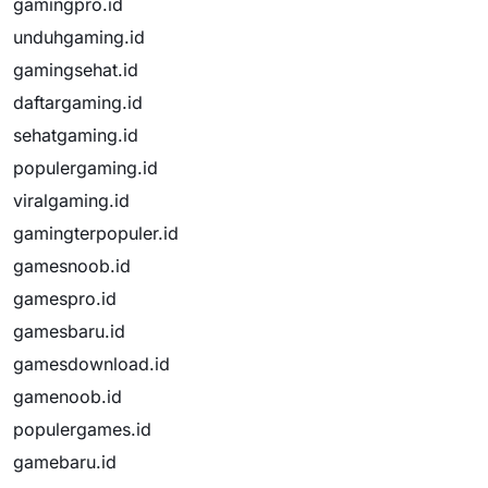
gamingpro.id
unduhgaming.id
gamingsehat.id
daftargaming.id
sehatgaming.id
populergaming.id
viralgaming.id
gamingterpopuler.id
gamesnoob.id
gamespro.id
gamesbaru.id
gamesdownload.id
gamenoob.id
populergames.id
gamebaru.id