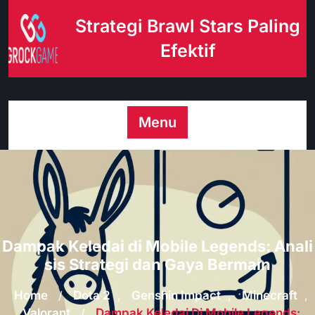
Skip
Strategi Brawl Stars Paling
to
content
Efektif
Menu
Dampak Keledai di Mobile Legends: Anali
sis Strategi dan Gaya Bermain
Home
/
Dota 2
,
Genshin Impact
,
Minecraft
,
Valorant
/
Dampak Keledai Di Mobile Legends: