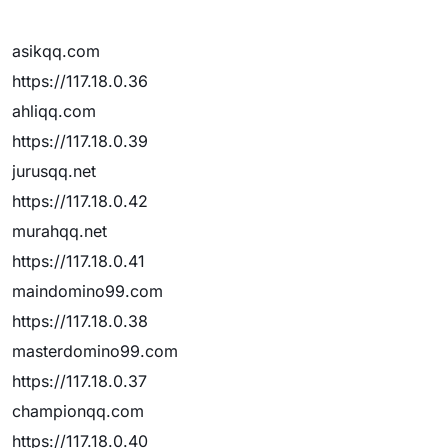
asikqq.com
https://117.18.0.36
ahliqq.com
https://117.18.0.39
jurusqq.net
https://117.18.0.42
murahqq.net
https://117.18.0.41
maindomino99.com
https://117.18.0.38
masterdomino99.com
https://117.18.0.37
championqq.com
https://117.18.0.40