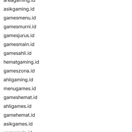
areagaming.id
asikgaming.id
gamesmenu.id
gamesmurni.id
gamesjurus.id
gamesmain.id
gamesahli.id
hematgaming.id
gameszona.id
ahligaming.id
menugames.id
gameshemat.id
ahligames.id
gamehemat.id
asikgames.id