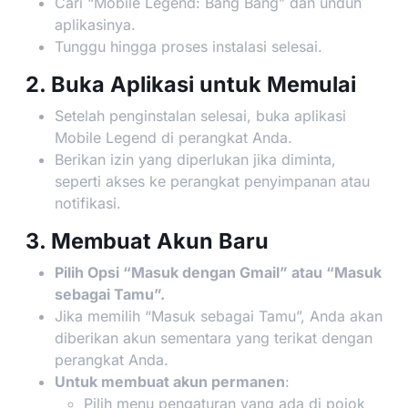
Cari “Mobile Legend: Bang Bang” dan unduh
aplikasinya.
Tunggu hingga proses instalasi selesai.
2. Buka Aplikasi untuk Memulai
Setelah penginstalan selesai, buka aplikasi
Mobile Legend di perangkat Anda.
Berikan izin yang diperlukan jika diminta,
seperti akses ke perangkat penyimpanan atau
notifikasi.
3. Membuat Akun Baru
Pilih Opsi “Masuk dengan Gmail” atau “Masuk
sebagai Tamu”.
Jika memilih “Masuk sebagai Tamu”, Anda akan
diberikan akun sementara yang terikat dengan
perangkat Anda.
Untuk membuat akun permanen
:
Pilih menu pengaturan yang ada di pojok