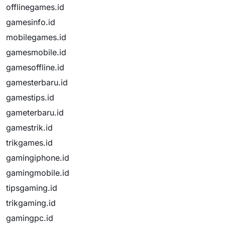
offlinegames.id
gamesinfo.id
mobilegames.id
gamesmobile.id
gamesoffline.id
gamesterbaru.id
gamestips.id
gameterbaru.id
gamestrik.id
trikgames.id
gamingiphone.id
gamingmobile.id
tipsgaming.id
trikgaming.id
gamingpc.id