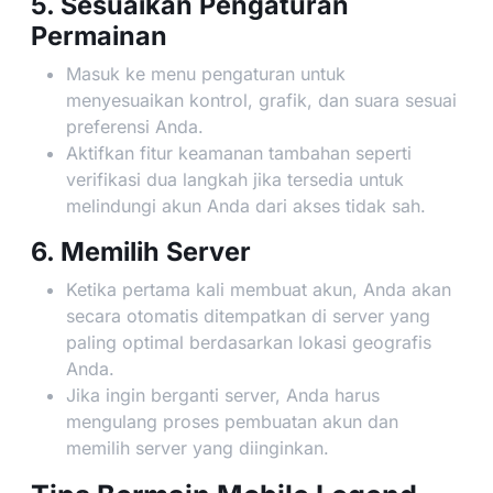
5. Sesuaikan Pengaturan
Permainan
Masuk ke menu pengaturan untuk
menyesuaikan kontrol, grafik, dan suara sesuai
preferensi Anda.
Aktifkan fitur keamanan tambahan seperti
verifikasi dua langkah jika tersedia untuk
melindungi akun Anda dari akses tidak sah.
6. Memilih Server
Ketika pertama kali membuat akun, Anda akan
secara otomatis ditempatkan di server yang
paling optimal berdasarkan lokasi geografis
Anda.
Jika ingin berganti server, Anda harus
mengulang proses pembuatan akun dan
memilih server yang diinginkan.