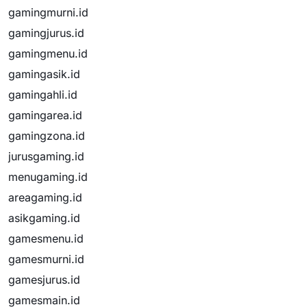
gamingmurni.id
gamingjurus.id
gamingmenu.id
gamingasik.id
gamingahli.id
gamingarea.id
gamingzona.id
jurusgaming.id
menugaming.id
areagaming.id
asikgaming.id
gamesmenu.id
gamesmurni.id
gamesjurus.id
gamesmain.id