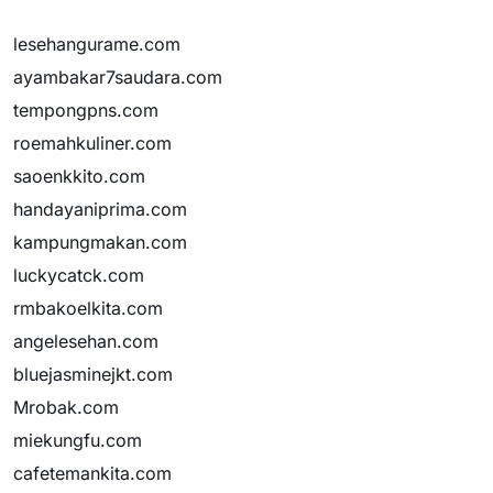
lesehangurame.com
ayambakar7saudara.com
tempongpns.com
roemahkuliner.com
saoenkkito.com
handayaniprima.com
kampungmakan.com
luckycatck.com
rmbakoelkita.com
angelesehan.com
bluejasminejkt.com
Mrobak.com
miekungfu.com
cafetemankita.com