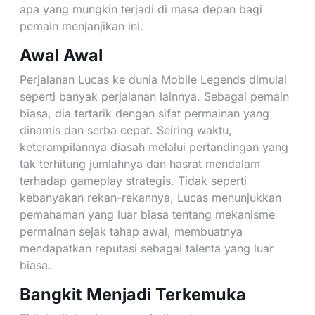
apa yang mungkin terjadi di masa depan bagi
pemain menjanjikan ini.
Awal Awal
Perjalanan Lucas ke dunia Mobile Legends dimulai
seperti banyak perjalanan lainnya. Sebagai pemain
biasa, dia tertarik dengan sifat permainan yang
dinamis dan serba cepat. Seiring waktu,
keterampilannya diasah melalui pertandingan yang
tak terhitung jumlahnya dan hasrat mendalam
terhadap gameplay strategis. Tidak seperti
kebanyakan rekan-rekannya, Lucas menunjukkan
pemahaman yang luar biasa tentang mekanisme
permainan sejak tahap awal, membuatnya
mendapatkan reputasi sebagai talenta yang luar
biasa.
Bangkit Menjadi Terkemuka