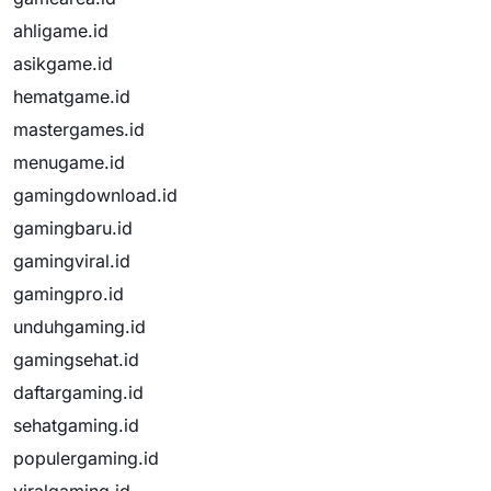
ahligame.id
asikgame.id
hematgame.id
mastergames.id
menugame.id
gamingdownload.id
gamingbaru.id
gamingviral.id
gamingpro.id
unduhgaming.id
gamingsehat.id
daftargaming.id
sehatgaming.id
populergaming.id