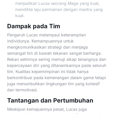
menjadikan Lucas seorang Mage yang kuat,
mendikte laju permainan dengan mantra yang
kuat.
Dampak pada Tim
Pengaruh Lucas melampaui keterampilan
individunya. Kemampuannya untuk
mengkomunikasikan strategi dan menjaga
semangat tim di bawah tekanan sangat berharga.
Rekan setimnya sering memuji sikap tenangnya dan
kepercayaan diri yang ditanamkannya pada seluruh
tim. Kualitas kepemimpinan ini tidak hanya
berkontribusi pada kemenangan dalam game tetapi
juga menumbuhkan lingkungan tim yang kohesif
dan termotivasi.
Tantangan dan Pertumbuhan
Meskipun kemajuannya pesat, Lucas juga