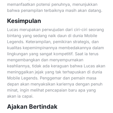
memanfaatkan potensi penuhnya, menunjukkan
bahwa penampilan terbaiknya masih akan datang.
Kesimpulan
Lucas merupakan perwujudan dari ciri-ciri seorang
bintang yang sedang naik daun di dunia Mobile
Legends. Keterampilan, pemikiran strategis, dan
kualitas kepemimpinannya membedakannya dalam
lingkungan yang sangat kompetitif. Saat ia terus
mengembangkan dan menyempurnakan
keahliannya, tidak ada keraguan bahwa Lucas akan
meninggalkan jejak yang tak terhapuskan di dunia
Mobile Legends. Penggemar dan pemain masa
depan akan menyaksikan kariernya dengan penuh
minat, ingin melihat pencapaian baru apa yang
akan ia capai.
Ajakan Bertindak