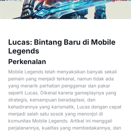
Lucas: Bintang Baru di Mobile
Legends
Perkenalan
Mobile Legends telah menyaksikan banyak sekali
pemain yang menjadi terkenal, namun tidak ada
yang menarik perhatian penggemar dan pakar
seperti Lucas. Dikenal karena gameplaynya yang
strategis, kemampuan beradaptasi, dan
kehadirannya yang karismatik, Lucas dengan cepat
menjadi salah satu sosok yang menonjol di
komunitas Mobile Legends. Artikel ini menggali
perjalanannya, kualitas yang membedakannya, dan