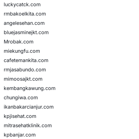
luckycatck.com
rmbakoelkita.com
angelesehan.com
bluejasminejkt.com
Mrobak.com
miekungfu.com
cafetemankita.com
rmjasabundo.com
mimoosajkt.com
kembangkawung.com
chungiwa.com
ikanbakarcianjur.com
kpjisehat.com
mitrasehatklinik.com
kpbanjar.com