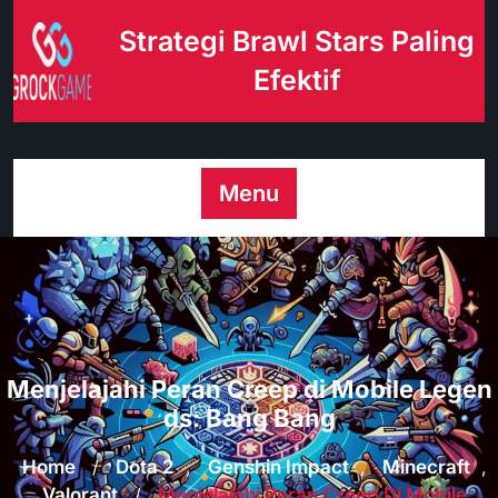
Skip
Strategi Brawl Stars Paling
to
content
Efektif
Menu
Menjelajahi Peran Creep di Mobile Legen
ds: Bang Bang
Home
/
Dota 2
,
Genshin Impact
,
Minecraft
,
Valorant
/
Menjelajahi Peran Creep Di Mobile