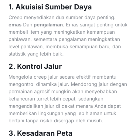
1. Akuisisi Sumber Daya
Creep menyediakan dua sumber daya penting:
emas
Dan
pengalaman
. Emas sangat penting untuk
membeli item yang meningkatkan kemampuan
pahlawan, sementara pengalaman meningkatkan
level pahlawan, membuka kemampuan baru, dan
statistik yang lebih baik.
2. Kontrol Jalur
Mengelola creep jalur secara efektif membantu
mengontrol dinamika jalur. Mendorong jalur dengan
permainan agresif mungkin akan menyebabkan
kehancuran turret lebih cepat, sedangkan
mengendalikan jalur di dekat menara Anda dapat
memberikan lingkungan yang lebih aman untuk
bertani tanpa risiko disergap oleh musuh.
3. Kesadaran Peta