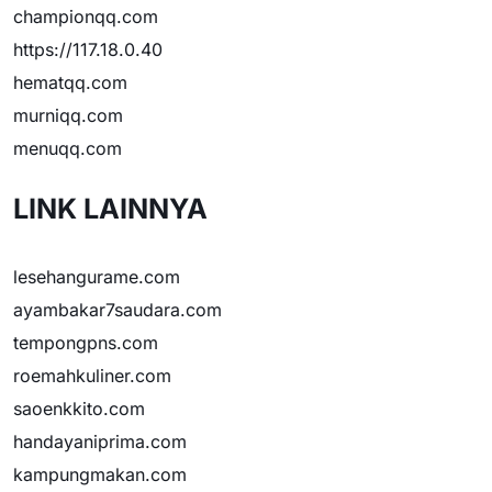
championqq.com
https://117.18.0.40
hematqq.com
murniqq.com
menuqq.com
LINK LAINNYA
lesehangurame.com
ayambakar7saudara.com
tempongpns.com
roemahkuliner.com
saoenkkito.com
handayaniprima.com
kampungmakan.com