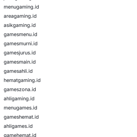
menugaming.id
areagaming.id
asikgaming.id
gamesmenu.id
gamesmurni.id
gamesjurus.id
gamesmain.id
gamesahli.id
hematgaming.id
gameszona.id
ahligaming.id
menugames.id
gameshemat.id
ahligames.id
gamehemat.id