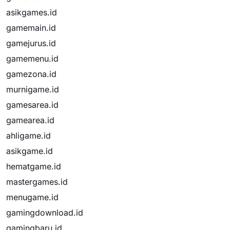
asikgames.id
gamemain.id
gamejurus.id
gamemenu.id
gamezona.id
murnigame.id
gamesarea.id
gamearea.id
ahligame.id
asikgame.id
hematgame.id
mastergames.id
menugame.id
gamingdownload.id
gamingbaru.id