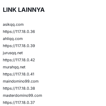
LINK LAINNYA
asikqq.com
https://117.18.0.36
ahliqq.com
https://117.18.0.39
jurusqq.net
https://117.18.0.42
murahqq.net
https://117.18.0.41
maindomino99.com
https://117.18.0.38
masterdomino99.com
https://117.18.0.37