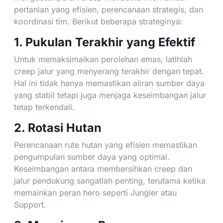
pertanian yang efisien, perencanaan strategis, dan
koordinasi tim. Berikut beberapa strateginya:
1. Pukulan Terakhir yang Efektif
Untuk memaksimalkan perolehan emas, latihlah
creep jalur yang menyerang terakhir dengan tepat.
Hal ini tidak hanya memastikan aliran sumber daya
yang stabil tetapi juga menjaga keseimbangan jalur
tetap terkendali.
2. Rotasi Hutan
Perencanaan rute hutan yang efisien memastikan
pengumpulan sumber daya yang optimal.
Keseimbangan antara membersihkan creep dan
jalur pendukung sangatlah penting, terutama ketika
memainkan peran hero seperti Jungler atau
Support.