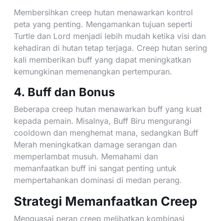
Membersihkan creep hutan menawarkan kontrol
peta yang penting. Mengamankan tujuan seperti
Turtle dan Lord menjadi lebih mudah ketika visi dan
kehadiran di hutan tetap terjaga. Creep hutan sering
kali memberikan buff yang dapat meningkatkan
kemungkinan memenangkan pertempuran.
4. Buff dan Bonus
Beberapa creep hutan menawarkan buff yang kuat
kepada pemain. Misalnya, Buff Biru mengurangi
cooldown dan menghemat mana, sedangkan Buff
Merah meningkatkan damage serangan dan
memperlambat musuh. Memahami dan
memanfaatkan buff ini sangat penting untuk
mempertahankan dominasi di medan perang.
Strategi Memanfaatkan Creep
Menguasai peran creep melibatkan kombinasi