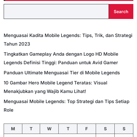
Search
Menguasai Kadita Mobile Legends: Tips, Trik, dan Strategi
Tahun 2023
Tingkatkan Gameplay Anda dengan Logo HD Mobile
Legends Definisi Tinggi: Panduan untuk Avid Gamer
Panduan Ultimate Menguasai Tier di Mobile Legends
10 Gambar Hero Mobile Legend Teratas: Visual
Menakjubkan yang Wajib Kamu Lihat!
Menguasai Mobile Legends: Top Strategi dan Tips Setiap
Role
M
T
W
T
F
S
S