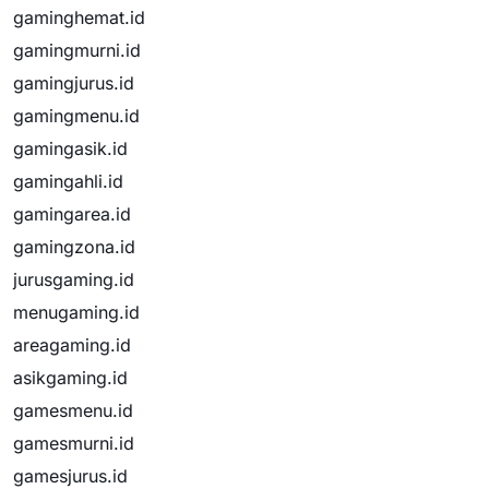
gaminghemat.id
gamingmurni.id
gamingjurus.id
gamingmenu.id
gamingasik.id
gamingahli.id
gamingarea.id
gamingzona.id
jurusgaming.id
menugaming.id
areagaming.id
asikgaming.id
gamesmenu.id
gamesmurni.id
gamesjurus.id