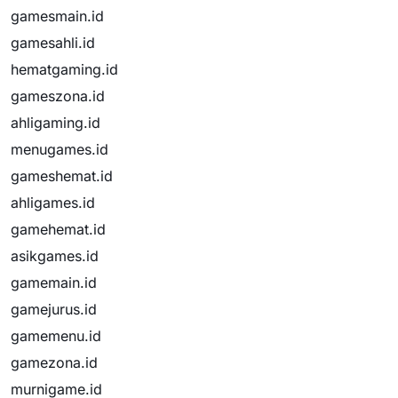
gamesmain.id
gamesahli.id
hematgaming.id
gameszona.id
ahligaming.id
menugames.id
gameshemat.id
ahligames.id
gamehemat.id
asikgames.id
gamemain.id
gamejurus.id
gamemenu.id
gamezona.id
murnigame.id