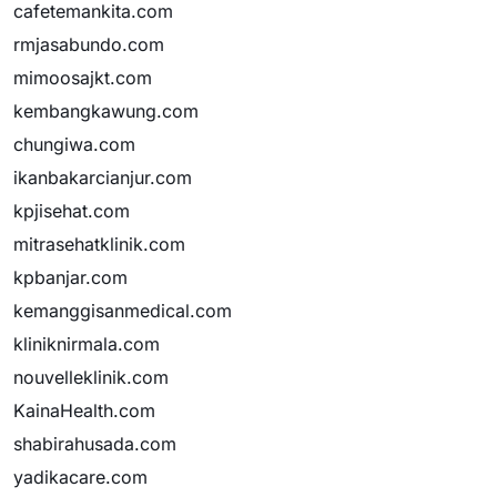
cafetemankita.com
rmjasabundo.com
mimoosajkt.com
kembangkawung.com
chungiwa.com
ikanbakarcianjur.com
kpjisehat.com
mitrasehatklinik.com
kpbanjar.com
kemanggisanmedical.com
kliniknirmala.com
nouvelleklinik.com
KainaHealth.com
shabirahusada.com
yadikacare.com