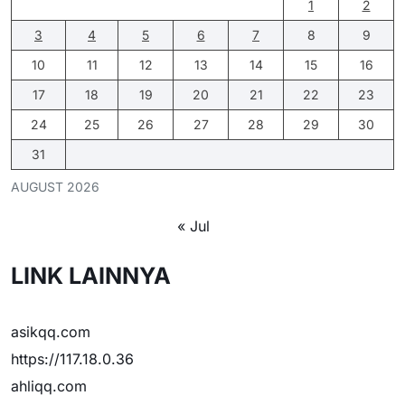
1
2
3
4
5
6
7
8
9
10
11
12
13
14
15
16
17
18
19
20
21
22
23
24
25
26
27
28
29
30
31
AUGUST 2026
« Jul
LINK LAINNYA
asikqq.com
https://117.18.0.36
ahliqq.com