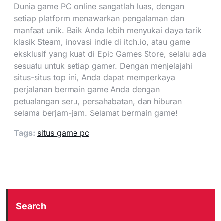
Dunia game PC online sangatlah luas, dengan
setiap platform menawarkan pengalaman dan
manfaat unik. Baik Anda lebih menyukai daya tarik
klasik Steam, inovasi indie di itch.io, atau game
eksklusif yang kuat di Epic Games Store, selalu ada
sesuatu untuk setiap gamer. Dengan menjelajahi
situs-situs top ini, Anda dapat memperkaya
perjalanan bermain game Anda dengan
petualangan seru, persahabatan, dan hiburan
selama berjam-jam. Selamat bermain game!
Tags:
situs game pc
Search