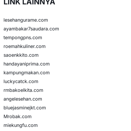
LINK LAINNYA
lesehangurame.com
ayambakar7saudara.com
tempongpns.com
roemahkuliner.com
saoenkkito.com
handayaniprima.com
kampungmakan.com
luckycatck.com
rmbakoelkita.com
angelesehan.com
bluejasminejkt.com
Mrobak.com
miekungfu.com