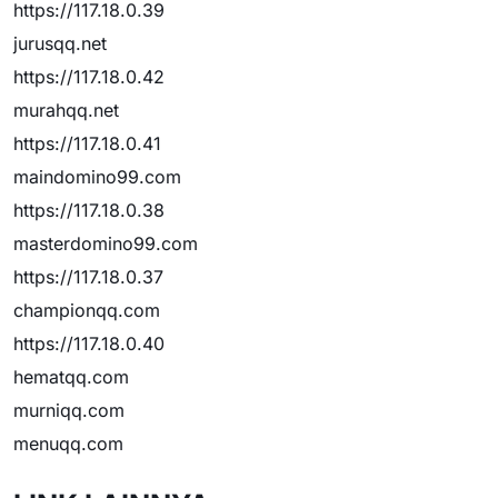
https://117.18.0.39
jurusqq.net
https://117.18.0.42
murahqq.net
https://117.18.0.41
maindomino99.com
https://117.18.0.38
masterdomino99.com
https://117.18.0.37
championqq.com
https://117.18.0.40
hematqq.com
murniqq.com
menuqq.com