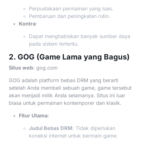
Perpustakaan permainan yang luas.
Pembaruan dan peningkatan rutin.
Kontra
:
Dapat menghabiskan banyak sumber daya
pada sistem tertentu.
2. GOG (Game Lama yang Bagus)
Situs web
: gog.com
GOG adalah platform bebas DRM yang berarti
setelah Anda membeli sebuah game, game tersebut
akan menjadi milik Anda selamanya. Situs ini luar
biasa untuk permainan kontemporer dan klasik.
Fitur Utama
:
Judul Bebas DRM
: Tidak diperlukan
koneksi internet untuk bermain game.