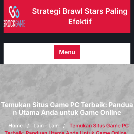
Skip
Strategi Brawl Stars Paling
to
content
Efektif
Menu
Temukan Situs Game PC Terbaik: Pandua
n Utama Anda untuk Game Online
Home
/
Lain - Lain
/
Temukan Situs Game PC
Terbaik: Panduan Utama Anda Untuk Game Online