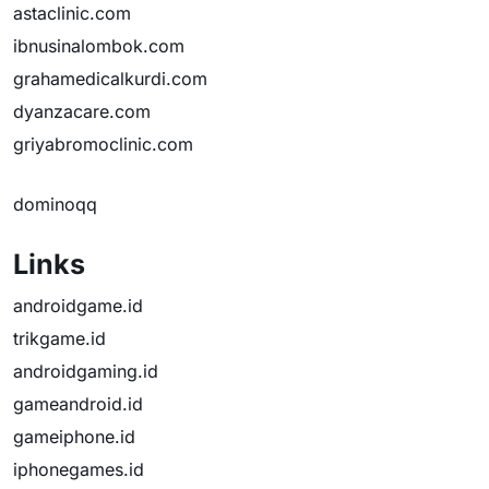
astaclinic.com
ibnusinalombok.com
grahamedicalkurdi.com
dyanzacare.com
griyabromoclinic.com
dominoqq
Links
androidgame.id
trikgame.id
androidgaming.id
gameandroid.id
gameiphone.id
iphonegames.id