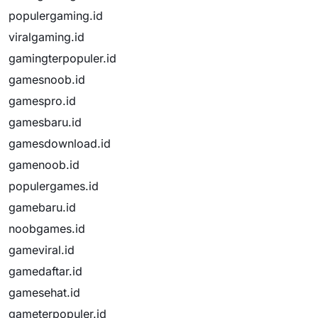
populergaming.id
viralgaming.id
gamingterpopuler.id
gamesnoob.id
gamespro.id
gamesbaru.id
gamesdownload.id
gamenoob.id
populergames.id
gamebaru.id
noobgames.id
gameviral.id
gamedaftar.id
gamesehat.id
gameterpopuler.id