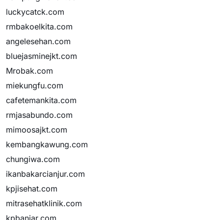
luckycatck.com
rmbakoelkita.com
angelesehan.com
bluejasminejkt.com
Mrobak.com
miekungfu.com
cafetemankita.com
rmjasabundo.com
mimoosajkt.com
kembangkawung.com
chungiwa.com
ikanbakarcianjur.com
kpjisehat.com
mitrasehatklinik.com
kpbanjar.com