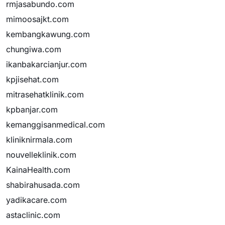
rmjasabundo.com
mimoosajkt.com
kembangkawung.com
chungiwa.com
ikanbakarcianjur.com
kpjisehat.com
mitrasehatklinik.com
kpbanjar.com
kemanggisanmedical.com
kliniknirmala.com
nouvelleklinik.com
KainaHealth.com
shabirahusada.com
yadikacare.com
astaclinic.com