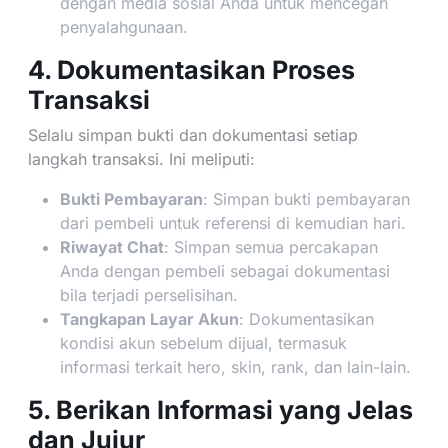
dengan media sosial Anda untuk mencegah
penyalahgunaan.
4. Dokumentasikan Proses
Transaksi
Selalu simpan bukti dan dokumentasi setiap
langkah transaksi. Ini meliputi:
Bukti Pembayaran
: Simpan bukti pembayaran
dari pembeli untuk referensi di kemudian hari.
Riwayat Chat
: Simpan semua percakapan
Anda dengan pembeli sebagai dokumentasi
bila terjadi perselisihan.
Tangkapan Layar Akun
: Dokumentasikan
kondisi akun sebelum dijual, termasuk
informasi terkait hero, skin, rank, dan lain-lain.
5. Berikan Informasi yang Jelas
dan Jujur