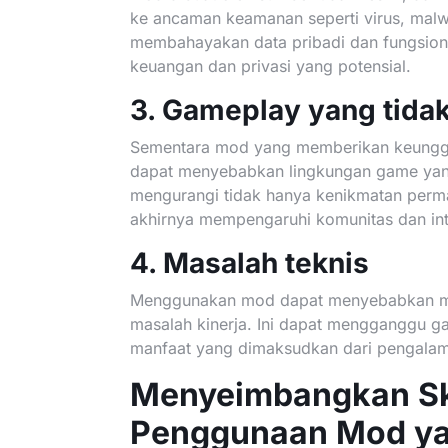
ke ancaman keamanan seperti virus, malwa
membahayakan data pribadi dan fungsiona
keuangan dan privasi yang potensial.
3. Gameplay yang tida
Sementara mod yang memberikan keunggu
dapat menyebabkan lingkungan game yang 
mengurangi tidak hanya kenikmatan perma
akhirnya mempengaruhi komunitas dan int
4. Masalah teknis
Menggunakan mod dapat menyebabkan mas
masalah kinerja. Ini dapat mengganggu 
manfaat yang dimaksudkan dari pengalam
Menyeimbangkan Ska
Penggunaan Mod ya