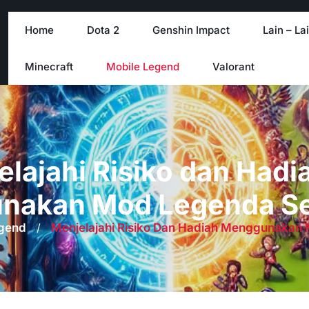
Home
Dota 2
Genshin Impact
Lain – La
Minecraft
Mobile Legend
Valorant
elajahi Risiko dan Hadi
nakan Mod Legenda Se
egend
/
Menjelajahi Risiko Dan Hadiah Menggunakan 