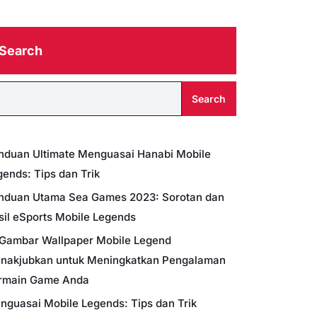
Search
Search
nduan Ultimate Menguasai Hanabi Mobile
gends: Tips dan Trik
nduan Utama Sea Games 2023: Sorotan dan
sil eSports Mobile Legends
 Gambar Wallpaper Mobile Legend
nakjubkan untuk Meningkatkan Pengalaman
rmain Game Anda
nguasai Mobile Legends: Tips dan Trik