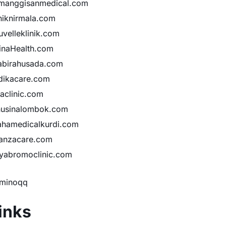
manggisanmedical.com
iniknirmala.com
uvelleklinik.com
inaHealth.com
abirahusada.com
dikacare.com
taclinic.com
nusinalombok.com
ahamedicalkurdi.com
anzacare.com
iyabromoclinic.com
minoqq
inks