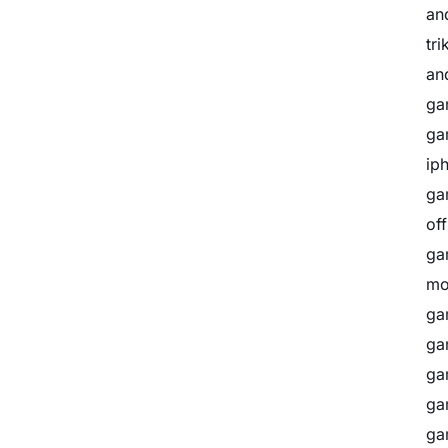
an
tr
an
ga
ga
ip
ga
of
ga
mo
ga
ga
ga
ga
ga