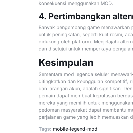
konsekuensi menggunakan MOD.
4. Pertimbangkan altern
Banyak pengembang game menawarkan pe
untuk peningkatan, seperti kulit resmi, a
didukung oleh platform. Menjelajahi alter
dan disetujui untuk memperkaya pengal
Kesimpulan
Sementara mod legenda seluler menawark
ditingkatkan dan keunggulan kompetitif, 
dan larangan akun, adalah signifikan. De
pemain dapat membuat keputusan berdasa
mereka yang memilih untuk menggunakan
pedoman masyarakat dapat membantu meng
perjalanan game yang lebih memuaskan 
Tags:
mobile-legend-mod