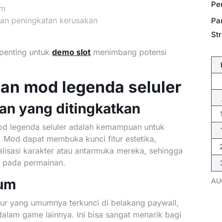
Pe
um
dan peningkatan kerusakan
Pa
St
 penting untuk
demo slot
menimbang potensi
n mod legenda seluler
an yang ditingkatkan
od legenda seluler adalah kemampuan untuk
Mod dapat membuka kunci fitur estetika,
sasi karakter atau antarmuka mereka, sehingga
 pada permainan.
ium
AU
tur yang umumnya terkunci di belakang paywall,
m dalam game lainnya. Ini bisa sangat menarik bagi