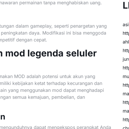
enawaran permainan tanpa menghabiskan uang.
L
as
tungan dalam gameplay, seperti penargetan yang
u peningkatan daya. Modifikasi ini bisa menggoda
htt
mpetitif dengan cepat.
ah
 mod legenda seluler
htt
ju
htt
gunakan MOD adalah potensi untuk akun yang
mu
iliki kebijakan ketat terhadap kecurangan dan
htt
emain yang menggunakan mod dapat menghadapi
ma
langan semua kemajuan, pembelian, dan
htt
ma
an
htt
an mengunduhnya dapat mengekspos perangkat Anda
ch