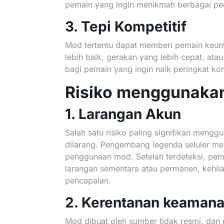
pemain yang ingin menikmati berbagai p
3. Tepi Kompetitif
Mod tertentu dapat memberi pemain keun
lebih baik, gerakan yang lebih cepat, ata
bagi pemain yang ingin naik peringkat ko
Risiko menggunakan
1. Larangan Akun
Salah satu risiko paling signifikan meng
dilarang. Pengembang legenda seluler mem
penggunaan mod. Setelah terdeteksi, p
larangan sementara atau permanen, kehi
pencapaian.
2. Kerentanan keaman
Mod dibuat oleh sumber tidak resmi, d