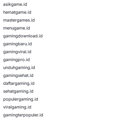
asikgame.id
hematgame.id
mastergames.id
menugame.id
gamingdownload.id
gamingbaru.id
gamingviral.id
gamingpro.id
unduhgaming.id
gamingsehat.id
daftargaming.id
sehatgaming.id
populergaming.id
viralgaming.id
gamingterpopuler.id