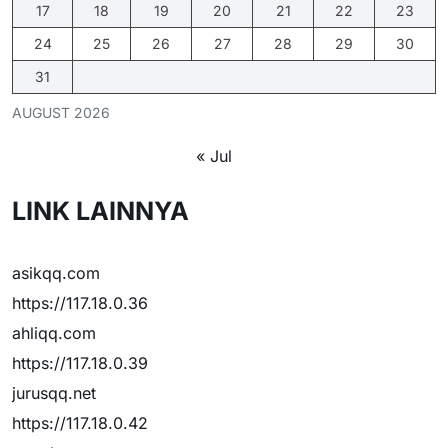
17
18
19
20
21
22
23
24
25
26
27
28
29
30
31
AUGUST 2026
« Jul
LINK LAINNYA
asikqq.com
https://117.18.0.36
ahliqq.com
https://117.18.0.39
jurusqq.net
https://117.18.0.42