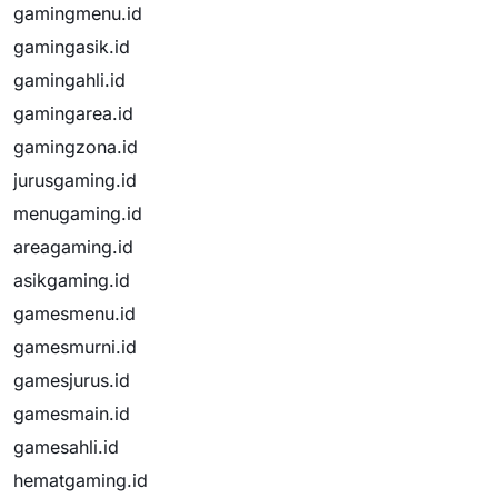
gamingmenu.id
gamingasik.id
gamingahli.id
gamingarea.id
gamingzona.id
jurusgaming.id
menugaming.id
areagaming.id
asikgaming.id
gamesmenu.id
gamesmurni.id
gamesjurus.id
gamesmain.id
gamesahli.id
hematgaming.id