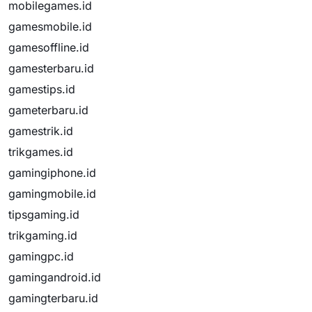
mobilegames.id
gamesmobile.id
gamesoffline.id
gamesterbaru.id
gamestips.id
gameterbaru.id
gamestrik.id
trikgames.id
gamingiphone.id
gamingmobile.id
tipsgaming.id
trikgaming.id
gamingpc.id
gamingandroid.id
gamingterbaru.id