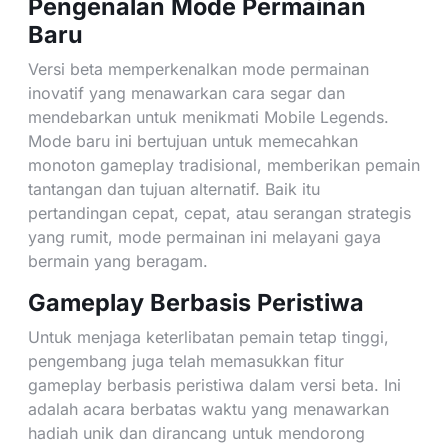
Pengenalan Mode Permainan
Baru
Versi beta memperkenalkan mode permainan
inovatif yang menawarkan cara segar dan
mendebarkan untuk menikmati Mobile Legends.
Mode baru ini bertujuan untuk memecahkan
monoton gameplay tradisional, memberikan pemain
tantangan dan tujuan alternatif. Baik itu
pertandingan cepat, cepat, atau serangan strategis
yang rumit, mode permainan ini melayani gaya
bermain yang beragam.
Gameplay Berbasis Peristiwa
Untuk menjaga keterlibatan pemain tetap tinggi,
pengembang juga telah memasukkan fitur
gameplay berbasis peristiwa dalam versi beta. Ini
adalah acara berbatas waktu yang menawarkan
hadiah unik dan dirancang untuk mendorong