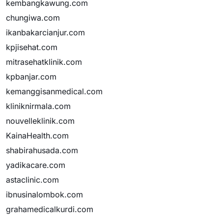
kembangkawung.com
chungiwa.com
ikanbakarcianjur.com
kpjisehat.com
mitrasehatklinik.com
kpbanjar.com
kemanggisanmedical.com
kliniknirmala.com
nouvelleklinik.com
KainaHealth.com
shabirahusada.com
yadikacare.com
astaclinic.com
ibnusinalombok.com
grahamedicalkurdi.com