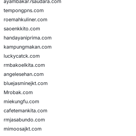
ayambakar7saudara.com
tempongpns.com
roemahkuliner.com
saoenkkito.com
handayaniprima.com
kampungmakan.com
luckycatck.com
rmbakoelkita.com
angelesehan.com
bluejasminejkt.com
Mrobak.com
miekungfu.com
cafetemankita.com
rmjasabundo.com
mimoosajkt.com