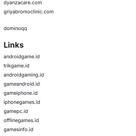
dyanzacare.com
griyabromoclinic.com
dominoqq
Links
androidgame.id
trikgame.id
androidgaming.id
gameandroid.id
gameiphone.id
iphonegames.id
gamepc.id
offlinegames.id
gamesinfo.id