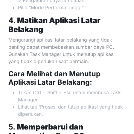
> Pengaturan daya tambahan.
Pilih “Mode Performa Tinggi”.
4.
Matikan Aplikasi Latar
Belakang
Mengurangi aplikasi latar belakang yang tidak
penting dapat membebaskan sumber daya PC.
Gunakan Task Manager untuk menutup aplikasi
yang tidak diperlukan saat bermain.
Cara Melihat dan Menutup
Aplikasi Latar Belakang:
Tekan Ctrl + Shift + Esc untuk membuka Task
Manager.
Lihat tab ‘Proses’ dan tutup aplikasi yang tidak
diperlukan.
5.
Memperbarui dan