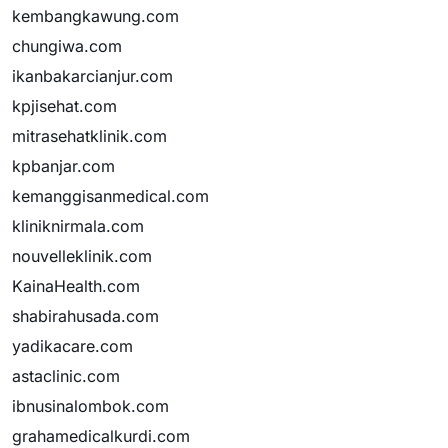
kembangkawung.com
chungiwa.com
ikanbakarcianjur.com
kpjisehat.com
mitrasehatklinik.com
kpbanjar.com
kemanggisanmedical.com
kliniknirmala.com
nouvelleklinik.com
KainaHealth.com
shabirahusada.com
yadikacare.com
astaclinic.com
ibnusinalombok.com
grahamedicalkurdi.com