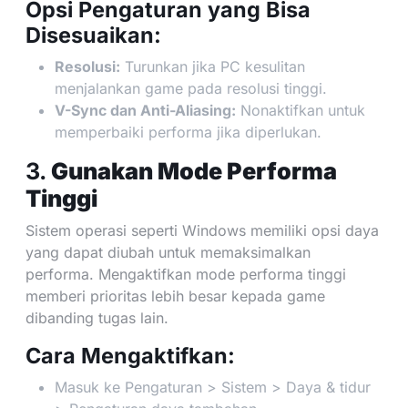
Opsi Pengaturan yang Bisa
Disesuaikan:
Resolusi:
Turunkan jika PC kesulitan
menjalankan game pada resolusi tinggi.
V-Sync dan Anti-Aliasing:
Nonaktifkan untuk
memperbaiki performa jika diperlukan.
3.
Gunakan Mode Performa
Tinggi
Sistem operasi seperti Windows memiliki opsi daya
yang dapat diubah untuk memaksimalkan
performa. Mengaktifkan mode performa tinggi
memberi prioritas lebih besar kepada game
dibanding tugas lain.
Cara Mengaktifkan:
Masuk ke Pengaturan > Sistem > Daya & tidur