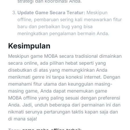
strategi dan koordinasi Anda.
Update Game Secara Teratur:
Meskipun
offline, pembaruan sering kali menawarkan fitur
baru dan perbaikan bug yang bisa
meningkatkan pengalaman bermain Anda.
Kesimpulan
Meskipun game MOBA secara tradisional dimainkan
secara online, ada pilihan hebat seperti yang
disebutkan di atas yang memungkinkan Anda
menikmati genre ini tanpa koneksi internet. Dengan
memahami fitur utama dan keunggulan masing-
masing game, Anda dapat menemukan game
MOBA offline yang paling sesuai dengan preferensi
Anda. Jadi, unduh beberapa dari permainan ini dan
nikmati serunya pertarungan taktis kapan saja dan
di mana saja!