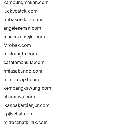
kampungmakan.com
luckycatck.com
rmbakoelkita.com
angelesehan.com
bluejasminejkt.com
Mrobak.com
miekungfu.com
cafetemankita.com
rmjasabundo.com
mimoosajkt.com
kembangkawung.com
chungiwa.com
ikanbakarcianjur.com
kpjisehat.com
mitrasehatklinik.com