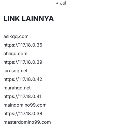
« Jul
LINK LAINNYA
asikqq.com
https://117.18.0.36
ahliqq.com
https://117.18.0.39
jurusqq.net
https://117.18.0.42
murahqq.net
https://117.18.0.41
maindomino99.com
https://117.18.0.38
masterdomino99.com