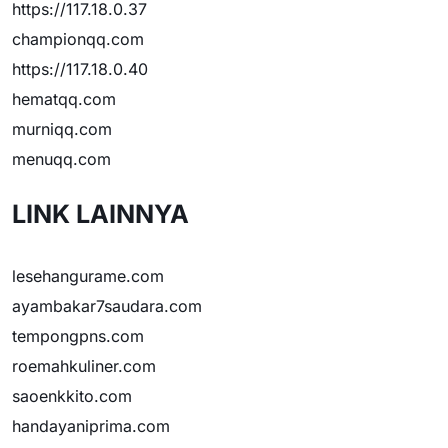
https://117.18.0.37
championqq.com
https://117.18.0.40
hematqq.com
murniqq.com
menuqq.com
LINK LAINNYA
lesehangurame.com
ayambakar7saudara.com
tempongpns.com
roemahkuliner.com
saoenkkito.com
handayaniprima.com