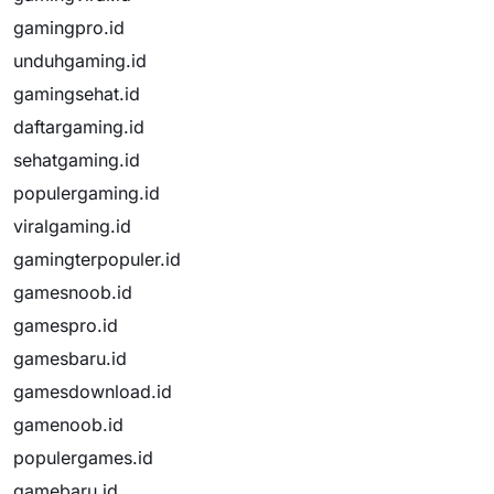
gamingpro.id
unduhgaming.id
gamingsehat.id
daftargaming.id
sehatgaming.id
populergaming.id
viralgaming.id
gamingterpopuler.id
gamesnoob.id
gamespro.id
gamesbaru.id
gamesdownload.id
gamenoob.id
populergames.id
gamebaru.id