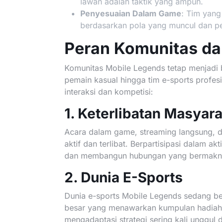
lawan adalah taktik yang ampuh.
Penyesuaian Dalam Game
: Tim yang
berdasarkan pola yang muncul dan pe
Peran Komunitas d
Komunitas Mobile Legends tetap menjadi 
pemain kasual hingga tim e-sports profes
interaksi dan kompetisi:
1. Keterlibatan Masyar
Acara dalam game, streaming langsung, d
aktif dan terlibat. Berpartisipasi dalam a
dan membangun hubungan yang bermakna
2. Dunia E-Sports
Dunia e-sports Mobile Legends sedang b
besar yang menawarkan kumpulan hadiah b
mengadaptasi strategi sering kali unggul 