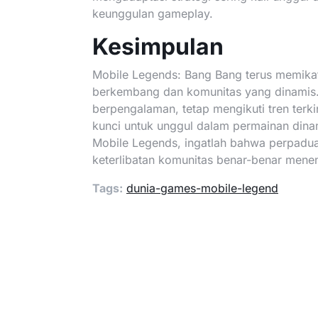
keunggulan gameplay.
Kesimpulan
Mobile Legends: Bang Bang terus memika
berkembang dan komunitas yang dinamis.
berpengalaman, tetap mengikuti tren ter
kunci untuk unggul dalam permainan dinam
Mobile Legends, ingatlah bahwa perpaduan 
keterlibatan komunitas benar-benar mene
Tags:
dunia-games-mobile-legend