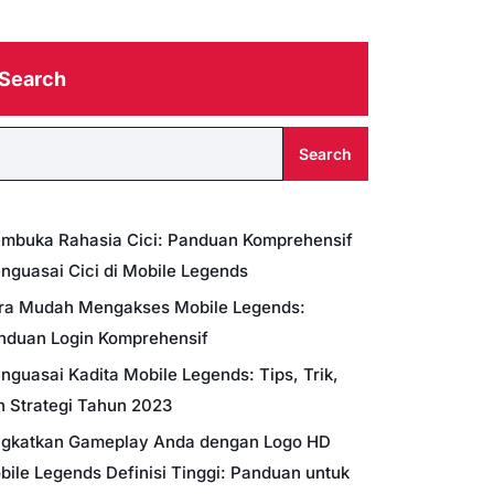
Search
Search
mbuka Rahasia Cici: Panduan Komprehensif
nguasai Cici di Mobile Legends
ra Mudah Mengakses Mobile Legends:
nduan Login Komprehensif
nguasai Kadita Mobile Legends: Tips, Trik,
n Strategi Tahun 2023
ngkatkan Gameplay Anda dengan Logo HD
bile Legends Definisi Tinggi: Panduan untuk