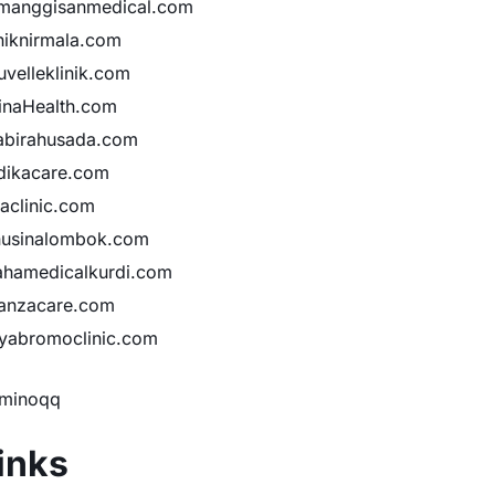
manggisanmedical.com
iniknirmala.com
uvelleklinik.com
inaHealth.com
abirahusada.com
dikacare.com
taclinic.com
nusinalombok.com
ahamedicalkurdi.com
anzacare.com
iyabromoclinic.com
minoqq
inks