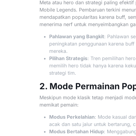
Meta atau hero dan strategi paling efekti
Mobile Legends. Pembaruan terkini menu
mendapatkan popularitas karena buff, sem
menerima nerf untuk menyeimbangkan ga
Pahlawan yang Bangkit
: Pahlawan se
peningkatan penggunaan karena buff
mereka.
Pilihan Strategis
: Tren pemilihan her
memilih hero tidak hanya karena keku
strategi tim.
2. Mode Permainan Pop
Meskipun mode klasik tetap menjadi mod
memikat pemain:
Modus Perkelahian
: Mode kasual da
acak dan satu jalur untuk bertarung,
Modus Bertahan Hidup
: Menggabung