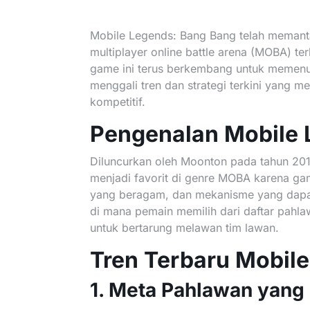
Mobile Legends: Bang Bang telah memant
multiplayer online battle arena (MOBA) te
game ini terus berkembang untuk memenuhi
menggali tren dan strategi terkini yang
kompetitif.
Pengenalan Mobile 
Diluncurkan oleh Moonton pada tahun 20
menjadi favorit di genre MOBA karena ga
yang beragam, dan mekanisme yang dapa
di mana pemain memilih dari daftar pahl
untuk bertarung melawan tim lawan.
Tren Terbaru Mobil
1. Meta Pahlawan yan