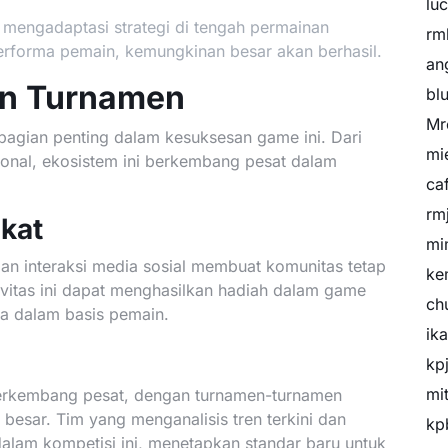
lu
 mengadaptasi strategi di tengah permainan
rm
rforma pemain, kemungkinan besar akan berhasil.
an
an Turnamen
bl
Mr
bagian penting dalam kesuksesan game ini. Dari
mi
ional, ekosistem ini berkembang pesat dalam
ca
rm
akat
mi
an interaksi media sosial membuat komunitas tetap
ke
ktivitas ini dapat menghasilkan hadiah dalam game
ch
 dalam basis pemain.
ik
kp
mi
erkembang pesat, dengan turnamen-turnamen
esar. Tim yang menganalisis tren terkini dan
kp
dalam kompetisi ini, menetapkan standar baru untuk