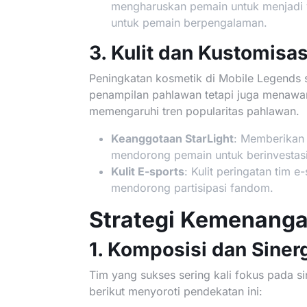
mengharuskan pemain untuk menjadi y
untuk pemain berpengalaman.
3. Kulit dan Kustomisas
Peningkatan kosmetik di Mobile Legends 
penampilan pahlawan tetapi juga menawa
memengaruhi tren popularitas pahlawan.
Keanggotaan StarLight
: Memberikan a
mendorong pemain untuk berinvestasi
Kulit E-sports
: Kulit peringatan tim e
mendorong partisipasi fandom.
Strategi Kemenanga
1. Komposisi dan Siner
Tim yang sukses sering kali fokus pada si
berikut menyoroti pendekatan ini: