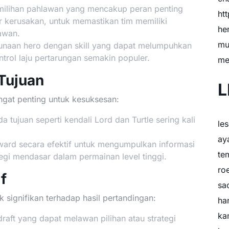
emilihan pahlawan yang mencakup peran penting
htt
r kerusakan, untuk memastikan tim memiliki
he
awan.
mu
unaan hero dengan skill yang dapat melumpuhkan
rol laju pertarungan semakin populer.
me
Tujuan
L
ngat penting untuk kesuksesan:
a tujuan seperti kendali Lord dan Turtle sering kali
le
ay
ard secara efektif untuk mengumpulkan informasi
te
egi mendasar dalam permainan level tinggi.
ro
f
sa
ignifikan terhadap hasil pertandingan:
ha
ka
draft yang dapat melawan pilihan atau strategi