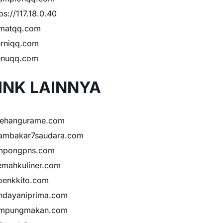
ps://117.18.0.40
matqq.com
rniqq.com
nuqq.com
INK LAINNYA
sehangurame.com
ambakar7saudara.com
mpongpns.com
emahkuliner.com
oenkkito.com
ndayaniprima.com
mpungmakan.com