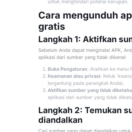
untuk menghindari potensi kerugian.
Cara mengunduh apk
gratis
Langkah 1: Aktifkan su
Sebelum Anda dapat menginstal APK, And
aplikasi dari sumber yang tidak dikenal:
Buka Pengaturan
: Arahkan ke menu 
Keamanan atau privasi
: Ketuk ‘keama
tergantung pada perangkat Anda).
Aktifkan sumber yang tidak diketahu
aplikasi dari sumber yang tidak dikena
Langkah 2: Temukan s
diandalkan
Cari sumber yang dapat diandalkan untu