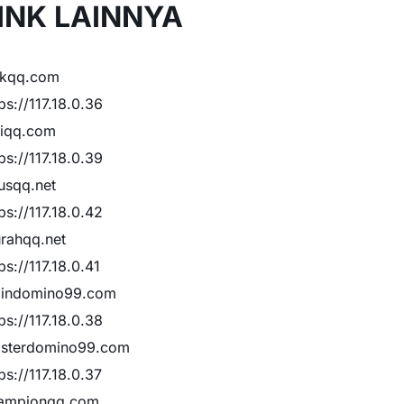
INK LAINNYA
ikqq.com
ps://117.18.0.36
liqq.com
ps://117.18.0.39
rusqq.net
ps://117.18.0.42
rahqq.net
ps://117.18.0.41
indomino99.com
ps://117.18.0.38
sterdomino99.com
ps://117.18.0.37
ampionqq.com