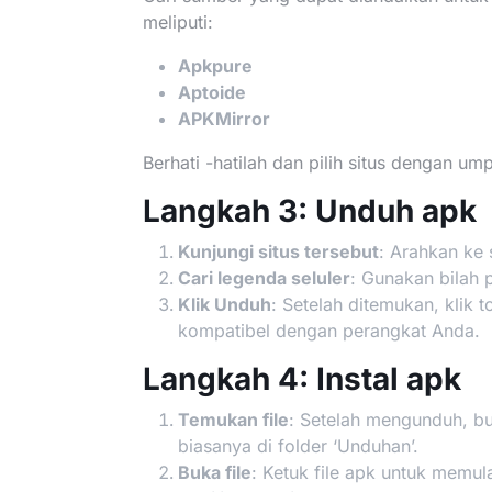
meliputi:
Apkpure
Aptoide
APKMirror
Berhati -hatilah dan pilih situs dengan ump
Langkah 3: Unduh apk
Kunjungi situs tersebut
: Arahkan ke 
Cari legenda seluler
: Gunakan bilah 
Klik Unduh
: Setelah ditemukan, klik 
kompatibel dengan perangkat Anda.
Langkah 4: Instal apk
Temukan file
: Setelah mengunduh, bu
biasanya di folder ‘Unduhan’.
Buka file
: Ketuk file apk untuk memulai