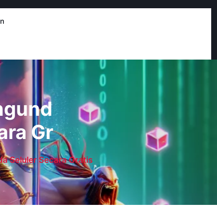
in
ngund
ara Gr
 Seluler Secara Gratis