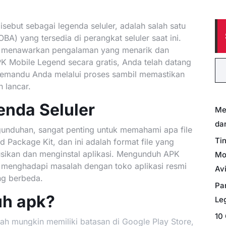
sebut sebagai legenda seluler, adalah salah satu
A) yang tersedia di perangkat seluler saat ini.
 ia menawarkan pengalaman yang menarik dan
K Mobile Legend secara gratis, Anda telah datang
memandu Anda melalui proses sambil memastikan
 lancar.
nda Seluler
Me
da
nduhan, sangat penting untuk memahami apa file
Ti
d Package Kit, dan ini adalah format file yang
usikan dan menginstal aplikasi. Mengunduh APK
Mo
a menghadapi masalah dengan toko aplikasi resmi
Av
ng berbeda.
Pa
h apk?
Le
10
ah mungkin memiliki batasan di Google Play Store,