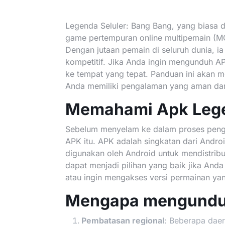
Legenda Seluler: Bang Bang, yang biasa di
game pertempuran online multipemain (MOB
Dengan jutaan pemain di seluruh dunia,
kompetitif. Jika Anda ingin mengunduh AP
ke tempat yang tepat. Panduan ini akan 
Anda memiliki pengalaman yang aman dan
Memahami Apk Lege
Sebelum menyelam ke dalam proses pengu
APK itu. APK adalah singkatan dari Androi
digunakan oleh Android untuk mendistrib
dapat menjadi pilihan yang baik jika And
atau ingin mengakses versi permainan ya
Mengapa mengundu
Pembatasan regional
: Beberapa daer