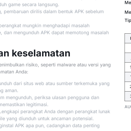
Me
duh game secara langsung.
, pembaruan dirilis dalam bentuk APK sebelum
Me
Tip
 perangkat mungkin menghadapi masalah
tore, dan mengunduh APK dapat memotong masalah
an keselamatan
nimbulkan risiko, seperti malware atau versi yang
amatan Anda:
unduh dari situs web atau sumber terkemuka yang
ng aman.
um mengunduh, periksa ulasan pengguna dan
emastikan legitimasi.
AU
 Lengkapi perangkat Anda dengan perangkat lunak
file yang diunduh untuk ancaman potensial.
instal APK apa pun, cadangkan data penting