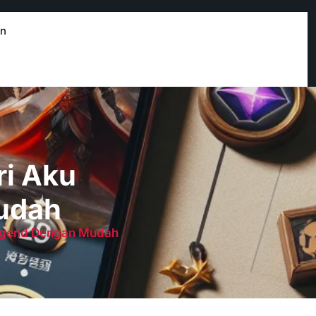
in
ri Aku
udah
Legend Dengan Mudah