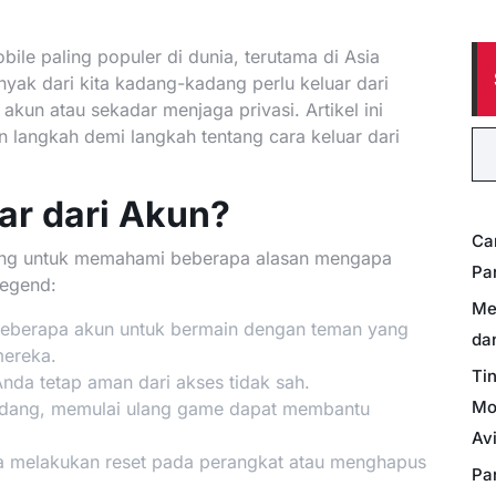
ile paling populer di dunia, terutama di Asia
nyak dari kita kadang-kadang perlu keluar dari
akun atau sekadar menjaga privasi. Artikel ini
langkah demi langkah tentang cara keluar dari
ar dari Akun?
Ca
ting untuk memahami beberapa alasan mengapa
Pa
Legend:
Me
beberapa akun untuk bermain dengan teman yang
da
mereka.
Ti
nda tetap aman dari akses tidak sah.
Mo
dang, memulai ulang game dapat membantu
Av
da melakukan reset pada perangkat atau menghapus
Pa