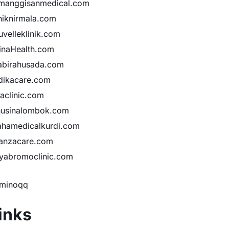
manggisanmedical.com
iniknirmala.com
uvelleklinik.com
inaHealth.com
abirahusada.com
dikacare.com
taclinic.com
nusinalombok.com
ahamedicalkurdi.com
anzacare.com
iyabromoclinic.com
minoqq
inks