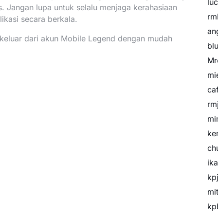
lu
s. Jangan lupa untuk selalu menjaga kerahasiaan
rm
ikasi secara berkala.
an
keluar dari akun Mobile Legend dengan mudah
bl
Mr
mi
ca
rm
mi
ke
ch
ik
kp
mi
kp