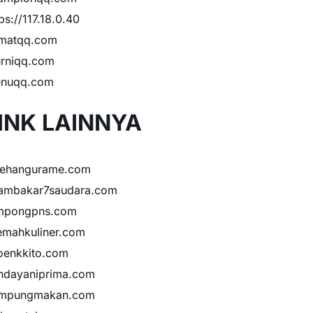
ps://117.18.0.40
matqq.com
rniqq.com
nuqq.com
INK LAINNYA
sehangurame.com
ambakar7saudara.com
mpongpns.com
emahkuliner.com
oenkkito.com
ndayaniprima.com
mpungmakan.com