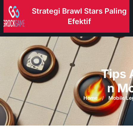
Skip
Strategi Brawl Stars Paling
to
content
Efektif
Tips 
n M
Home
/
Mobile L