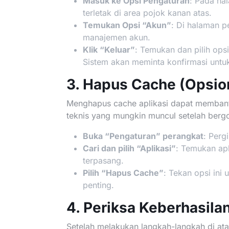
Masuk ke Opsi Pengaturan
: Pada ha
terletak di area pojok kanan atas.
Temukan Opsi “Akun”
: Di halaman p
manajemen akun.
Klik “Keluar”
: Temukan dan pilih opsi
Sistem akan meminta konfirmasi unt
3. Hapus Cache (Opsio
Menghapus cache aplikasi dapat memban
teknis yang mungkin muncul setelah bergo
Buka “Pengaturan” perangkat
: Perg
Cari dan pilih “Aplikasi”
: Temukan apl
terpasang.
Pilih “Hapus Cache”
: Tekan opsi in
penting.
4. Periksa Keberhasila
Setelah melakukan langkah-langkah di ata