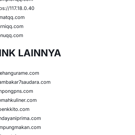
ps://117.18.0.40
matqq.com
rniqq.com
nuqq.com
INK LAINNYA
sehangurame.com
ambakar7saudara.com
mpongpns.com
emahkuliner.com
oenkkito.com
ndayaniprima.com
mpungmakan.com