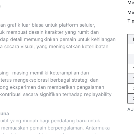
Me
a
Me
Tip
grafik luar biasa untuk platform seluler,
uk membuat desain karakter yang rumit dan
hadap detail memungkinkan pemain untuk kehilangan
a secara visual, yang meningkatkan keterlibatan
sing -masing memiliki keterampilan dan
erus mengeksplorasi berbagai strategi dan
orong eksperimen dan memberikan pengalaman
ontribusi secara signifikan terhadap replayability
AU
guna
tuitif yang mudah bagi pendatang baru untuk
 memuaskan pemain berpengalaman. Antarmuka