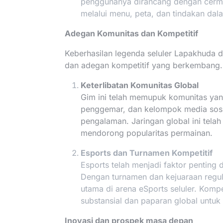
penggunanya dirancang dengan cerm
melalui menu, peta, dan tindakan da
Adegan Komunitas dan Kompetitif
Keberhasilan legenda seluler Lapakhuda 
dan adegan kompetitif yang berkembang.
Keterlibatan Komunitas Global
Gim ini telah memupuk komunitas yan
penggemar, dan kelompok media sosial
pengalaman. Jaringan global ini tela
mendorong popularitas permainan.
Esports dan Turnamen Kompetitif
Esports telah menjadi faktor penting
Dengan turnamen dan kejuaraan regul
utama di arena eSports seluler. Komp
substansial dan paparan global untuk
Inovasi dan prospek masa depan