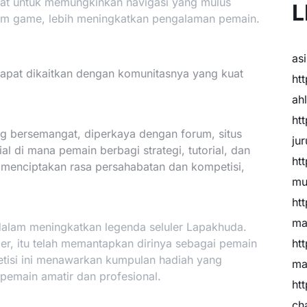
at untuk memungkinkan navigasi yang mulus
L
lam game, lebih meningkatkan pengalaman pemain.
as
dapat dikaitkan dengan komunitasnya yang kuat
htt
ah
htt
g bersemangat, diperkaya dengan forum, situs
ju
 di mana pemain berbagi strategi, tutorial, dan
htt
h menciptakan rasa persahabatan dan kompetisi,
mu
htt
ma
 dalam meningkatkan legenda seluler Lapakhuda.
er, itu telah memantapkan dirinya sebagai pemain
htt
etisi ini menawarkan kumpulan hadiah yang
ma
 pemain amatir dan profesional.
htt
ch