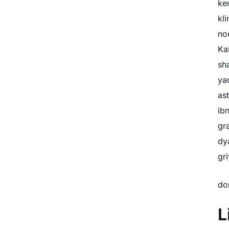
ke
kl
no
Ka
sh
ya
as
ib
gr
dy
gr
do
L