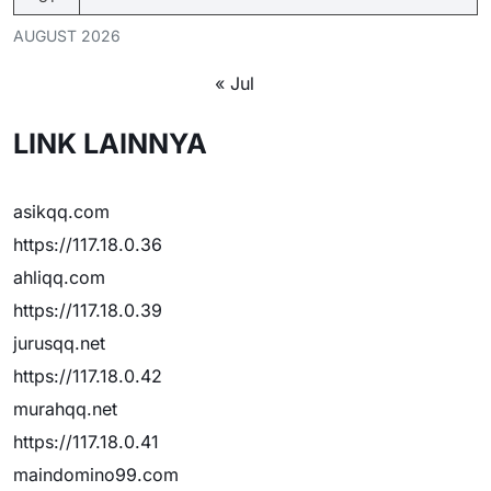
AUGUST 2026
« Jul
LINK LAINNYA
asikqq.com
https://117.18.0.36
ahliqq.com
https://117.18.0.39
jurusqq.net
https://117.18.0.42
murahqq.net
https://117.18.0.41
maindomino99.com