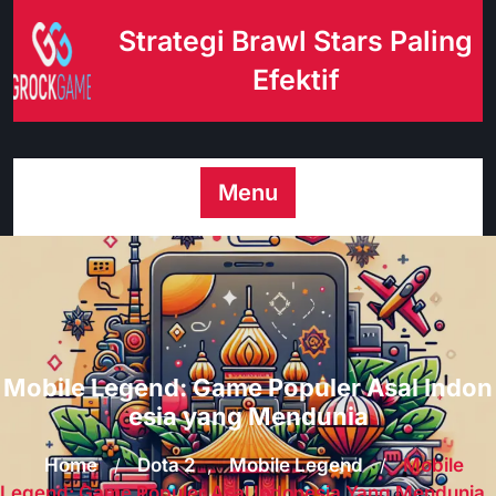
Skip
Strategi Brawl Stars Paling
to
content
Efektif
Menu
Mobile Legend: Game Populer Asal Indon
esia yang Mendunia
Home
/
Dota 2
,
Mobile Legend
/
Mobile
Legend: Game Populer Asal Indonesia Yang Mendunia