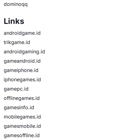
dominoqq
Links
androidgame.id
trikgame.id
androidgaming.id
gameandroid.id
gameiphone.id
iphonegames.id
gamepc.id
offlinegames.id
gamesinfo.id
mobilegames.id
gamesmobile.id
gamesoffline.id