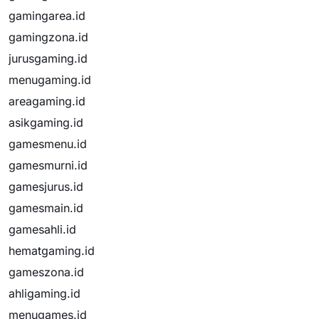
gamingarea.id
gamingzona.id
jurusgaming.id
menugaming.id
areagaming.id
asikgaming.id
gamesmenu.id
gamesmurni.id
gamesjurus.id
gamesmain.id
gamesahli.id
hematgaming.id
gameszona.id
ahligaming.id
menugames.id