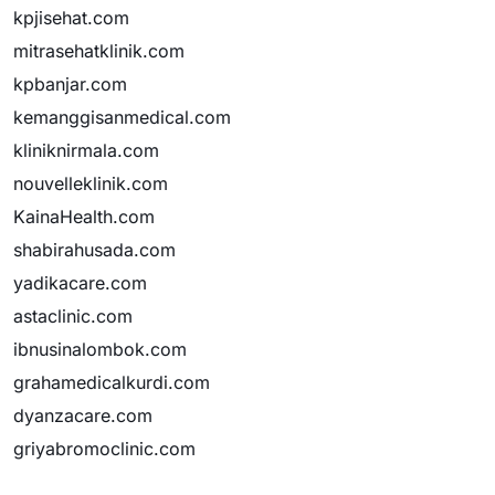
kpjisehat.com
mitrasehatklinik.com
kpbanjar.com
kemanggisanmedical.com
kliniknirmala.com
nouvelleklinik.com
KainaHealth.com
shabirahusada.com
yadikacare.com
astaclinic.com
ibnusinalombok.com
grahamedicalkurdi.com
dyanzacare.com
griyabromoclinic.com