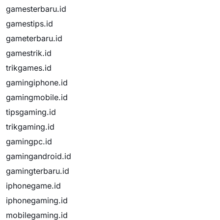
gamesterbaru.id
gamestips.id
gameterbaru.id
gamestrik.id
trikgames.id
gamingiphone.id
gamingmobile.id
tipsgaming.id
trikgaming.id
gamingpc.id
gamingandroid.id
gamingterbaru.id
iphonegame.id
iphonegaming.id
mobilegaming.id