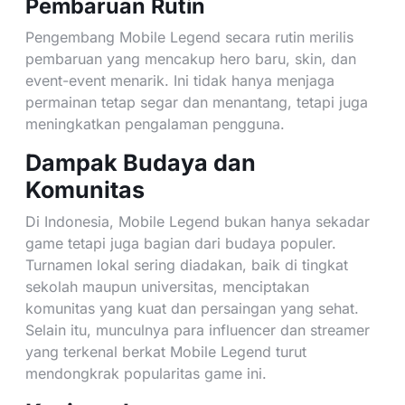
Pembaruan Rutin
Pengembang Mobile Legend secara rutin merilis
pembaruan yang mencakup hero baru, skin, dan
event-event menarik. Ini tidak hanya menjaga
permainan tetap segar dan menantang, tetapi juga
meningkatkan pengalaman pengguna.
Dampak Budaya dan
Komunitas
Di Indonesia, Mobile Legend bukan hanya sekadar
game tetapi juga bagian dari budaya populer.
Turnamen lokal sering diadakan, baik di tingkat
sekolah maupun universitas, menciptakan
komunitas yang kuat dan persaingan yang sehat.
Selain itu, munculnya para influencer dan streamer
yang terkenal berkat Mobile Legend turut
mendongkrak popularitas game ini.