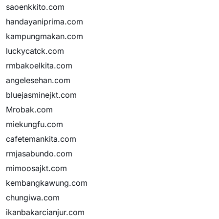
saoenkkito.com
handayaniprima.com
kampungmakan.com
luckycatck.com
rmbakoelkita.com
angelesehan.com
bluejasminejkt.com
Mrobak.com
miekungfu.com
cafetemankita.com
rmjasabundo.com
mimoosajkt.com
kembangkawung.com
chungiwa.com
ikanbakarcianjur.com