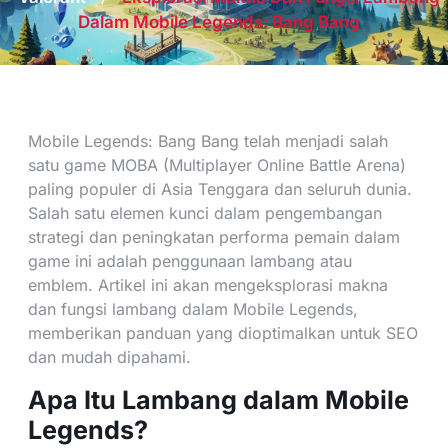
Dalam Mobile Legends: Bang Bang
Mobile Legends: Bang Bang telah menjadi salah
satu game MOBA (Multiplayer Online Battle Arena)
paling populer di Asia Tenggara dan seluruh dunia.
Salah satu elemen kunci dalam pengembangan
strategi dan peningkatan performa pemain dalam
game ini adalah penggunaan lambang atau
emblem. Artikel ini akan mengeksplorasi makna
dan fungsi lambang dalam Mobile Legends,
memberikan panduan yang dioptimalkan untuk SEO
dan mudah dipahami.
Apa Itu Lambang dalam Mobile
Legends?