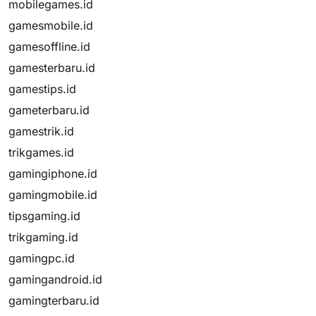
mobilegames.id
gamesmobile.id
gamesoffline.id
gamesterbaru.id
gamestips.id
gameterbaru.id
gamestrik.id
trikgames.id
gamingiphone.id
gamingmobile.id
tipsgaming.id
trikgaming.id
gamingpc.id
gamingandroid.id
gamingterbaru.id