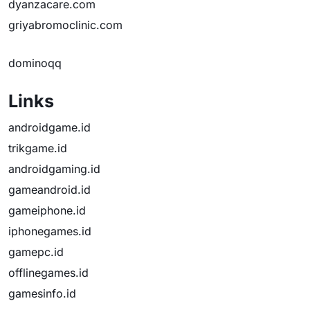
dyanzacare.com
griyabromoclinic.com
dominoqq
Links
androidgame.id
trikgame.id
androidgaming.id
gameandroid.id
gameiphone.id
iphonegames.id
gamepc.id
offlinegames.id
gamesinfo.id