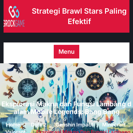
Skip
Strategi Brawl Stars Paling
to
content
Efektif
Menu
Eksplorasi Makna dan Fungsi Lambang d
alam Mobile Legends: Bang Bang
Home
/
Dota 2
,
Genshin Impact
,
Minecraft
,
Valorant
/
Eksplorasi Makna Dan Fungsi Lambang