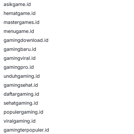
asikgame.id
hematgame.id
mastergames.id
menugame.id
gamingdownload.id
gamingbaru.id
gamingviral.id
gamingpro.id
unduhgaming.id
gamingsehat.id
daftargaming.id
sehatgaming.id
populergaming.id
viralgaming.id
gamingterpopuler.id