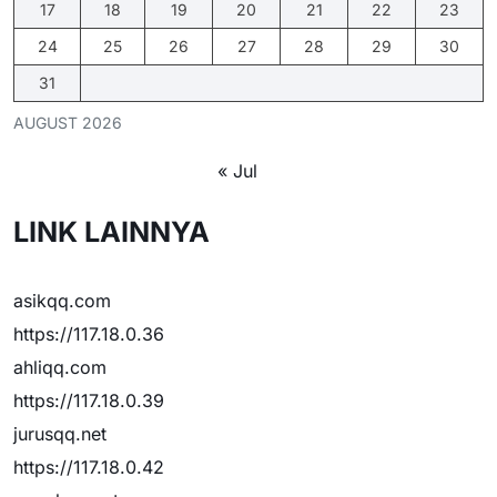
17
18
19
20
21
22
23
24
25
26
27
28
29
30
31
AUGUST 2026
« Jul
LINK LAINNYA
asikqq.com
https://117.18.0.36
ahliqq.com
https://117.18.0.39
jurusqq.net
https://117.18.0.42