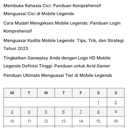
Membuka Rahasia Cici: Panduan Komprehensif
Menguasai Cici di Mobile Legends
Cara Mudah Mengakses Mobile Legends: Panduan Login
Komprehensif
Menguasai Kadita Mobile Legends: Tips, Trik, dan Strategi
Tahun 2023
Tingkatkan Gameplay Anda dengan Logo HD Mobile
Legends Definisi Tinggi: Panduan untuk Avid Gamer
Panduan Ultimate Menguasai Tier di Mobile Legends
M
T
W
T
F
S
S
1
2
3
4
5
6
7
8
9
10
11
12
13
14
15
16