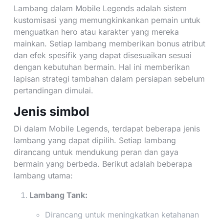
Lambang dalam Mobile Legends adalah sistem
kustomisasi yang memungkinkankan pemain untuk
menguatkan hero atau karakter yang mereka
mainkan. Setiap lambang memberikan bonus atribut
dan efek spesifik yang dapat disesuaikan sesuai
dengan kebutuhan bermain. Hal ini memberikan
lapisan strategi tambahan dalam persiapan sebelum
pertandingan dimulai.
Jenis simbol
Di dalam Mobile Legends, terdapat beberapa jenis
lambang yang dapat dipilih. Setiap lambang
dirancang untuk mendukung peran dan gaya
bermain yang berbeda. Berikut adalah beberapa
lambang utama:
Lambang Tank:
Dirancang untuk meningkatkan ketahanan