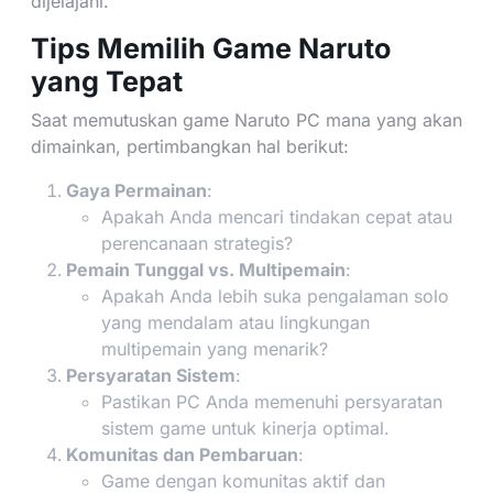
dijelajahi.
Tips Memilih Game Naruto
yang Tepat
Saat memutuskan game Naruto PC mana yang akan
dimainkan, pertimbangkan hal berikut:
Gaya Permainan
:
Apakah Anda mencari tindakan cepat atau
perencanaan strategis?
Pemain Tunggal vs. Multipemain
:
Apakah Anda lebih suka pengalaman solo
yang mendalam atau lingkungan
multipemain yang menarik?
Persyaratan Sistem
:
Pastikan PC Anda memenuhi persyaratan
sistem game untuk kinerja optimal.
Komunitas dan Pembaruan
:
Game dengan komunitas aktif dan