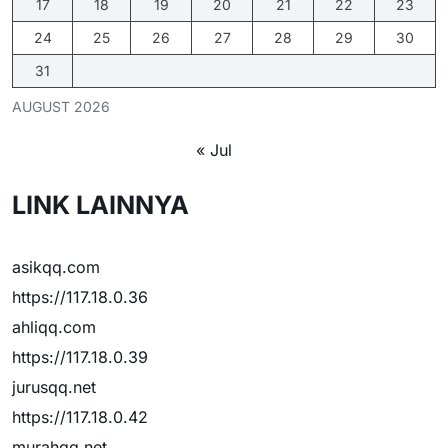
17
18
19
20
21
22
23
24
25
26
27
28
29
30
31
AUGUST 2026
« Jul
LINK LAINNYA
asikqq.com
https://117.18.0.36
ahliqq.com
https://117.18.0.39
jurusqq.net
https://117.18.0.42
murahqq.net