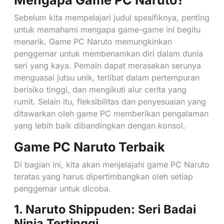
Mengapa Game PC Naruto?
Sebelum kita mempelajari judul spesifiknya, penting
untuk memahami mengapa game-game ini begitu
menarik. Game PC Naruto memungkinkan
penggemar untuk membenamkan diri dalam dunia
seri yang kaya. Pemain dapat merasakan serunya
menguasai jutsu unik, terlibat dalam pertempuran
berisiko tinggi, dan mengikuti alur cerita yang
rumit. Selain itu, fleksibilitas dan penyesuaian yang
ditawarkan oleh game PC memberikan pengalaman
yang lebih baik dibandingkan dengan konsol.
Game PC Naruto Terbaik
Di bagian ini, kita akan menjelajahi game PC Naruto
teratas yang harus dipertimbangkan oleh setiap
penggemar untuk dicoba.
1. Naruto Shippuden: Seri Badai
Ninja Tertinggi