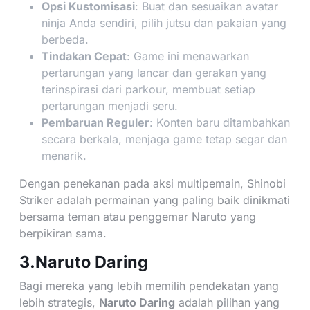
Opsi Kustomisasi
: Buat dan sesuaikan avatar
ninja Anda sendiri, pilih jutsu dan pakaian yang
berbeda.
Tindakan Cepat
: Game ini menawarkan
pertarungan yang lancar dan gerakan yang
terinspirasi dari parkour, membuat setiap
pertarungan menjadi seru.
Pembaruan Reguler
: Konten baru ditambahkan
secara berkala, menjaga game tetap segar dan
menarik.
Dengan penekanan pada aksi multipemain, Shinobi
Striker adalah permainan yang paling baik dinikmati
bersama teman atau penggemar Naruto yang
berpikiran sama.
3.Naruto Daring
Bagi mereka yang lebih memilih pendekatan yang
lebih strategis,
Naruto Daring
adalah pilihan yang