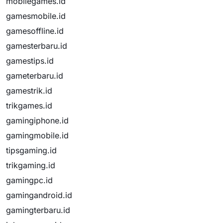
mobilegames.id
gamesmobile.id
gamesoffline.id
gamesterbaru.id
gamestips.id
gameterbaru.id
gamestrik.id
trikgames.id
gamingiphone.id
gamingmobile.id
tipsgaming.id
trikgaming.id
gamingpc.id
gamingandroid.id
gamingterbaru.id