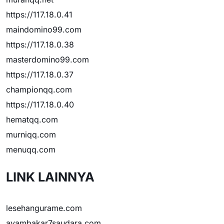
https://117.18.0.41
maindomino99.com
https://117.18.0.38
masterdomino99.com
https://117.18.0.37
championqq.com
https://117.18.0.40
hematqq.com
murniqq.com
menuqq.com
LINK LAINNYA
lesehangurame.com
ayambakar7saudara.com