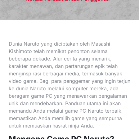
Dunia Naruto yang diciptakan oleh Masashi
Kishimoto telah memikat penonton selama
beberapa dekade. Alur cerita yang menarik,
karakter menawan, dan pertarungan epik telah
menginspirasi berbagai media, termasuk banyak
video game. Bagi para penggemar yang ingin terjun
ke dunia Naruto melalui komputer mereka, ada
beragam game PC yang menawarkan pengalaman
unik dan mendebarkan. Panduan utama ini akan
memandu Anda melalui game PC Naruto terbaik,
memastikan Anda memilih game yang sempurna
untuk memuaskan hasrat ninja Anda.