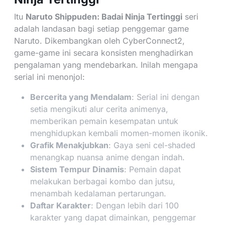
Itu
Naruto Shippuden: Badai Ninja Tertinggi
seri
adalah landasan bagi setiap penggemar game
Naruto. Dikembangkan oleh CyberConnect2,
game-game ini secara konsisten menghadirkan
pengalaman yang mendebarkan. Inilah mengapa
serial ini menonjol:
Bercerita yang Mendalam
: Serial ini dengan
setia mengikuti alur cerita animenya,
memberikan pemain kesempatan untuk
menghidupkan kembali momen-momen ikonik.
Grafik Menakjubkan
: Gaya seni cel-shaded
menangkap nuansa anime dengan indah.
Sistem Tempur Dinamis
: Pemain dapat
melakukan berbagai kombo dan jutsu,
menambah kedalaman pertarungan.
Daftar Karakter
: Dengan lebih dari 100
karakter yang dapat dimainkan, penggemar