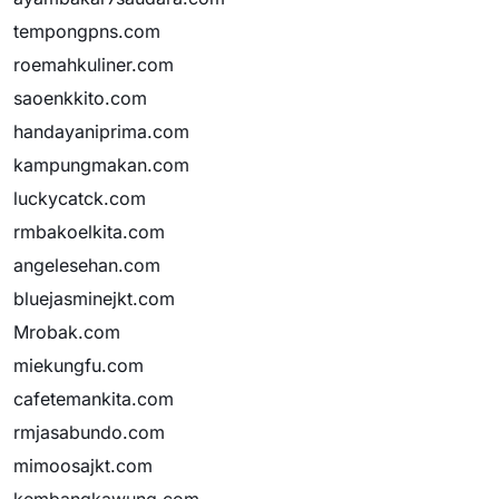
tempongpns.com
roemahkuliner.com
saoenkkito.com
handayaniprima.com
kampungmakan.com
luckycatck.com
rmbakoelkita.com
angelesehan.com
bluejasminejkt.com
Mrobak.com
miekungfu.com
cafetemankita.com
rmjasabundo.com
mimoosajkt.com