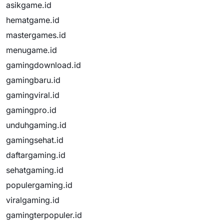
asikgame.id
hematgame.id
mastergames.id
menugame.id
gamingdownload.id
gamingbaru.id
gamingviral.id
gamingpro.id
unduhgaming.id
gamingsehat.id
daftargaming.id
sehatgaming.id
populergaming.id
viralgaming.id
gamingterpopuler.id