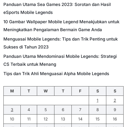
Panduan Utama Sea Games 2023: Sorotan dan Hasil
eSports Mobile Legends
10 Gambar Wallpaper Mobile Legend Menakjubkan untuk
Meningkatkan Pengalaman Bermain Game Anda
Menguasai Mobile Legends: Tips dan Trik Penting untuk
Sukses di Tahun 2023
Panduan Utama Mendominasi Mobile Legends: Strategi
CS Terbaik untuk Menang
Tips dan Trik Ahli Menguasai Alpha Mobile Legends
M
T
W
T
F
S
S
1
2
3
4
5
6
7
8
9
10
11
12
13
14
15
16