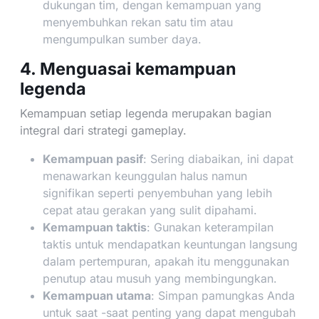
dukungan tim, dengan kemampuan yang
menyembuhkan rekan satu tim atau
mengumpulkan sumber daya.
4. Menguasai kemampuan
legenda
Kemampuan setiap legenda merupakan bagian
integral dari strategi gameplay.
Kemampuan pasif
: Sering diabaikan, ini dapat
menawarkan keunggulan halus namun
signifikan seperti penyembuhan yang lebih
cepat atau gerakan yang sulit dipahami.
Kemampuan taktis
: Gunakan keterampilan
taktis untuk mendapatkan keuntungan langsung
dalam pertempuran, apakah itu menggunakan
penutup atau musuh yang membingungkan.
Kemampuan utama
: Simpan pamungkas Anda
untuk saat -saat penting yang dapat mengubah