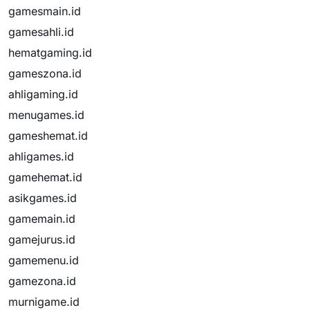
gamesmain.id
gamesahli.id
hematgaming.id
gameszona.id
ahligaming.id
menugames.id
gameshemat.id
ahligames.id
gamehemat.id
asikgames.id
gamemain.id
gamejurus.id
gamemenu.id
gamezona.id
murnigame.id