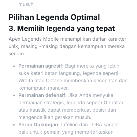
musuh.
Pilihan Legenda Optimal
3. Memilih legenda yang tepat
Apex Legends Mobile menampilkan daftar karakter
unik, masing -masing dengan kemampuan mereka
sendiri.
Permainan agresif
: Bagi mereka yang lebih
suka keterlibatan langsung, legenda seperti
Wraith atau Octane memberikan kecepatan dan
kemampuan manuver.
Permainan defensif
: Jika Anda menyukai
permainan strategis, legenda seperti Gibraltar
atau kaustik dapat memperkuat posisi dan
mengendalikan gerakan musuh.
Peran Dukungan
: Lifeline dan LOBA sangat
baik untuk pemain yang memprioritaskan