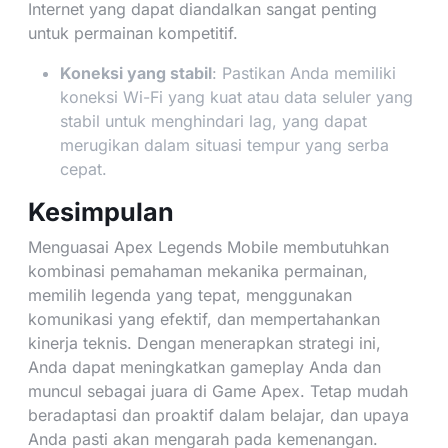
Internet yang dapat diandalkan sangat penting
untuk permainan kompetitif.
Koneksi yang stabil
: Pastikan Anda memiliki
koneksi Wi-Fi yang kuat atau data seluler yang
stabil untuk menghindari lag, yang dapat
merugikan dalam situasi tempur yang serba
cepat.
Kesimpulan
Menguasai Apex Legends Mobile membutuhkan
kombinasi pemahaman mekanika permainan,
memilih legenda yang tepat, menggunakan
komunikasi yang efektif, dan mempertahankan
kinerja teknis. Dengan menerapkan strategi ini,
Anda dapat meningkatkan gameplay Anda dan
muncul sebagai juara di Game Apex. Tetap mudah
beradaptasi dan proaktif dalam belajar, dan upaya
Anda pasti akan mengarah pada kemenangan.