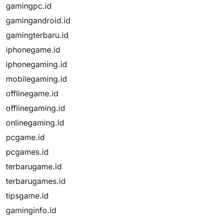
gamingpc.id
gamingandroid.id
gamingterbaru.id
iphonegame.id
iphonegaming.id
mobilegaming.id
offlinegame.id
offlinegaming.id
onlinegaming.id
pcgame.id
pcgames.id
terbarugame.id
terbarugames.id
tipsgame.id
gaminginfo.id