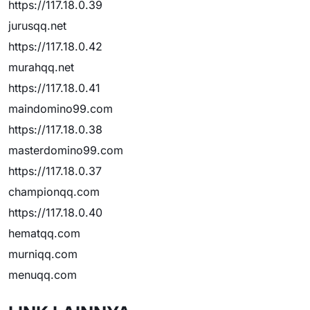
https://117.18.0.39
jurusqq.net
https://117.18.0.42
murahqq.net
https://117.18.0.41
maindomino99.com
https://117.18.0.38
masterdomino99.com
https://117.18.0.37
championqq.com
https://117.18.0.40
hematqq.com
murniqq.com
menuqq.com