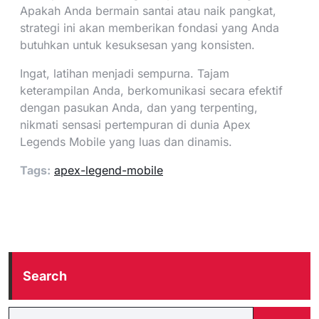
Apakah Anda bermain santai atau naik pangkat,
strategi ini akan memberikan fondasi yang Anda
butuhkan untuk kesuksesan yang konsisten.
Ingat, latihan menjadi sempurna. Tajam
keterampilan Anda, berkomunikasi secara efektif
dengan pasukan Anda, dan yang terpenting,
nikmati sensasi pertempuran di dunia Apex
Legends Mobile yang luas dan dinamis.
Tags:
apex-legend-mobile
Search