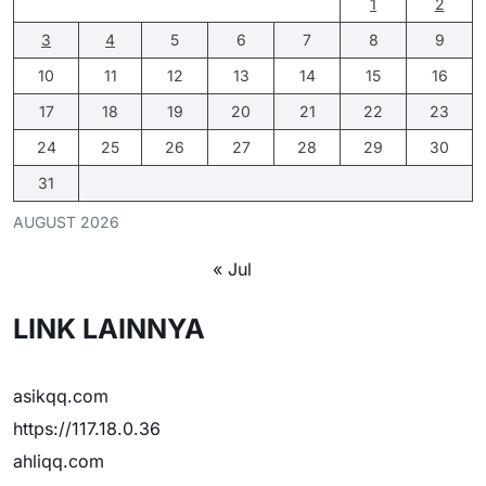
1
2
3
4
5
6
7
8
9
10
11
12
13
14
15
16
17
18
19
20
21
22
23
24
25
26
27
28
29
30
31
AUGUST 2026
« Jul
LINK LAINNYA
asikqq.com
https://117.18.0.36
ahliqq.com