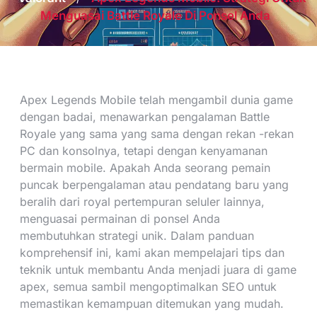
Menguasai Battle Royale Di Ponsel Anda
Apex Legends Mobile telah mengambil dunia game
dengan badai, menawarkan pengalaman Battle
Royale yang sama yang sama dengan rekan -rekan
PC dan konsolnya, tetapi dengan kenyamanan
bermain mobile. Apakah Anda seorang pemain
puncak berpengalaman atau pendatang baru yang
beralih dari royal pertempuran seluler lainnya,
menguasai permainan di ponsel Anda
membutuhkan strategi unik. Dalam panduan
komprehensif ini, kami akan mempelajari tips dan
teknik untuk membantu Anda menjadi juara di game
apex, semua sambil mengoptimalkan SEO untuk
memastikan kemampuan ditemukan yang mudah.