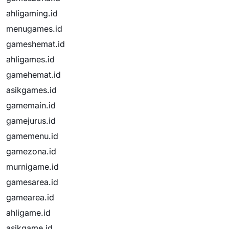
ahligaming.id
menugames.id
gameshemat.id
ahligames.id
gamehemat.id
asikgames.id
gamemain.id
gamejurus.id
gamemenu.id
gamezona.id
murnigame.id
gamesarea.id
gamearea.id
ahligame.id
asikgame.id