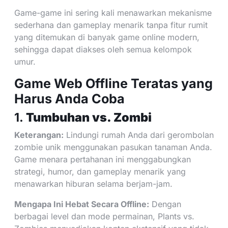
Game-game ini sering kali menawarkan mekanisme
sederhana dan gameplay menarik tanpa fitur rumit
yang ditemukan di banyak game online modern,
sehingga dapat diakses oleh semua kelompok
umur.
Game Web Offline Teratas yang
Harus Anda Coba
1.
Tumbuhan vs. Zombi
Keterangan:
Lindungi rumah Anda dari gerombolan
zombie unik menggunakan pasukan tanaman Anda.
Game menara pertahanan ini menggabungkan
strategi, humor, dan gameplay menarik yang
menawarkan hiburan selama berjam-jam.
Mengapa Ini Hebat Secara Offline:
Dengan
berbagai level dan mode permainan, Plants vs.