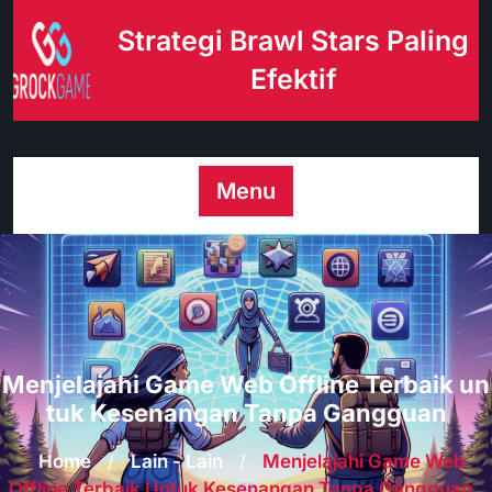
Skip
Strategi Brawl Stars Paling
to
content
Efektif
Menu
Menjelajahi Game Web Offline Terbaik un
tuk Kesenangan Tanpa Gangguan
Home
/
Lain - Lain
/
Menjelajahi Game Web
Offline Terbaik Untuk Kesenangan Tanpa Gangguan