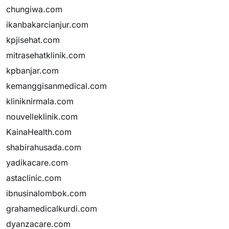
chungiwa.com
ikanbakarcianjur.com
kpjisehat.com
mitrasehatklinik.com
kpbanjar.com
kemanggisanmedical.com
kliniknirmala.com
nouvelleklinik.com
KainaHealth.com
shabirahusada.com
yadikacare.com
astaclinic.com
ibnusinalombok.com
grahamedicalkurdi.com
dyanzacare.com