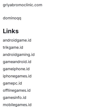
griyabromoclinic.com
dominoqq
Links
androidgame.id
trikgame.id
androidgaming.id
gameandroid.id
gameiphone.id
iphonegames.id
gamepc.id
offlinegames.id
gamesinfo.id
mobilegames.id