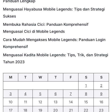
Panduan Lengkap
Menguasai Hayabusa Mobile Legends: Tips dan Strategi
Sukses
Membuka Rahasia Cici: Panduan Komprehensif
Menguasai Cici di Mobile Legends
Cara Mudah Mengakses Mobile Legends: Panduan Login
Komprehensif
Menguasai Kadita Mobile Legends: Tips, Trik, dan Strategi
Tahun 2023
M
T
W
T
F
S
S
1
2
3
4
5
6
7
8
9
10
11
12
13
14
15
16
17
18
19
20
21
22
23