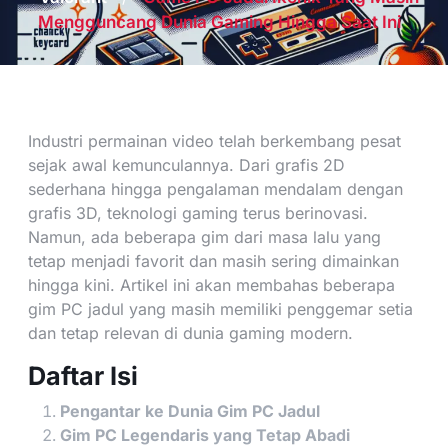
Mengguncang Dunia Gaming Hingga Saat Ini
Industri permainan video telah berkembang pesat
sejak awal kemunculannya. Dari grafis 2D
sederhana hingga pengalaman mendalam dengan
grafis 3D, teknologi gaming terus berinovasi.
Namun, ada beberapa gim dari masa lalu yang
tetap menjadi favorit dan masih sering dimainkan
hingga kini. Artikel ini akan membahas beberapa
gim PC jadul yang masih memiliki penggemar setia
dan tetap relevan di dunia gaming modern.
Daftar Isi
Pengantar ke Dunia Gim PC Jadul
Gim PC Legendaris yang Tetap Abadi