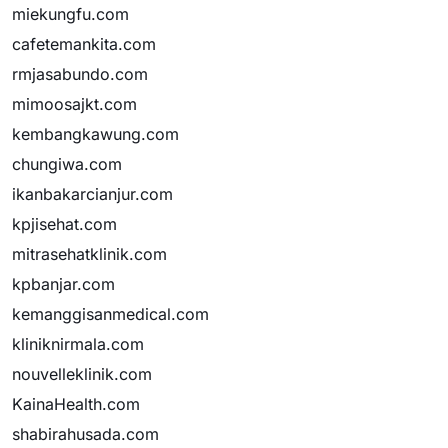
miekungfu.com
cafetemankita.com
rmjasabundo.com
mimoosajkt.com
kembangkawung.com
chungiwa.com
ikanbakarcianjur.com
kpjisehat.com
mitrasehatklinik.com
kpbanjar.com
kemanggisanmedical.com
kliniknirmala.com
nouvelleklinik.com
KainaHealth.com
shabirahusada.com