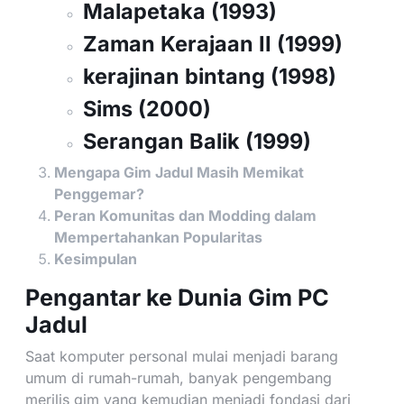
Malapetaka (1993)
Zaman Kerajaan II (1999)
kerajinan bintang (1998)
Sims (2000)
Serangan Balik (1999)
Mengapa Gim Jadul Masih Memikat
Penggemar?
Peran Komunitas dan Modding dalam
Mempertahankan Popularitas
Kesimpulan
Pengantar ke Dunia Gim PC
Jadul
Saat komputer personal mulai menjadi barang
umum di rumah-rumah, banyak pengembang
merilis gim yang kemudian menjadi fondasi dari