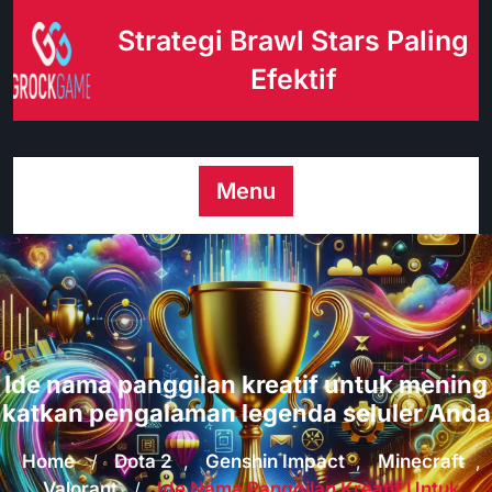
Skip
Strategi Brawl Stars Paling
to
content
Efektif
Menu
Ide nama panggilan kreatif untuk mening
katkan pengalaman legenda seluler Anda
Home
/
Dota 2
,
Genshin Impact
,
Minecraft
,
Valorant
/
Ide Nama Panggilan Kreatif Untuk