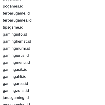
pcgames.id
terbarugame.id
terbarugames.id
tipsgame.id
gaminginfo.id
gaminghemat.id
gamingmurni.id
gamingjurus.id
gamingmenu.id
gamingasik.id
gamingahli.id
gamingarea.id
gamingzona.id
jurusgaming.id
menugaming.id