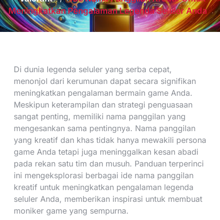
Meningkatkan Pengalaman Legenda Seluler Anda
Di dunia legenda seluler yang serba cepat,
menonjol dari kerumunan dapat secara signifikan
meningkatkan pengalaman bermain game Anda.
Meskipun keterampilan dan strategi penguasaan
sangat penting, memiliki nama panggilan yang
mengesankan sama pentingnya. Nama panggilan
yang kreatif dan khas tidak hanya mewakili persona
game Anda tetapi juga meninggalkan kesan abadi
pada rekan satu tim dan musuh. Panduan terperinci
ini mengeksplorasi berbagai ide nama panggilan
kreatif untuk meningkatkan pengalaman legenda
seluler Anda, memberikan inspirasi untuk membuat
moniker game yang sempurna.