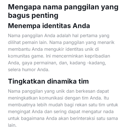
Mengapa nama panggilan yang
bagus penting
Menempa identitas Anda
Nama panggilan Anda adalah hal pertama yang
dilihat pemain lain. Nama panggilan yang menarik
membantu Anda mengukir identitas unik di
komunitas game. Ini mencerminkan kepribadian
Anda, gaya permainan, dan, kadang -kadang,
selera humor Anda.
Tingkatkan dinamika tim
Nama panggilan yang unik dan berkesan dapat
meningkatkan komunikasi dengan tim Anda. Itu
membuatnya lebih mudah bagi rekan satu tim untuk
mengingat Anda dan sering dapat mengatur nada
untuk bagaimana Anda akan berinteraksi satu sama
lain.