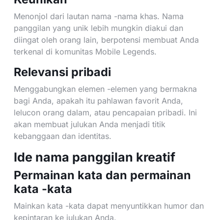
Menonjol dari lautan nama -nama khas. Nama
panggilan yang unik lebih mungkin diakui dan
diingat oleh orang lain, berpotensi membuat Anda
terkenal di komunitas Mobile Legends.
Relevansi pribadi
Menggabungkan elemen -elemen yang bermakna
bagi Anda, apakah itu pahlawan favorit Anda,
lelucon orang dalam, atau pencapaian pribadi. Ini
akan membuat julukan Anda menjadi titik
kebanggaan dan identitas.
Ide nama panggilan kreatif
Permainan kata dan permainan
kata -kata
Mainkan kata -kata dapat menyuntikkan humor dan
kepintaran ke julukan Anda.