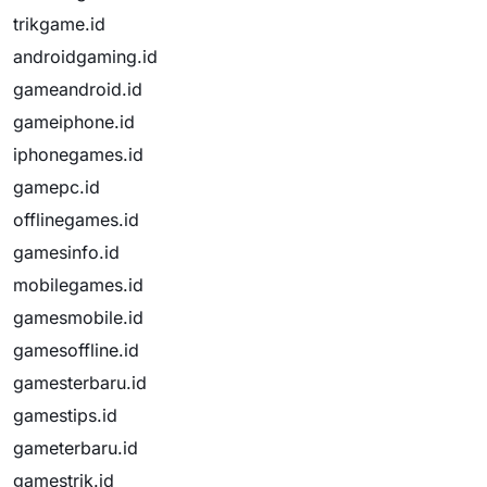
trikgame.id
androidgaming.id
gameandroid.id
gameiphone.id
iphonegames.id
gamepc.id
offlinegames.id
gamesinfo.id
mobilegames.id
gamesmobile.id
gamesoffline.id
gamesterbaru.id
gamestips.id
gameterbaru.id
gamestrik.id