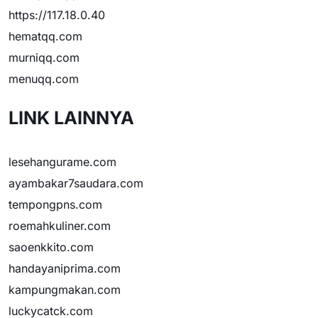
https://117.18.0.40
hematqq.com
murniqq.com
menuqq.com
LINK LAINNYA
lesehangurame.com
ayambakar7saudara.com
tempongpns.com
roemahkuliner.com
saoenkkito.com
handayaniprima.com
kampungmakan.com
luckycatck.com