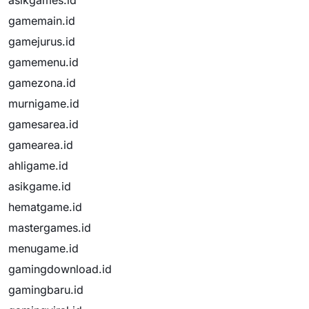
asikgames.id
gamemain.id
gamejurus.id
gamemenu.id
gamezona.id
murnigame.id
gamesarea.id
gamearea.id
ahligame.id
asikgame.id
hematgame.id
mastergames.id
menugame.id
gamingdownload.id
gamingbaru.id