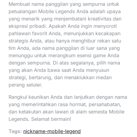
Membuat nama panggilan yang sempurna untuk
petualangan Mobile Legends Anda adalah upaya
yang menarik yang menjembatani kreativitas dan
ekspresi pribadi. Apakah Anda ingin menyoroti
pahlawan favorit Anda, menunjukkan kecakapan
strategis Anda, atau hanya menghibur rekan satu
tim Anda, ada nama panggilan di luar sana yang
menunggu untuk merangkum esensi game Anda
dengan sempurna. Di atas segalanya, pilih nama
yang akan Anda bawa saat Anda menyusun
strategi, bertarung, dan menaklukkan medan
perang seluler.
Rangkul keunikan Anda dan lanjutkan dengan nama
yang memerintahkan rasa hormat, persahabatan,
dan ketakutan akan lawan di alam semesta Mobile
Legends. Selamat bermain!
Tags:
nickname-mobile-legend