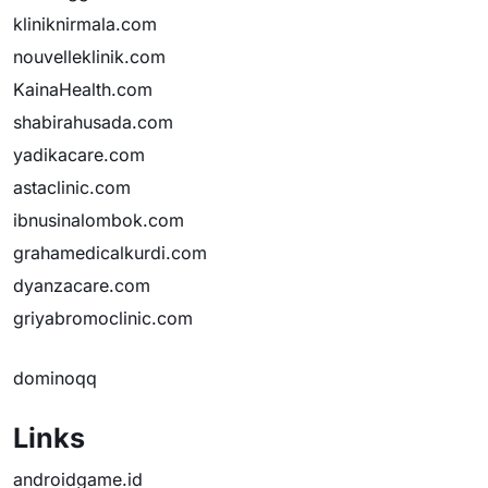
kliniknirmala.com
nouvelleklinik.com
KainaHealth.com
shabirahusada.com
yadikacare.com
astaclinic.com
ibnusinalombok.com
grahamedicalkurdi.com
dyanzacare.com
griyabromoclinic.com
dominoqq
Links
androidgame.id