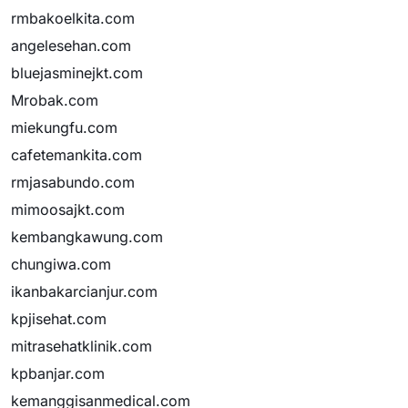
rmbakoelkita.com
angelesehan.com
bluejasminejkt.com
Mrobak.com
miekungfu.com
cafetemankita.com
rmjasabundo.com
mimoosajkt.com
kembangkawung.com
chungiwa.com
ikanbakarcianjur.com
kpjisehat.com
mitrasehatklinik.com
kpbanjar.com
kemanggisanmedical.com