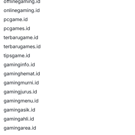
offlinegaming.id
onlinegaming.id
pcgame.id
pcgames.id
terbarugame.id
terbarugames.id
tipsgame.id
gaminginfo.id
gaminghemat.id
gamingmurni.id
gamingjurus.id
gamingmenu.id
gamingasik.id
gamingahli.id
gamingarea.id