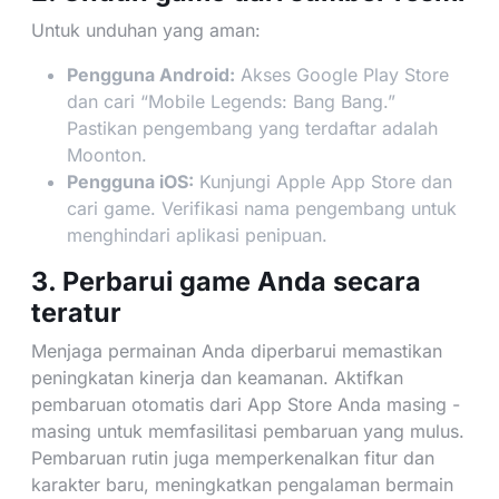
Untuk unduhan yang aman:
Pengguna Android:
Akses Google Play Store
dan cari “Mobile Legends: Bang Bang.”
Pastikan pengembang yang terdaftar adalah
Moonton.
Pengguna iOS:
Kunjungi Apple App Store dan
cari game. Verifikasi nama pengembang untuk
menghindari aplikasi penipuan.
3. Perbarui game Anda secara
teratur
Menjaga permainan Anda diperbarui memastikan
peningkatan kinerja dan keamanan. Aktifkan
pembaruan otomatis dari App Store Anda masing -
masing untuk memfasilitasi pembaruan yang mulus.
Pembaruan rutin juga memperkenalkan fitur dan
karakter baru, meningkatkan pengalaman bermain