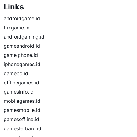
Links
androidgame.id
trikgame.id
androidgaming.id
gameandroid.id
gameiphone.id
iphonegames.id
gamepc.id
offlinegames.id
gamesinfo.id
mobilegames.id
gamesmobile.id
gamesoffline.id
gamesterbaru.id