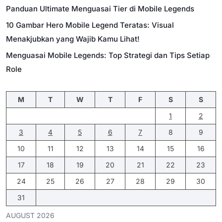
Panduan Ultimate Menguasai Tier di Mobile Legends
10 Gambar Hero Mobile Legend Teratas: Visual
Menakjubkan yang Wajib Kamu Lihat!
Menguasai Mobile Legends: Top Strategi dan Tips Setiap
Role
M
T
W
T
F
S
S
1
2
3
4
5
6
7
8
9
10
11
12
13
14
15
16
17
18
19
20
21
22
23
24
25
26
27
28
29
30
31
AUGUST 2026