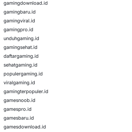
gamingdownload.id
gamingbaru.id
gamingviral.id
gamingpro.id
unduhgaming.id
gamingsehat.id
daftargaming.id
sehatgaming.id
populergaming.id
viralgaming.id
gamingterpopuler.id
gamesnoob.id
gamespro.id
gamesbaru.id
gamesdownload.id