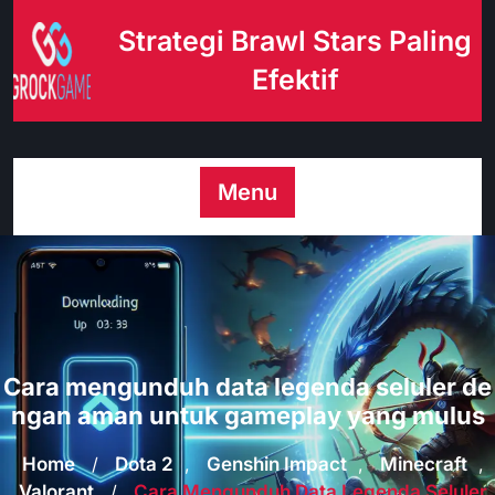
Skip
Strategi Brawl Stars Paling
to
content
Efektif
Menu
Cara mengunduh data legenda seluler de
ngan aman untuk gameplay yang mulus
Home
/
Dota 2
,
Genshin Impact
,
Minecraft
,
Valorant
/
Cara Mengunduh Data Legenda Seluler