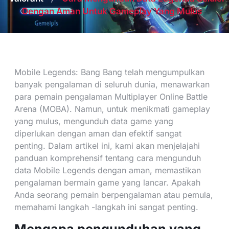
Dengan Aman Untuk Gameplay Yang Mulus
Mobile Legends: Bang Bang telah mengumpulkan
banyak pengalaman di seluruh dunia, menawarkan
para pemain pengalaman Multiplayer Online Battle
Arena (MOBA). Namun, untuk menikmati gameplay
yang mulus, mengunduh data game yang
diperlukan dengan aman dan efektif sangat
penting. Dalam artikel ini, kami akan menjelajahi
panduan komprehensif tentang cara mengunduh
data Mobile Legends dengan aman, memastikan
pengalaman bermain game yang lancar. Apakah
Anda seorang pemain berpengalaman atau pemula,
memahami langkah -langkah ini sangat penting.