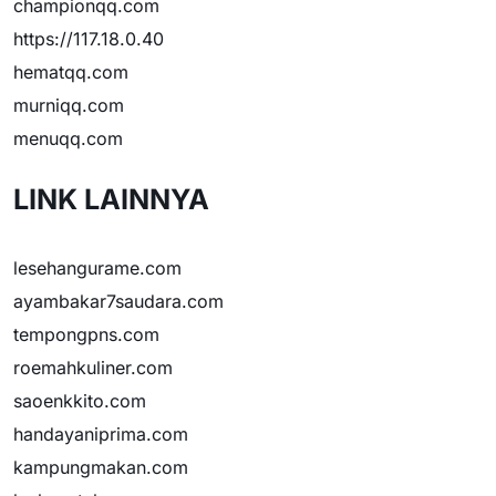
championqq.com
https://117.18.0.40
hematqq.com
murniqq.com
menuqq.com
LINK LAINNYA
lesehangurame.com
ayambakar7saudara.com
tempongpns.com
roemahkuliner.com
saoenkkito.com
handayaniprima.com
kampungmakan.com