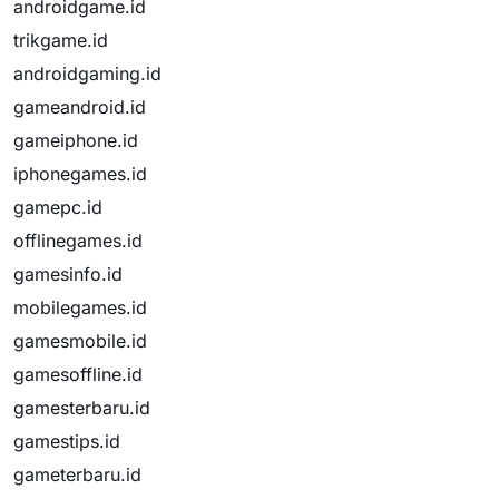
androidgame.id
trikgame.id
androidgaming.id
gameandroid.id
gameiphone.id
iphonegames.id
gamepc.id
offlinegames.id
gamesinfo.id
mobilegames.id
gamesmobile.id
gamesoffline.id
gamesterbaru.id
gamestips.id
gameterbaru.id