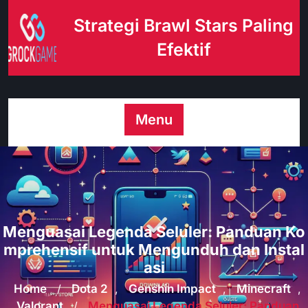
Skip
Strategi Brawl Stars Paling
to
content
Efektif
Menu
Menguasai Legenda Seluler: Panduan Ko
mprehensif untuk Mengunduh dan Instal
asi
Home
/
Dota 2
,
Genshin Impact
,
Minecraft
,
Valorant
/
Menguasai Legenda Seluler: Panduan