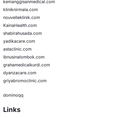
kemanggisanmedical.com
kliniknirmala.com
nouvelleklinik.com
KainaHealth.com
shabirahusada.com
yadikacare.com
astaclinic.com
ibnusinalombok.com
grahamedicalkurdi.com
dyanzacare.com
griyabromoclinic.com
dominoqq
Links