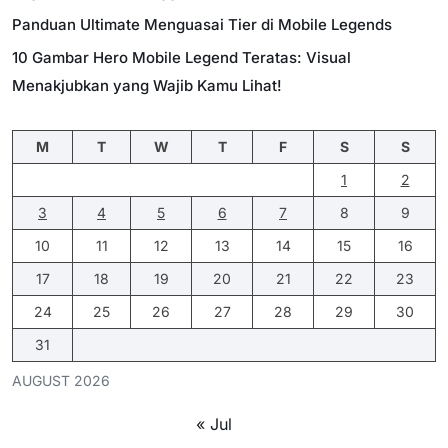
Panduan Ultimate Menguasai Tier di Mobile Legends
10 Gambar Hero Mobile Legend Teratas: Visual
Menakjubkan yang Wajib Kamu Lihat!
M
T
W
T
F
S
S
1
2
3
4
5
6
7
8
9
10
11
12
13
14
15
16
17
18
19
20
21
22
23
24
25
26
27
28
29
30
31
AUGUST 2026
« Jul