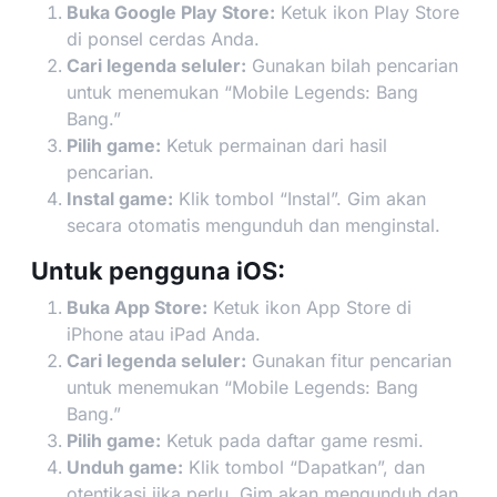
Buka Google Play Store:
Ketuk ikon Play Store
di ponsel cerdas Anda.
Cari legenda seluler:
Gunakan bilah pencarian
untuk menemukan “Mobile Legends: Bang
Bang.”
Pilih game:
Ketuk permainan dari hasil
pencarian.
Instal game:
Klik tombol “Instal”. Gim akan
secara otomatis mengunduh dan menginstal.
Untuk pengguna iOS:
Buka App Store:
Ketuk ikon App Store di
iPhone atau iPad Anda.
Cari legenda seluler:
Gunakan fitur pencarian
untuk menemukan “Mobile Legends: Bang
Bang.”
Pilih game:
Ketuk pada daftar game resmi.
Unduh game:
Klik tombol “Dapatkan”, dan
otentikasi jika perlu. Gim akan mengunduh dan