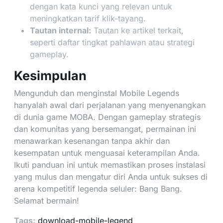
dengan kata kunci yang relevan untuk
meningkatkan tarif klik-tayang.
Tautan internal:
Tautan ke artikel terkait,
seperti daftar tingkat pahlawan atau strategi
gameplay.
Kesimpulan
Mengunduh dan menginstal Mobile Legends
hanyalah awal dari perjalanan yang menyenangkan
di dunia game MOBA. Dengan gameplay strategis
dan komunitas yang bersemangat, permainan ini
menawarkan kesenangan tanpa akhir dan
kesempatan untuk menguasai keterampilan Anda.
Ikuti panduan ini untuk memastikan proses instalasi
yang mulus dan mengatur diri Anda untuk sukses di
arena kompetitif legenda seluler: Bang Bang.
Selamat bermain!
Tags:
download-mobile-legend