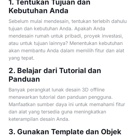
1. Tentukan Tujuan dan
Kebutuhan Anda
Sebelum mulai mendesain, tentukan terlebih dahulu
tujuan dan kebutuhan Anda. Apakah Anda
mendesain rumah untuk pribadi, proyek investasi,
atau untuk tujuan lainnya? Menentukan kebutuhan
akan membantu Anda dalam memilih fitur dan alat
yang tepat.
2. Belajar dari Tutorial dan
Panduan
Banyak perangkat lunak desain 3D offline
menawarkan tutorial dan panduan pengguna.
Manfaatkan sumber daya ini untuk memahami fitur
dan alat yang tersedia guna meningkatkan
keterampilan desain Anda.
3. Gunakan Template dan Objek