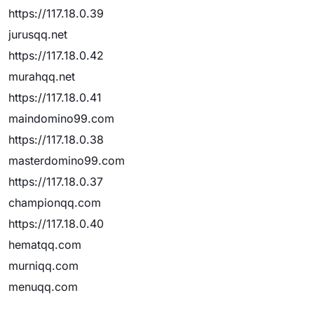
https://117.18.0.39
jurusqq.net
https://117.18.0.42
murahqq.net
https://117.18.0.41
maindomino99.com
https://117.18.0.38
masterdomino99.com
https://117.18.0.37
championqq.com
https://117.18.0.40
hematqq.com
murniqq.com
menuqq.com