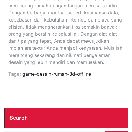
merancang rumah dengan tangan mereka sendiri.
Dengan berbagai manfaat seperti keamanan data,
kebebasan dari kebutuhan internet, dan biaya yang
efisien, tidak mengherankan jika semakin banyak
orang yang beralih ke solusi ini. Dengan alat-alat
dan tips yang tepat, Anda dapat mewujudkan
impian arsitektur Anda menjadi kenyataan. Mulailah
merancang sekarang dan nikmati pengalaman
desain yang lebih mandiri dan memuaskan.
Tags:
game-desain-rumah-3d-offline
Search