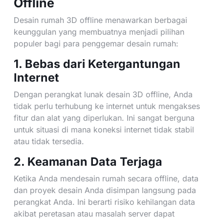
Offline
Desain rumah 3D offline menawarkan berbagai
keunggulan yang membuatnya menjadi pilihan
populer bagi para penggemar desain rumah:
1. Bebas dari Ketergantungan
Internet
Dengan perangkat lunak desain 3D offline, Anda
tidak perlu terhubung ke internet untuk mengakses
fitur dan alat yang diperlukan. Ini sangat berguna
untuk situasi di mana koneksi internet tidak stabil
atau tidak tersedia.
2. Keamanan Data Terjaga
Ketika Anda mendesain rumah secara offline, data
dan proyek desain Anda disimpan langsung pada
perangkat Anda. Ini berarti risiko kehilangan data
akibat peretasan atau masalah server dapat