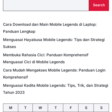
Search
Cara Download dan Main Mobile Legends di Laptop:
Panduan Lengkap
Menguasai Hayabusa Mobile Legends: Tips dan Strategi
Sukses
Membuka Rahasia Cici: Panduan Komprehensif
Menguasai Cici di Mobile Legends
Cara Mudah Mengakses Mobile Legends: Panduan Login
Komprehensif
Menguasai Kadita Mobile Legends: Tips, Trik, dan Strategi
Tahun 2023
M
T
W
T
F
S
S