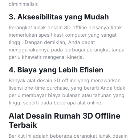
diminimalisir.
3. Aksesibilitas yang Mudah
Perangkat lunak desain 3D offline biasanya tidak
memerlukan spesifikasi komputer yang sangat
tinggi. Dengan demikian, Anda dapat
menggunakannya pada berbagai perangkat tanpa
perlu khawatir mengenai kinerja.
4. Biaya yang Lebih Efisien
Banyak alat desain 3D offline yang menawarkan
lisensi one-time purchase, yang berarti Anda tidak
perlu membayar biaya bulanan atau tahunan yang
tinggi seperti pada beberapa alat online.
Alat Desain Rumah 3D Offline
Terbaik
Berikut ini adalah beberapa perangkat lunak desain