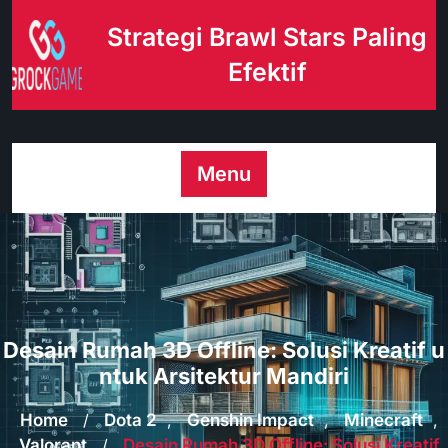
Skip
Strategi Brawl Stars Paling
to
content
Efektif
Menu
Desain Rumah 3D Offline: Solusi Kreatif u
ntuk Arsitektur Mandiri
Home
/
Dota 2
,
Genshin Impact
,
Minecraft
,
Valorant
/
Desain Rumah 3D Offline: Solusi Kreatif