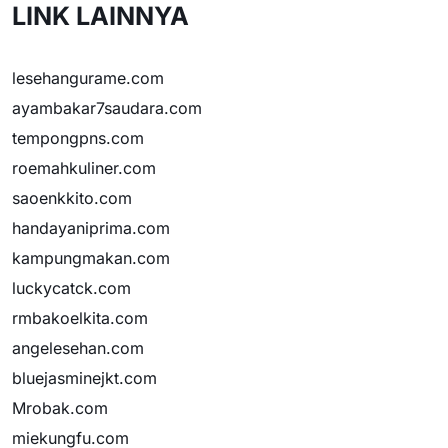
LINK LAINNYA
lesehangurame.com
ayambakar7saudara.com
tempongpns.com
roemahkuliner.com
saoenkkito.com
handayaniprima.com
kampungmakan.com
luckycatck.com
rmbakoelkita.com
angelesehan.com
bluejasminejkt.com
Mrobak.com
miekungfu.com