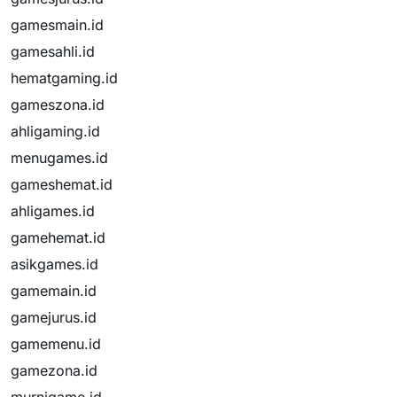
gamesmain.id
gamesahli.id
hematgaming.id
gameszona.id
ahligaming.id
menugames.id
gameshemat.id
ahligames.id
gamehemat.id
asikgames.id
gamemain.id
gamejurus.id
gamemenu.id
gamezona.id