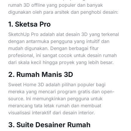
rumah 3D offline yang populer dan banyak
digunakan oleh para arsitek dan penghobi desain:
1. Sketsa Pro
SketchUp Pro adalah alat desain 3D yang terkenal
dengan antarmuka pengguna yang intuitif dan
mudah digunakan. Dengan berbagai fitur
profesional, ini sangat cocok untuk desain rumah
dari skala kecil hingga proyek yang lebih besar.
2. Rumah Manis 3D
Sweet Home 3D adalah pilihan populer bagi
mereka yang mencari program gratis dan open-
source. Ini memungkinkan pengguna untuk
merancang tata letak rumah dan membuat
visualisasi interaktif dari desain interior.
3. Suite Desainer Rumah