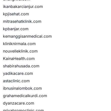
ikanbakarcianjur.com
kpjisehat.com
mitrasehatklinik.com
kpbanjar.com
kemanggisanmedical.com
kliniknirmala.com
nouvelleklinik.com
KainaHealth.com
shabirahusada.com
yadikacare.com
astaclinic.com
ibnusinalombok.com
grahamedicalkurdi.com
dyanzacare.com
griyabromoclinic.com