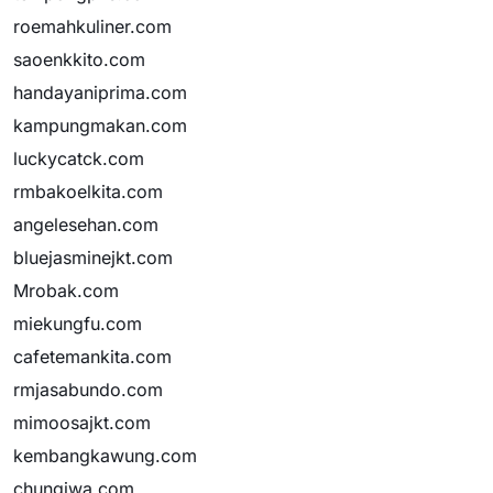
roemahkuliner.com
saoenkkito.com
handayaniprima.com
kampungmakan.com
luckycatck.com
rmbakoelkita.com
angelesehan.com
bluejasminejkt.com
Mrobak.com
miekungfu.com
cafetemankita.com
rmjasabundo.com
mimoosajkt.com
kembangkawung.com
chungiwa.com