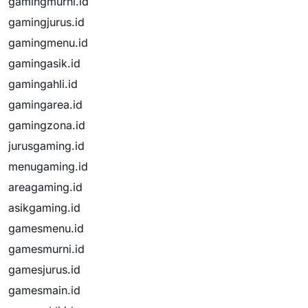
gamingmurni.id
gamingjurus.id
gamingmenu.id
gamingasik.id
gamingahli.id
gamingarea.id
gamingzona.id
jurusgaming.id
menugaming.id
areagaming.id
asikgaming.id
gamesmenu.id
gamesmurni.id
gamesjurus.id
gamesmain.id