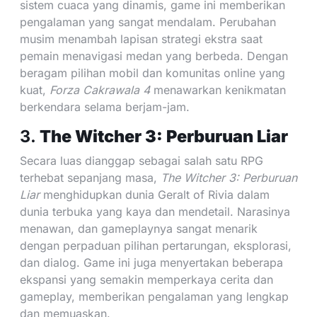
sistem cuaca yang dinamis, game ini memberikan
pengalaman yang sangat mendalam. Perubahan
musim menambah lapisan strategi ekstra saat
pemain menavigasi medan yang berbeda. Dengan
beragam pilihan mobil dan komunitas online yang
kuat,
Forza Cakrawala 4
menawarkan kenikmatan
berkendara selama berjam-jam.
3.
The Witcher 3: Perburuan Liar
Secara luas dianggap sebagai salah satu RPG
terhebat sepanjang masa,
The Witcher 3: Perburuan
Liar
menghidupkan dunia Geralt of Rivia dalam
dunia terbuka yang kaya dan mendetail. Narasinya
menawan, dan gameplaynya sangat menarik
dengan perpaduan pilihan pertarungan, eksplorasi,
dan dialog. Game ini juga menyertakan beberapa
ekspansi yang semakin memperkaya cerita dan
gameplay, memberikan pengalaman yang lengkap
dan memuaskan.