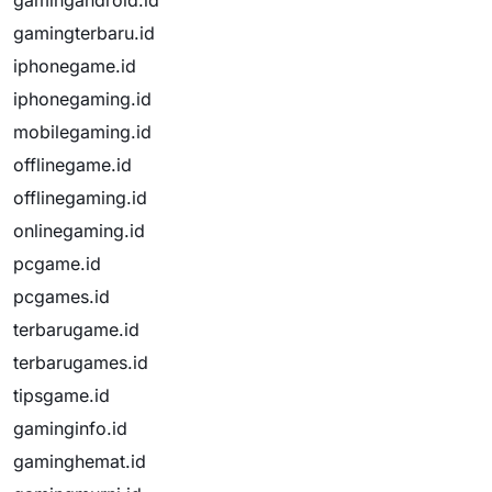
gamingandroid.id
gamingterbaru.id
iphonegame.id
iphonegaming.id
mobilegaming.id
offlinegame.id
offlinegaming.id
onlinegaming.id
pcgame.id
pcgames.id
terbarugame.id
terbarugames.id
tipsgame.id
gaminginfo.id
gaminghemat.id