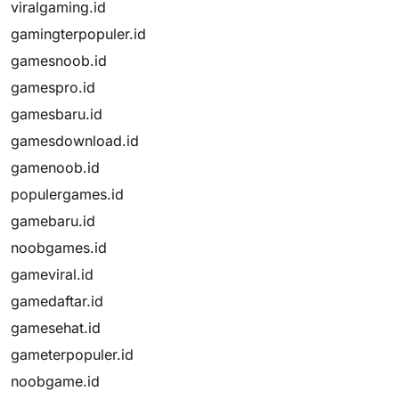
viralgaming.id
gamingterpopuler.id
gamesnoob.id
gamespro.id
gamesbaru.id
gamesdownload.id
gamenoob.id
populergames.id
gamebaru.id
noobgames.id
gameviral.id
gamedaftar.id
gamesehat.id
gameterpopuler.id
noobgame.id