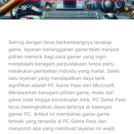
Seiring dengan terus berkembangnya lanskap
game, layanan berlangganan game telah menjadi
pilihan menarik bagi para gamer yang ingin
menjelajahi beragam perpustakaan tanpa perlu
melakukan pembelian individu yang mahal. Salah
satu layanan yang mendapatkan daya tarik
signifikan adalah PC Game Pass dari Microsoft.
Menawarkan beragam pilihan game, mulai dari
game indie hingga blockbuster AAA, PC Game Pass
terus meningkatkan daya tariknya di kalangan
gamer PC. Artikel ini membahas game-game
terbaik yang tersedia di PC Game Pass dan
menyoroti apa yang membuat layanan ini wajib