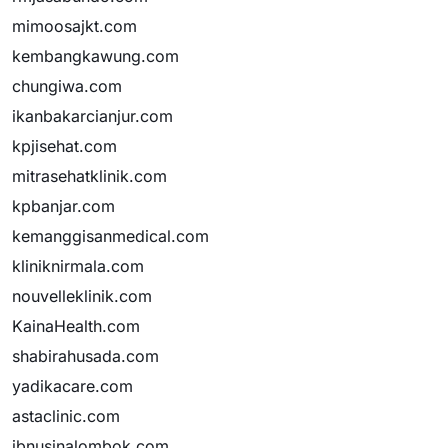
mimoosajkt.com
kembangkawung.com
chungiwa.com
ikanbakarcianjur.com
kpjisehat.com
mitrasehatklinik.com
kpbanjar.com
kemanggisanmedical.com
kliniknirmala.com
nouvelleklinik.com
KainaHealth.com
shabirahusada.com
yadikacare.com
astaclinic.com
ibnusinalombok.com