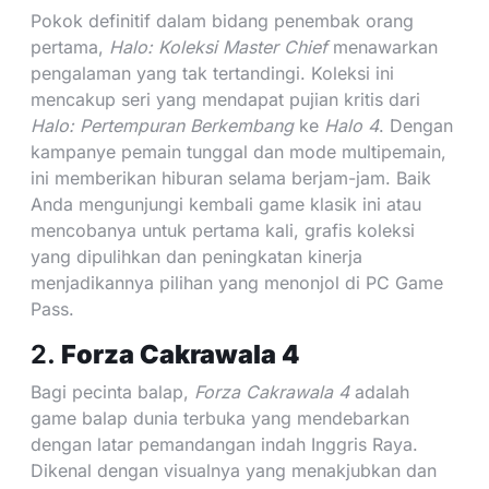
Pokok definitif dalam bidang penembak orang
pertama,
Halo: Koleksi Master Chief
menawarkan
pengalaman yang tak tertandingi. Koleksi ini
mencakup seri yang mendapat pujian kritis dari
Halo: Pertempuran Berkembang
ke
Halo 4
. Dengan
kampanye pemain tunggal dan mode multipemain,
ini memberikan hiburan selama berjam-jam. Baik
Anda mengunjungi kembali game klasik ini atau
mencobanya untuk pertama kali, grafis koleksi
yang dipulihkan dan peningkatan kinerja
menjadikannya pilihan yang menonjol di PC Game
Pass.
2.
Forza Cakrawala 4
Bagi pecinta balap,
Forza Cakrawala 4
adalah
game balap dunia terbuka yang mendebarkan
dengan latar pemandangan indah Inggris Raya.
Dikenal dengan visualnya yang menakjubkan dan