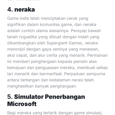
4.
neraka
Game indie telah menciptakan ceruk yang
signifikan dalam komunitas game, dan
neraka
adalah contoh utama alasannya. Perayap bawah
tanah roguelike yang dibuat dengan indah yang
dikembangkan oleh Supergiant Games,
neraka
menonjol dengan gaya seninya yang menawan,
aksi cepat, dan alur cerita yang menarik. Permainan
ini memberi penghargaan kepada pemain atas
kemajuan dan penguasaan mereka, membuat setiap
lari menarik dan bermanfaat. Perpaduan sempurna
antara tantangan dan kedalaman narasi telah
menghasilkan banyak penghargaan.
5.
Simulator Penerbangan
Microsoft
Bagi mereka yang tertarik dengan game simulasi,