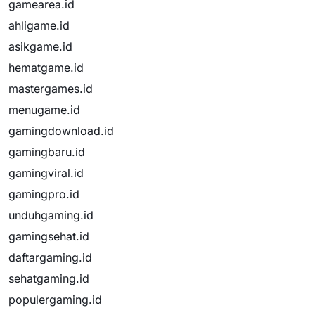
gamearea.id
ahligame.id
asikgame.id
hematgame.id
mastergames.id
menugame.id
gamingdownload.id
gamingbaru.id
gamingviral.id
gamingpro.id
unduhgaming.id
gamingsehat.id
daftargaming.id
sehatgaming.id
populergaming.id