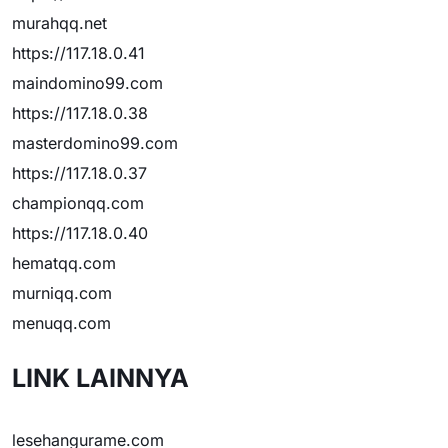
murahqq.net
https://117.18.0.41
maindomino99.com
https://117.18.0.38
masterdomino99.com
https://117.18.0.37
championqq.com
https://117.18.0.40
hematqq.com
murniqq.com
menuqq.com
LINK LAINNYA
lesehangurame.com