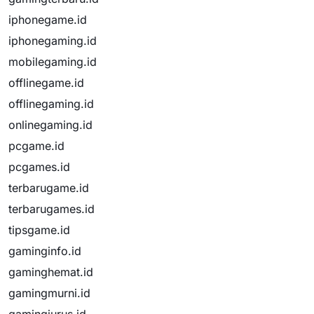
iphonegame.id
iphonegaming.id
mobilegaming.id
offlinegame.id
offlinegaming.id
onlinegaming.id
pcgame.id
pcgames.id
terbarugame.id
terbarugames.id
tipsgame.id
gaminginfo.id
gaminghemat.id
gamingmurni.id