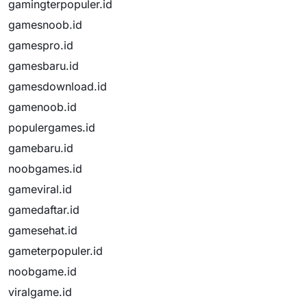
gamingterpopuler.id
gamesnoob.id
gamespro.id
gamesbaru.id
gamesdownload.id
gamenoob.id
populergames.id
gamebaru.id
noobgames.id
gameviral.id
gamedaftar.id
gamesehat.id
gameterpopuler.id
noobgame.id
viralgame.id