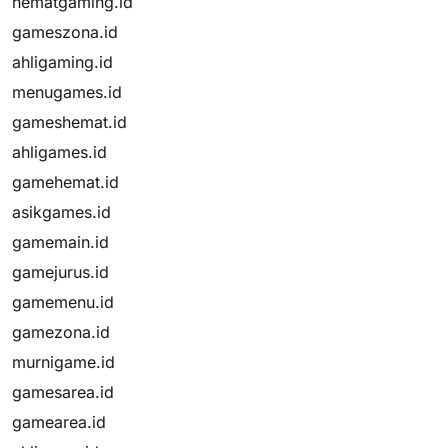
hematgaming.id
gameszona.id
ahligaming.id
menugames.id
gameshemat.id
ahligames.id
gamehemat.id
asikgames.id
gamemain.id
gamejurus.id
gamemenu.id
gamezona.id
murnigame.id
gamesarea.id
gamearea.id