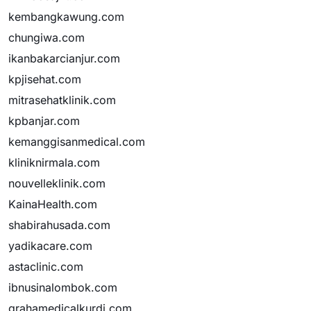
kembangkawung.com
chungiwa.com
ikanbakarcianjur.com
kpjisehat.com
mitrasehatklinik.com
kpbanjar.com
kemanggisanmedical.com
kliniknirmala.com
nouvelleklinik.com
KainaHealth.com
shabirahusada.com
yadikacare.com
astaclinic.com
ibnusinalombok.com
grahamedicalkurdi.com