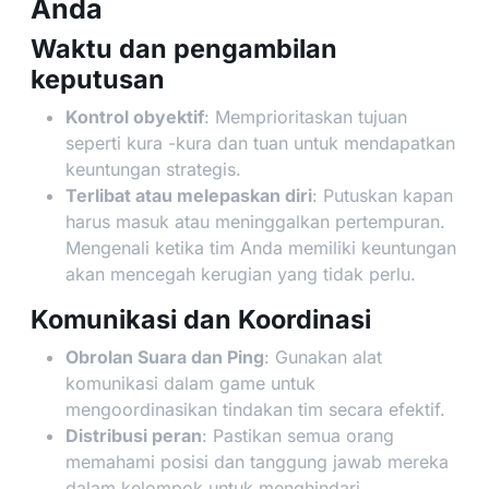
Anda
Waktu dan pengambilan
keputusan
Kontrol obyektif
: Memprioritaskan tujuan
seperti kura -kura dan tuan untuk mendapatkan
keuntungan strategis.
Terlibat atau melepaskan diri
: Putuskan kapan
harus masuk atau meninggalkan pertempuran.
Mengenali ketika tim Anda memiliki keuntungan
akan mencegah kerugian yang tidak perlu.
Komunikasi dan Koordinasi
Obrolan Suara dan Ping
: Gunakan alat
komunikasi dalam game untuk
mengoordinasikan tindakan tim secara efektif.
Distribusi peran
: Pastikan semua orang
memahami posisi dan tanggung jawab mereka
dalam kelompok untuk menghindari