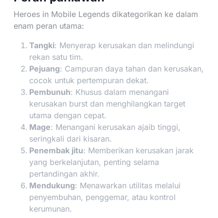
Heroes in Mobile Legends dikategorikan ke dalam
enam peran utama:
Tangki
: Menyerap kerusakan dan melindungi
rekan satu tim.
Pejuang
: Campuran daya tahan dan kerusakan,
cocok untuk pertempuran dekat.
Pembunuh
: Khusus dalam menangani
kerusakan burst dan menghilangkan target
utama dengan cepat.
Mage
: Menangani kerusakan ajaib tinggi,
seringkali dari kisaran.
Penembak jitu
: Memberikan kerusakan jarak
yang berkelanjutan, penting selama
pertandingan akhir.
Mendukung
: Menawarkan utilitas melalui
penyembuhan, penggemar, atau kontrol
kerumunan.