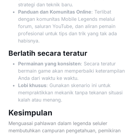
strategi dan teknik baru.
Panduan dan Komunitas Online
: Terlibat
dengan komunitas Mobile Legends melalui
forum, saluran YouTube, dan aliran pemain
profesional untuk tips dan trik yang tak ada
habisnya.
Berlatih secara teratur
Permainan yang konsisten
: Secara teratur
bermain game akan memperbaiki keterampilan
Anda dari waktu ke waktu.
Lobi khusus
: Gunakan skenario ini untuk
mempraktikkan mekanik tanpa tekanan situasi
kalah atau menang.
Kesimpulan
Menguasai pahlawan dalam legenda seluler
membutuhkan campuran pengetahuan, pemikiran