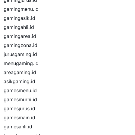
gamingjurus.id
gamingmenu.id
gamingasik.id
gamingahli.id
gamingarea.id
gamingzona.id
jurusgaming.id
menugaming.id
areagaming.id
asikgaming.id
gamesmenu.id
gamesmurni.id
gamesjurus.id
gamesmain.id
gamesahli.id