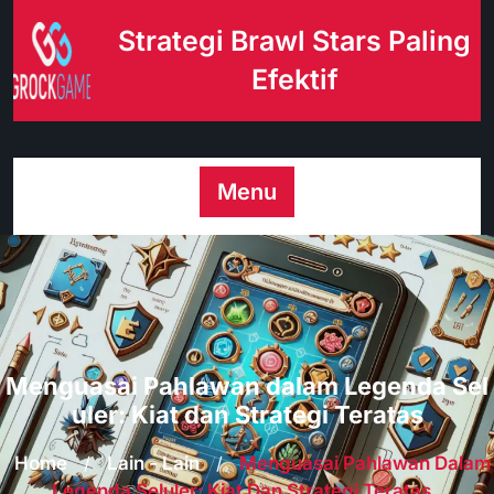
Skip
Strategi Brawl Stars Paling
to
content
Efektif
Menu
Menguasai Pahlawan dalam Legenda Sel
uler: Kiat dan Strategi Teratas
Home
/
Lain - Lain
/
Menguasai Pahlawan Dalam
Legenda Seluler: Kiat Dan Strategi Teratas