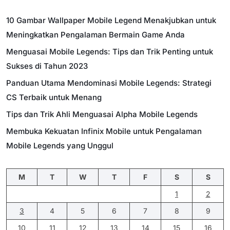
10 Gambar Wallpaper Mobile Legend Menakjubkan untuk
Meningkatkan Pengalaman Bermain Game Anda
Menguasai Mobile Legends: Tips dan Trik Penting untuk
Sukses di Tahun 2023
Panduan Utama Mendominasi Mobile Legends: Strategi
CS Terbaik untuk Menang
Tips dan Trik Ahli Menguasai Alpha Mobile Legends
Membuka Kekuatan Infinix Mobile untuk Pengalaman
Mobile Legends yang Unggul
M
T
W
T
F
S
S
1
2
3
4
5
6
7
8
9
10
11
12
13
14
15
16