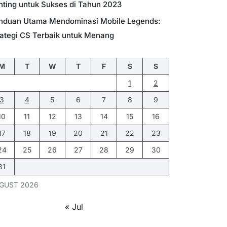
nting untuk Sukses di Tahun 2023
nduan Utama Mendominasi Mobile Legends:
rategi CS Terbaik untuk Menang
M
T
W
T
F
S
S
1
2
3
4
5
6
7
8
9
10
11
12
13
14
15
16
17
18
19
20
21
22
23
24
25
26
27
28
29
30
31
GUST 2026
« Jul