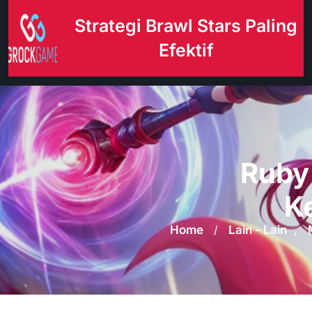
Skip
Strategi Brawl Stars Paling
to
content
Efektif
Ruby
K
Home
/
Lain - Lain
,