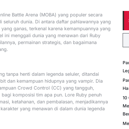
nline Battle Arena (MOBA) yang populer secara
i seluruh dunia. Di antara daftar pahlawannya yang
 yang ganas, terkenal karena kemampuannya yang
kel ini menggali dunia yang menawan dari Ruby
lannya, permainan strategis, dan bagaimana
ang.
Pa
Le
ng tanpa henti dalam legenda seluler, ditandai
Pa
it dan kemampuan hidupnya yang vampir. Dia
mampuan Crowd Control (CC) yang tangguh,
Ha
 bagi komposisi tim apa pun. Lore Ruby penuh
10
rmasi, ketahanan, dan pembalasan, menjadikannya
Me
a karakter yang menawan di dalam dunia legenda
Be
Me