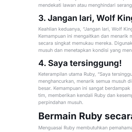
mendekati lawan atau menghindari seran
3. Jangan lari, Wolf Kin
Keahlian keduanya, “Jangan lari, Wolf Ki
Kemampuan ini mengaitkan dan menarik 
secara singkat memukau mereka. Digunaka
musuh dan menetapkan kondisi yang meng
4. Saya tersinggung!
Keterampilan utama Ruby, “Saya tersingg
menghancurkan, menarik semua musuh di
besar. Kemampuan ini sangat berdampak 
tim, memberikan kendali Ruby dan kesem
perpindahan musuh.
Bermain Ruby secara
Menguasai Ruby membutuhkan pemahama