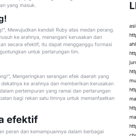
L
gan yang masuk.
g!
as
ng!”, Mewujudkan kendali Ruby atas medan perang.
htt
musuh ke arahnya, menangani kerusakan dan
ah
n secara efektif, itu dapat mengganggu formasi
untungkan untuk pertarungan tim.
htt
ju
htt
ung!”, Mengeringkan serangan efek daerah yang
mu
 dekatnya ke arahnya dan memberikan kerusakan
htt
dalam pertempuran yang ramai dan pertarungan
patan bagi rekan satu timnya untuk memanfaatkan
ma
htt
 efektif
ma
htt
n peran dan kemampuannya dalam berbagai
ch