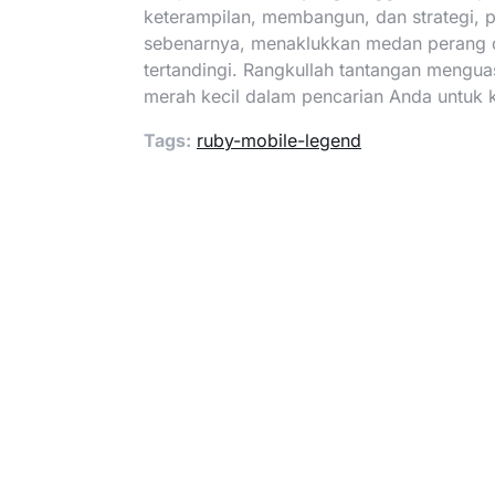
keterampilan, membangun, dan strategi, 
sebenarnya, menaklukkan medan perang d
tertandingi. Rangkullah tantangan mengua
merah kecil dalam pencarian Anda untuk
Tags:
ruby-mobile-legend