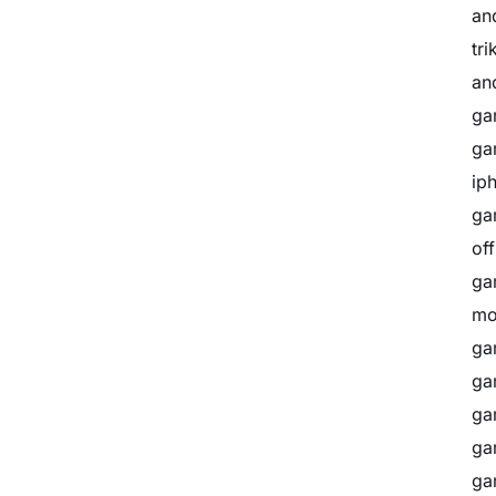
an
tr
an
ga
ga
ip
ga
of
ga
mo
ga
ga
ga
ga
ga