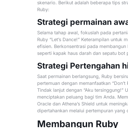
skenario. Berikut adalah beberapa tips 
Ruby:
Strategi permainan awa
Selama tahap awal, fokuslah pada pertan
Ruby “Let’s Dance!” Keterampilan untuk m
efisien. Berkonsentrasi pada membangun 
seperti kapak haus darah dan sepatu bot 
Strategi Pertengahan h
Saat permainan berlangsung, Ruby bersina
pertemuan dengan memanfaatkan “Don’t Ru
Tindak lanjut dengan “Aku tersinggung!
menciptakan peluang bagi tim Anda. Memp
Oracle dan Athena’s Shield untuk menin
dipertahankan melalui pertempuran yang d
Membangun Ruby