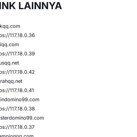
INK LAINNYA
ikqq.com
ps://117.18.0.36
liqq.com
ps://117.18.0.39
rusqq.net
ps://117.18.0.42
rahqq.net
ps://117.18.0.41
indomino99.com
ps://117.18.0.38
sterdomino99.com
ps://117.18.0.37
ampionqq.com