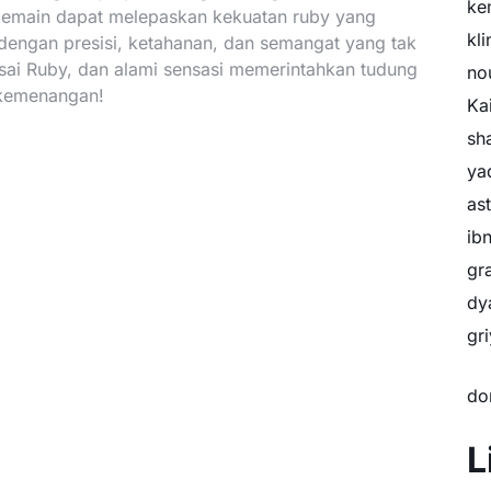
ke
pemain dapat melepaskan kekuatan ruby ​​yang
kl
engan presisi, ketahanan, dan semangat yang tak
sai Ruby, dan alami sensasi memerintahkan tudung
no
 kemenangan!
Ka
sh
ya
as
ib
gr
dy
gr
do
L