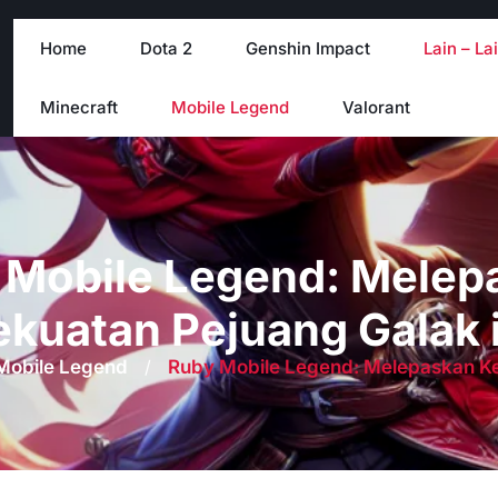
Home
Dota 2
Genshin Impact
Lain – La
Minecraft
Mobile Legend
Valorant
 Mobile Legend: Melep
ekuatan Pejuang Galak i
Mobile Legend
/
Ruby Mobile Legend: Melepaskan Ke