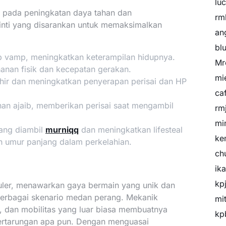
lu
s pada peningkatan daya tahan dan
rm
inti yang disarankan untuk memaksimalkan
an
bl
 vamp, meningkatkan keterampilan hidupnya.
Mr
anan fisik dan kecepatan gerakan.
mi
ihir dan meningkatkan penyerapan perisai dan HP
ca
an ajaib, memberikan perisai saat mengambil
rm
mi
ang diambil
murniqq
dan meningkatkan lifesteal
ke
 umur panjang dalam perkelahian.
ch
ik
kp
uler, menawarkan gaya bermain yang unik dan
berbagai skenario medan perang. Mekanik
mi
 dan mobilitas yang luar biasa membuatnya
kp
ertarungan apa pun. Dengan menguasai