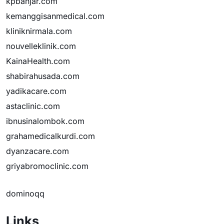
kpbanjar.com
kemanggisanmedical.com
kliniknirmala.com
nouvelleklinik.com
KainaHealth.com
shabirahusada.com
yadikacare.com
astaclinic.com
ibnusinalombok.com
grahamedicalkurdi.com
dyanzacare.com
griyabromoclinic.com
dominoqq
Links