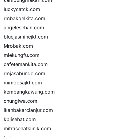
kampungmakan.com
luckycatck.com
rmbakoelkita.com
angelesehan.com
bluejasminejkt.com
Mrobak.com
miekungfu.com
cafetemankita.com
rmjasabundo.com
mimoosajkt.com
kembangkawung.com
chungiwa.com
ikanbakarcianjur.com
kpjisehat.com
mitrasehatklinik.com