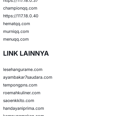
https://117.18.0.37
championqq.com
https://117.18.0.40
hematqq.com
murniqq.com
menuqq.com
LINK LAINNYA
lesehangurame.com
ayambakar7saudara.com
tempongpns.com
roemahkuliner.com
saoenkkito.com
handayaniprima.com