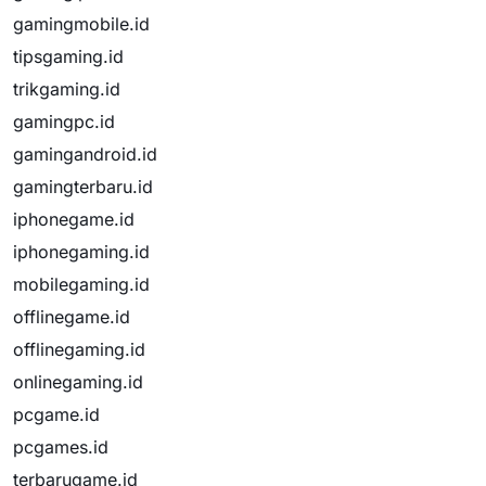
gamingmobile.id
tipsgaming.id
trikgaming.id
gamingpc.id
gamingandroid.id
gamingterbaru.id
iphonegame.id
iphonegaming.id
mobilegaming.id
offlinegame.id
offlinegaming.id
onlinegaming.id
pcgame.id
pcgames.id
terbarugame.id