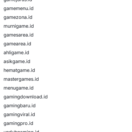
gamemenu.id
gamezona.id
murnigame.id
gamesarea.id
gamearea.id
ahligame.id
asikgame.id
hematgame.id
mastergames.id
menugame.id
gamingdownload.id
gamingbaru.id
gamingviral.id
gamingpro.id