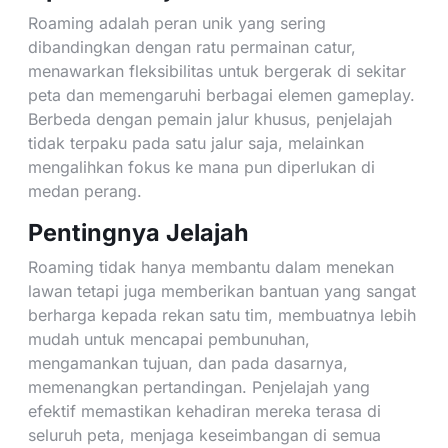
Roaming adalah peran unik yang sering
dibandingkan dengan ratu permainan catur,
menawarkan fleksibilitas untuk bergerak di sekitar
peta dan memengaruhi berbagai elemen gameplay.
Berbeda dengan pemain jalur khusus, penjelajah
tidak terpaku pada satu jalur saja, melainkan
mengalihkan fokus ke mana pun diperlukan di
medan perang.
Pentingnya Jelajah
Roaming tidak hanya membantu dalam menekan
lawan tetapi juga memberikan bantuan yang sangat
berharga kepada rekan satu tim, membuatnya lebih
mudah untuk mencapai pembunuhan,
mengamankan tujuan, dan pada dasarnya,
memenangkan pertandingan. Penjelajah yang
efektif memastikan kehadiran mereka terasa di
seluruh peta, menjaga keseimbangan di semua