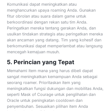
Komunikasi dapat meningkatkan atau
menghancurkan upaya roaming Anda. Gunakan
fitur obrolan atau suara dalam game untuk
berkoordinasi dengan rekan satu tim Anda.
Peringatkan mereka tentang gerakan Anda, dan
usulkan tindakan strategis atau peringatkan mereka
akan ancaman yang datang. Tim yang kohesif dan
berkomunikasi dapat memperlambat atau langsung
mencegah kemajuan musuh.
5. Perincian yang Tepat
Memahami item mana yang harus dibeli dapat
sangat meningkatkan kemampuan Anda sebagai
seorang roamer. Prioritaskan item yang
meningkatkan fungsi dukungan dan mobilitas Anda,
seperti Mask of Courage untuk penglihatan dan
Oracle untuk peningkatan cooldown dan
penyembuhan. Sesuaikan pilihan item Anda