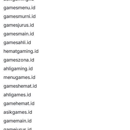
gamesmenu.id
gamesmurni.id
gamesjurus.id
gamesmain.id
gamesahli.id
hematgaming.id
gameszona.id
ahligaming.id
menugames.id
gameshemat.id
ahligames.id
gamehemat.id
asikgames.id
gamemain.id
gamejurus.id