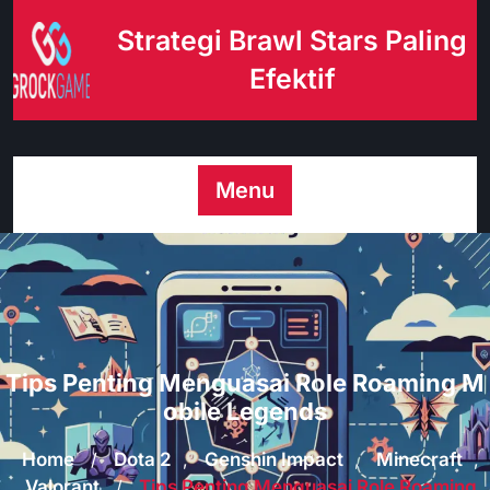
Skip
Strategi Brawl Stars Paling
to
content
Efektif
Menu
Tips Penting Menguasai Role Roaming M
obile Legends
Home
/
Dota 2
,
Genshin Impact
,
Minecraft
,
Valorant
/
Tips Penting Menguasai Role Roaming