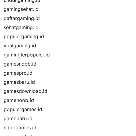
unduhgaming.id
gamingsehat.id
daftargaming.id
sehatgaming.id
populergaming.id
viralgaming.id
gamingterpopuler.id
gamesnoob.id
gamespro.id
gamesbaru.id
gamesdownload.id
gamenoob.id
populergames.id
gamebaru.id
noobgames.id