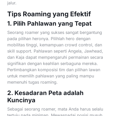
jalur.
Tips Roaming yang Efektif
1. Pilih Pahlawan yang Tepat
Seorang roamer yang sukses sangat bergantung
pada pilihan heronya. Pilihlah hero dengan
mobilitas tinggi, kemampuan crowd control, dan
skill support. Pahlawan seperti Angela, Jawhead,
dan Kaja dapat mempengaruhi permainan secara
signifikan dengan keahlian serbaguna mereka.
Pertimbangkan komposisi tim dan pilihan lawan
untuk memilih pahlawan yang paling mampu
memenuhi tugas roaming.
2. Kesadaran Peta adalah
Kuncinya
Sebagai seorang roamer, mata Anda harus selalu
tertuju pada minimap. Mewaspadai posisi musuh