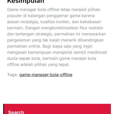
Kesimpulan
Game manager bola offline tetap menjadi pilihan
populer di kalangan penggemar game karena
alasan nostalgia, kualitas konten, dan kebebasan
bermain. Dengan mengkombinasikan fitur realistis
dan tantangan strategis, permainan ini menawarkan
pengalaman yang tak kalah menarik dibandingkan
permainan online. Bagi siapa saja yang ingin
mengasah kemampuan manajerial sambil menikmati
dunia sepak bola, bermain game manajer bola
offline adalah pilihan yang tepat.
Tags:
game-manager-bola-offline
Search