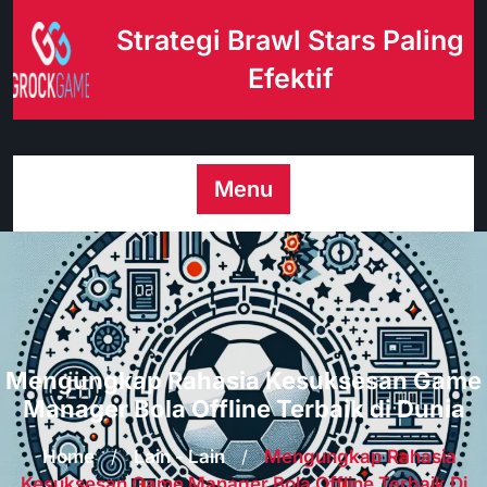
Skip
Strategi Brawl Stars Paling
to
content
Efektif
Menu
Mengungkap Rahasia Kesuksesan Game
Manager Bola Offline Terbaik di Dunia
Home
/
Lain - Lain
/
Mengungkap Rahasia
Kesuksesan Game Manager Bola Offline Terbaik Di