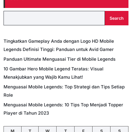
Search
Tingkatkan Gameplay Anda dengan Logo HD Mobile
Legends Definisi Tinggi: Panduan untuk Avid Gamer
Panduan Ultimate Menguasai Tier di Mobile Legends
10 Gambar Hero Mobile Legend Teratas: Visual
Menakjubkan yang Wajib Kamu Lihat!
Menguasai Mobile Legends: Top Strategi dan Tips Setiap
Role
Menguasai Mobile Legends: 10 Tips Top Menjadi Topper
Player di Tahun 2023
M
T
W
T
F
S
S