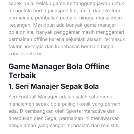
sepak bola. Pelaku game bertanggung jawab untuk
mengelola berbagai aspek tim, mulai dari strategi
permainan, pembelian pemain, hingga manajemen
keuangan. Meskipun ada banyak game manajer
bola online, banyak penggemar masih menggemari
permainan offline karena sejumlah alasan, termasuk
faktor nostalgia dan kebebasan bermain tanpa
koneksi internet.
Game Manager Bola Offline
Terbaik
1. Seri Manajer Sepak Bola
Seri Football Manager adalah salah satu game
manajemen sepak bola paling ikonik yang pernah
ada. Dikembangkan oleh Sports Interactive dan
diterbitkan oleh Sega, permainan ini menawarkan
pengalaman yang sangat mendalam dan realistis.