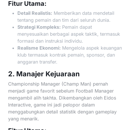
Fitur Utama:
Detail Realistis:
Memberikan data mendetail
tentang pemain dan tim dari seluruh dunia.
Strategi Kompleks:
Pemain dapat
menyesuaikan berbagai aspek taktik, termasuk
formasi dan instruksi individu.
Realisme Ekonomi:
Mengelola aspek keuangan
klub termasuk kontrak pemain, sponsor, dan
anggaran transfer.
2. Manajer Kejuaraan
Championship Manager (Champ Man) pernah
menjadi game favorit sebelum Football Manager
mengambil alih takhta. Dikembangkan oleh Eidos
Interactive, game ini jadi pelopor dalam
menggabungkan detail statistik dengan gameplay
yang menarik.