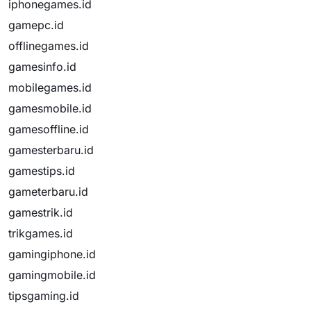
iphonegames.id
gamepc.id
offlinegames.id
gamesinfo.id
mobilegames.id
gamesmobile.id
gamesoffline.id
gamesterbaru.id
gamestips.id
gameterbaru.id
gamestrik.id
trikgames.id
gamingiphone.id
gamingmobile.id
tipsgaming.id