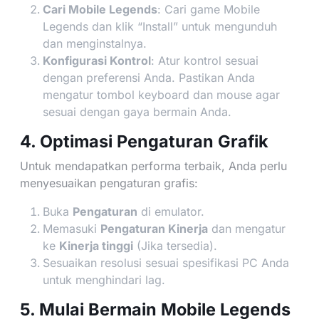
Cari Mobile Legends
: Cari game Mobile
Legends dan klik “Install” untuk mengunduh
dan menginstalnya.
Konfigurasi Kontrol
: Atur kontrol sesuai
dengan preferensi Anda. Pastikan Anda
mengatur tombol keyboard dan mouse agar
sesuai dengan gaya bermain Anda.
4. Optimasi Pengaturan Grafik
Untuk mendapatkan performa terbaik, Anda perlu
menyesuaikan pengaturan grafis:
Buka
Pengaturan
di emulator.
Memasuki
Pengaturan Kinerja
dan mengatur
ke
Kinerja tinggi
(Jika tersedia).
Sesuaikan resolusi sesuai spesifikasi PC Anda
untuk menghindari lag.
5. Mulai Bermain Mobile Legends