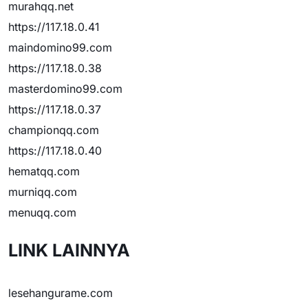
murahqq.net
https://117.18.0.41
maindomino99.com
https://117.18.0.38
masterdomino99.com
https://117.18.0.37
championqq.com
https://117.18.0.40
hematqq.com
murniqq.com
menuqq.com
LINK LAINNYA
lesehangurame.com