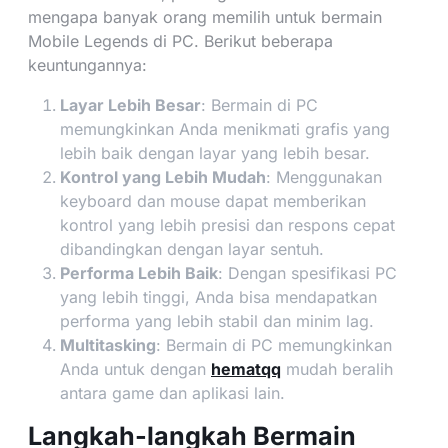
mengapa banyak orang memilih untuk bermain
Mobile Legends di PC. Berikut beberapa
keuntungannya:
Layar Lebih Besar
: Bermain di PC
memungkinkan Anda menikmati grafis yang
lebih baik dengan layar yang lebih besar.
Kontrol yang Lebih Mudah
: Menggunakan
keyboard dan mouse dapat memberikan
kontrol yang lebih presisi dan respons cepat
dibandingkan dengan layar sentuh.
Performa Lebih Baik
: Dengan spesifikasi PC
yang lebih tinggi, Anda bisa mendapatkan
performa yang lebih stabil dan minim lag.
Multitasking
: Bermain di PC memungkinkan
Anda untuk dengan
hematqq
mudah beralih
antara game dan aplikasi lain.
Langkah-langkah Bermain