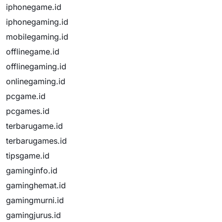
iphonegame.id
iphonegaming.id
mobilegaming.id
offlinegame.id
offlinegaming.id
onlinegaming.id
pcgame.id
pcgames.id
terbarugame.id
terbarugames.id
tipsgame.id
gaminginfo.id
gaminghemat.id
gamingmurni.id
gamingjurus.id