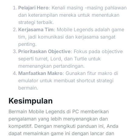
Pelajari Hero
: Kenali masing -masing pahlawan
dan keterampilan mereka untuk menentukan
strategi terbaik.
Kerjasama Tim
: Mobile Legends adalah game
tim, jadi komunikasi dan kerjasama sangat
penting.
Prioritaskan Objective
: Fokus pada objective
seperti turret, Lord, dan Turtle untuk
memenangkan pertandingan.
Manfaatkan Makro
: Gunakan fitur makro di
emulator untuk membuat shortcut strategi
bermain.
Kesimpulan
Bermain Mobile Legends di PC memberikan
pengalaman yang lebih menyenangkan dan
kompetitif. Dengan mengikuti panduan ini, Anda
dapat memainkan game ini dengan lancar dan