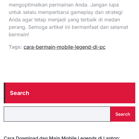
mengoptimalkan permainan Anda. Jangan lupa
untuk selalu memperbarui gameplay dan strategi
Anda agar tetap menjadi yang terbaik di medan
perang. Semoga artikel ini bermanfaat dan selamat
bermain!
Tags:
cara-bermain-mobile-legend-di-pc
Search
Search
Cara Download dan Main Mobile Legends di Laptop: