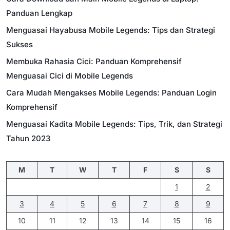
Panduan Lengkap
Menguasai Hayabusa Mobile Legends: Tips dan Strategi
Sukses
Membuka Rahasia Cici: Panduan Komprehensif
Menguasai Cici di Mobile Legends
Cara Mudah Mengakses Mobile Legends: Panduan Login
Komprehensif
Menguasai Kadita Mobile Legends: Tips, Trik, dan Strategi
Tahun 2023
M
T
W
T
F
S
S
1
2
3
4
5
6
7
8
9
10
11
12
13
14
15
16