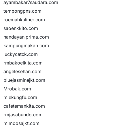
ayambakar7saudara.com
tempongpns.com
roemahkuliner.com
saoenkkito.com
handayaniprima.com
kampungmakan.com
luckycatck.com
rmbakoelkita.com
angelesehan.com
bluejasminejkt.com
Mrobak.com
miekungfu.com
cafetemankita.com
rmjasabundo.com
mimoosajkt.com