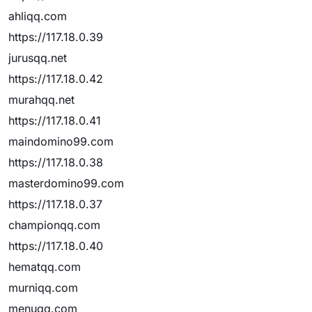
ahliqq.com
https://117.18.0.39
jurusqq.net
https://117.18.0.42
murahqq.net
https://117.18.0.41
maindomino99.com
https://117.18.0.38
masterdomino99.com
https://117.18.0.37
championqq.com
https://117.18.0.40
hematqq.com
murniqq.com
menuqq.com