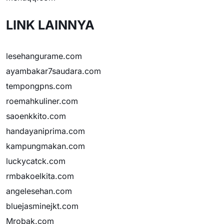
LINK LAINNYA
lesehangurame.com
ayambakar7saudara.com
tempongpns.com
roemahkuliner.com
saoenkkito.com
handayaniprima.com
kampungmakan.com
luckycatck.com
rmbakoelkita.com
angelesehan.com
bluejasminejkt.com
Mrobak.com