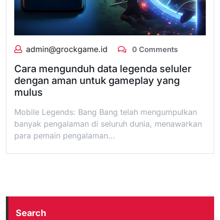
admin@grockgame.id
0 Comments
Cara mengunduh data legenda seluler
dengan aman untuk gameplay yang
mulus
Mobile Legends: Bang Bang telah mengumpulkan
banyak pengalaman di seluruh dunia, menawarkan
para pemain pengalaman…
Search