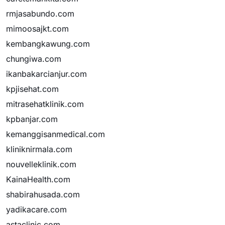
rmjasabundo.com
mimoosajkt.com
kembangkawung.com
chungiwa.com
ikanbakarcianjur.com
kpjisehat.com
mitrasehatklinik.com
kpbanjar.com
kemanggisanmedical.com
kliniknirmala.com
nouvelleklinik.com
KainaHealth.com
shabirahusada.com
yadikacare.com
astaclinic.com