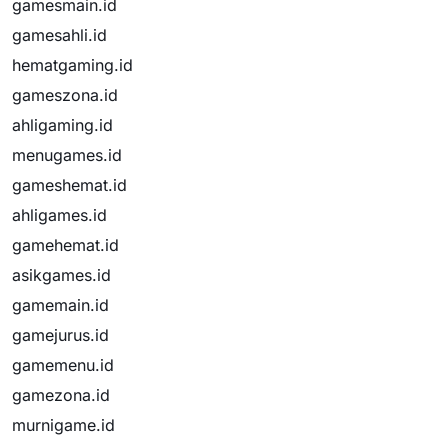
gamesmain.id
gamesahli.id
hematgaming.id
gameszona.id
ahligaming.id
menugames.id
gameshemat.id
ahligames.id
gamehemat.id
asikgames.id
gamemain.id
gamejurus.id
gamemenu.id
gamezona.id
murnigame.id