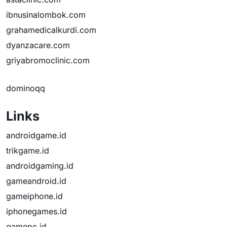
ibnusinalombok.com
grahamedicalkurdi.com
dyanzacare.com
griyabromoclinic.com
dominoqq
Links
androidgame.id
trikgame.id
androidgaming.id
gameandroid.id
gameiphone.id
iphonegames.id
gamepc.id