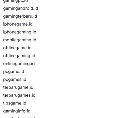
gamingpc.id
gamingandroid.id
gamingterbaru.id
iphonegame.id
iphonegaming.id
mobilegaming.id
offlinegame.id
offlinegaming.id
onlinegaming.id
pcgame.id
pcgames.id
terbarugame.id
terbarugames.id
tipsgame.id
gaminginfo.id