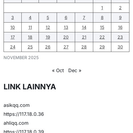
1
2
3
4
5
6
7
8
9
10
11
12
13
14
15
16
17
18
19
20
21
22
23
24
25
26
27
28
29
30
NOVEMBER 2025
« Oct
Dec »
LINK LAINNYA
asikqq.com
https://117.18.0.36
ahliqq.com
https://117.18.0.39