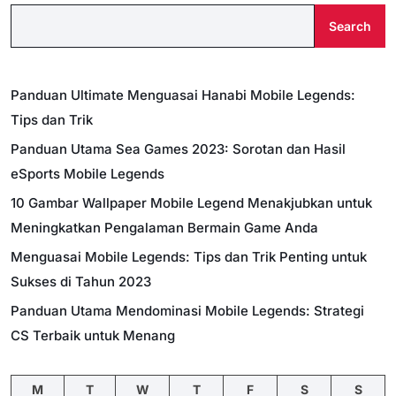
Search
Panduan Ultimate Menguasai Hanabi Mobile Legends:
Tips dan Trik
Panduan Utama Sea Games 2023: Sorotan dan Hasil
eSports Mobile Legends
10 Gambar Wallpaper Mobile Legend Menakjubkan untuk
Meningkatkan Pengalaman Bermain Game Anda
Menguasai Mobile Legends: Tips dan Trik Penting untuk
Sukses di Tahun 2023
Panduan Utama Mendominasi Mobile Legends: Strategi
CS Terbaik untuk Menang
M
T
W
T
F
S
S