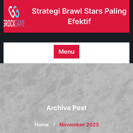
Skip
Strategi Brawl Stars Paling
to
content
Efektif
Menu
Archive Post
Home
/
November 2025