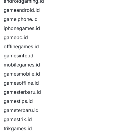
androidgaming.id
gameandroid.id
gameiphone.id
iphonegames.id
gamepc.id
offlinegames.id
gamesinfo.id
mobilegames.id
gamesmobile.id
gamesoffline.id
gamesterbaru.id
gamestips.id
gameterbaru.id
gamestrik.id
trikgames.id