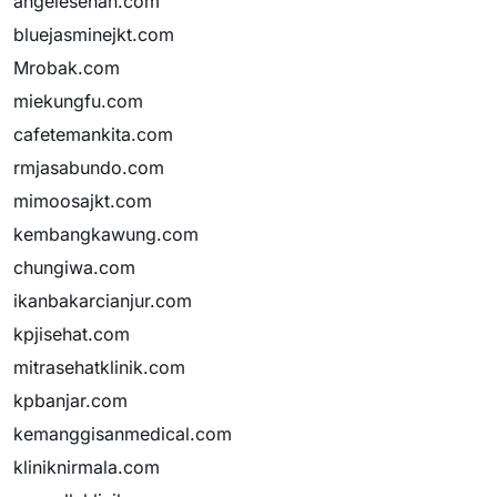
angelesehan.com
bluejasminejkt.com
Mrobak.com
miekungfu.com
cafetemankita.com
rmjasabundo.com
mimoosajkt.com
kembangkawung.com
chungiwa.com
ikanbakarcianjur.com
kpjisehat.com
mitrasehatklinik.com
kpbanjar.com
kemanggisanmedical.com
kliniknirmala.com