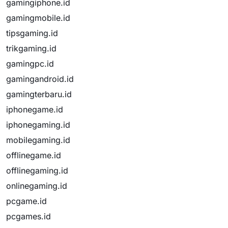
gamingiphone.id
gamingmobile.id
tipsgaming.id
trikgaming.id
gamingpc.id
gamingandroid.id
gamingterbaru.id
iphonegame.id
iphonegaming.id
mobilegaming.id
offlinegame.id
offlinegaming.id
onlinegaming.id
pcgame.id
pcgames.id