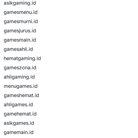
asikgaming.id
gamesmenu.id
gamesmurni.id
gamesjurus.id
gamesmain.id
gamesahli.id
hematgaming.id
gameszona.id
ahligaming.id
menugames.id
gameshemat.id
ahligames.id
gamehemat.id
asikgames.id
gamemain.id