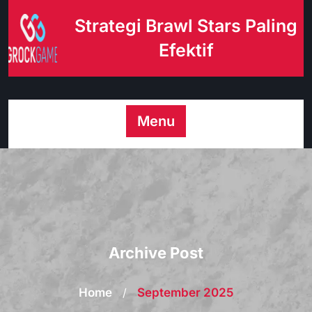
Skip
Strategi Brawl Stars Paling
to
content
Efektif
Menu
Archive Post
Home
/
September 2025