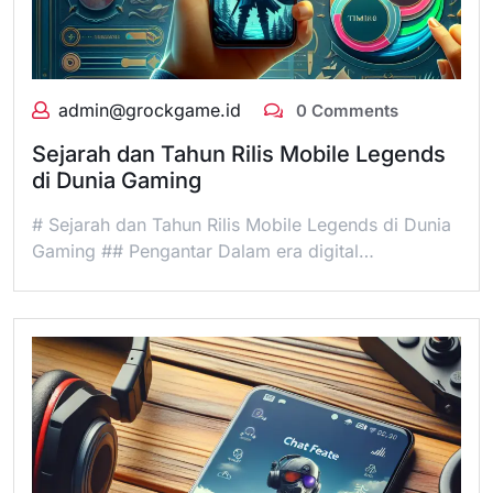
admin@grockgame.id
0 Comments
Sejarah dan Tahun Rilis Mobile Legends
di Dunia Gaming
# Sejarah dan Tahun Rilis Mobile Legends di Dunia
Gaming ## Pengantar Dalam era digital…